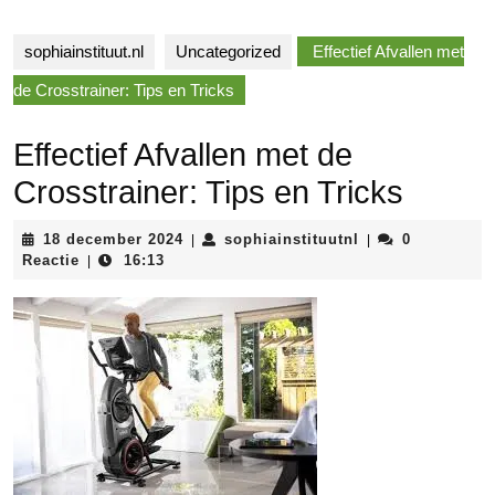
sophiainstituut.nl
Uncategorized
Effectief Afvallen met
de Crosstrainer: Tips en Tricks
Effectief Afvallen met de
Crosstrainer: Tips en Tricks
18
sophiainstituutnl
18 december 2024
sophiainstituutnl
0
|
|
december
Reactie
16:13
|
2024