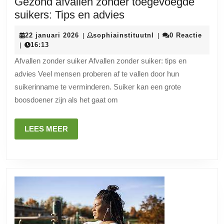
Gezond afvallen zonder toegevoegde
Gezond
suikers: Tips en advies
afvallen
22
sophiainstituutnl
22 januari 2026
sophiainstituutnl
0 Reactie
|
|
zonder
januari
16:13
|
toegevoegde
2026
Afvallen zonder suiker Afvallen zonder suiker: tips en
suikers:
advies Veel mensen proberen af te vallen door hun
Tips
suikerinname te verminderen. Suiker kan een grote
en
boosdoener zijn als het gaat om
advies
LEES
LEES MEER
MEER