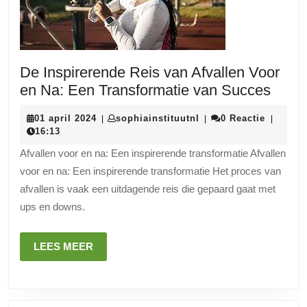
De Inspirerende Reis van Afvallen Voor
De
en Na: Een Transformatie van Succes
Inspi
01
sophiainstituutnl
01 april 2024
sophiainstituutnl
0 Reactie
|
|
|
Reis
april
16:13
van
2024
Afvallen voor en na: Een inspirerende transformatie Afvallen
Afval
voor en na: Een inspirerende transformatie Het proces van
Voor
afvallen is vaak een uitdagende reis die gepaard gaat met
en
ups en downs.
Na:
Een
LEES
LEES MEER
Trans
MEER
van
Succ