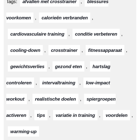
Tags:
afvallen met crosstrainer
,
blessures
voorkomen
,
calorieën verbranden
,
cardiovasculaire training
,
conditie verbeteren
,
cooling-down
,
crosstrainer
,
fitnessapparaat
,
gewichtsverlies
,
gezond eten
,
hartslag
controleren
,
intervaltraining
,
low-impact
workout
,
realistische doelen
,
spiergroepen
activeren
,
tips
,
variatie in training
,
voordelen
,
warming-up