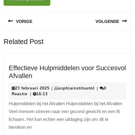
Berichtnavigatie
VORIGE
VOLGENDE
Vorige
Volgende
Related Post
bericht:
bericht:
Effectieve Hulpmiddelen voor Succesvol
Effectieve
Afvallen
Hulpmiddelen
23
sophiainstituutnl
23 februari 2025
sophiainstituutnl
0
|
|
voor
februari
Reactie
16:13
|
Succesvol
2025
Hulpmiddelen bij het Afvallen Hulpmiddelen bij het Afvallen
Afvallen
Veel mensen streven naar een gezond gewicht en een fit
lichaam. Het kan echter een uitdaging zijn om dit te
bereiken en