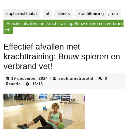
sophiainstituut.nl
af
,
fitness
,
krachttraining
,
om
Effectief afvallen met krachttraining: Bouw spieren en verbrand
vet!
Effectief afvallen met
krachttraining: Bouw spieren en
verbrand vet!
19
sophiainstituutnl
19 december 2024
sophiainstituutnl
0
|
|
december
Reactie
16:13
|
2024