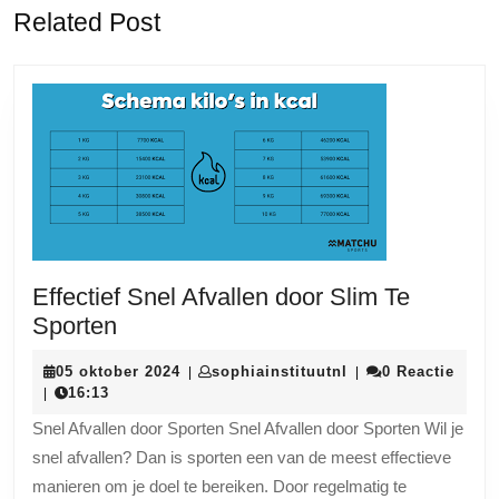
Vorige
Volgende
Related Post
bericht:
bericht:
Effectief Snel Afvallen door Slim Te
Effectief
Sporten
Snel
05
sophiainstituutnl
05 oktober 2024
sophiainstituutnl
0 Reactie
|
|
Afvallen
oktober
16:13
|
door
2024
Snel Afvallen door Sporten Snel Afvallen door Sporten Wil je
Slim
snel afvallen? Dan is sporten een van de meest effectieve
Te
manieren om je doel te bereiken. Door regelmatig te
Sporten