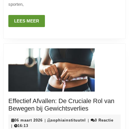
sporten,
LEES
LEES MEER
MEER
Effectief Afvallen: De Cruciale Rol van
Effectief
Bewegen bij Gewichtsverlies
Afvallen:
06
sophiainstituutnl
06 maart 2026
sophiainstituutnl
0 Reactie
|
|
De
maart
16:13
|