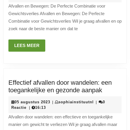
Cruciale
2026
Afvallen en Bewegen: De Perfecte Combinatie voor
Rol
Gewichtsverlies Afvallen en Bewegen: De Perfecte
van
Combinatie voor Gewichtsverlies Wil je graag afvallen en op
Bewegen
zoek naar de beste manier om dat te
bij
Gewichtsverli
LEES
LEES MEER
MEER
Effectief afvallen door wandelen: een
Effectief
toegankelijke en gezonde aanpak
afvallen
05
sophiainstituutnl
05 augustus 2023
sophiainstituutnl
0
|
|
door
augustus
Reactie
16:13
|
wandelen
2023
Afvallen door wandelen: een effectieve en toegankelijke
een
manier om gewicht te verliezen Wil je graag afvallen maar
toegankel