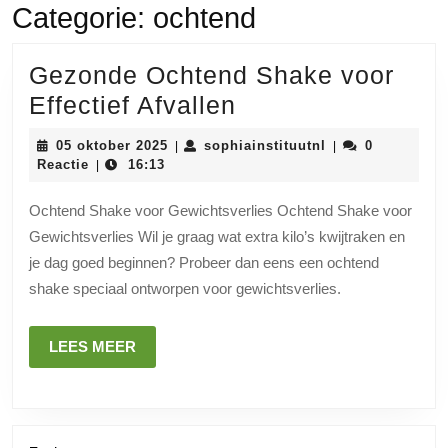
Categorie:
ochtend
Gezonde Ochtend Shake voor
Gezonde
Effectief Afvallen
Ochtend
05
sophiainstituutnl
05 oktober 2025
sophiainstituutnl
0
|
|
Shake
oktober
Reactie
16:13
|
2025
voor
Ochtend Shake voor Gewichtsverlies Ochtend Shake voor
Effectief
Gewichtsverlies Wil je graag wat extra kilo’s kwijtraken en
Afvallen
je dag goed beginnen? Probeer dan eens een ochtend
shake speciaal ontworpen voor gewichtsverlies.
LEES
LEES MEER
MEER