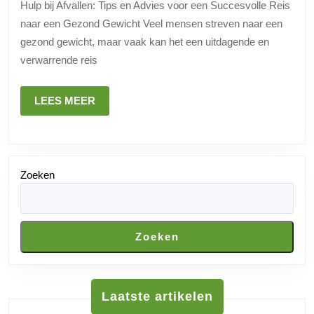
Hulp bij Afvallen: Tips en Advies voor een Succesvolle Reis
en
naar een Gezond Gewicht Veel mensen streven naar een
Advies
gezond gewicht, maar vaak kan het een uitdagende en
voor
verwarrende reis
een
Succesvolle
LEES
LEES MEER
MEER
Gewichtsverlie
Zoeken
Zoeken
Laatste artikelen