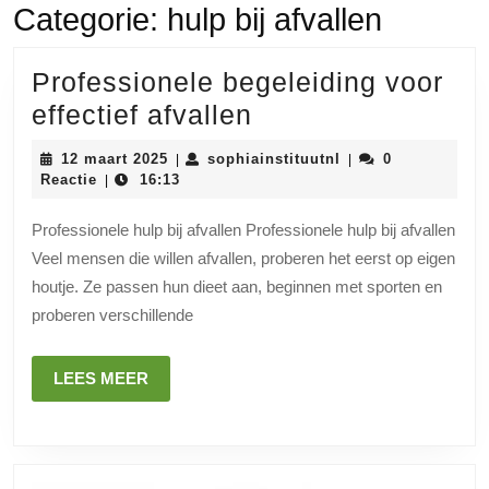
Categorie:
hulp bij afvallen
Professionele begeleiding voor
Professionele
effectief afvallen
begeleiding
12
sophiainstituutnl
12 maart 2025
sophiainstituutnl
0
|
|
voor
maart
Reactie
16:13
|
2025
effectief
Professionele hulp bij afvallen Professionele hulp bij afvallen
afvallen
Veel mensen die willen afvallen, proberen het eerst op eigen
houtje. Ze passen hun dieet aan, beginnen met sporten en
proberen verschillende
LEES
LEES MEER
MEER