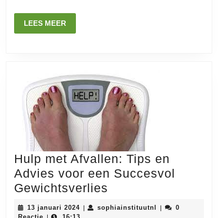
Ondersteuning
LEES
LEES MEER
MEER
Hulp met Afvallen: Tips en
Advies voor een Succesvol
Hulp
Gewichtsverlies
met
13
sophiainstituutnl
13 januari 2024
sophiainstituutnl
0
|
|
Afvallen:
januari
Reactie
16:13
|