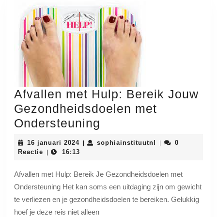
Afvallen met Hulp: Bereik Jouw
Gezondheidsdoelen met
Afvallen
Ondersteuning
met
16
sophiainstituutnl
16 januari 2024
sophiainstituutnl
0
|
|
Hulp:
januari
Reactie
16:13
|
2024
Bereik
Afvallen met Hulp: Bereik Je Gezondheidsdoelen met
Jouw
Ondersteuning Het kan soms een uitdaging zijn om gewicht
Gezondheidsdoelen
te verliezen en je gezondheidsdoelen te bereiken. Gelukkig
met
hoef je deze reis niet alleen