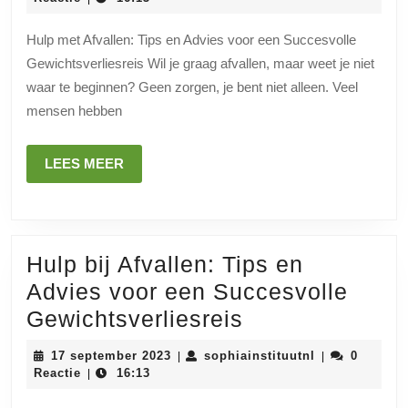
2024
Tips
Hulp met Afvallen: Tips en Advies voor een Succesvolle
en
Gewichtsverliesreis Wil je graag afvallen, maar weet je niet
Advies
waar te beginnen? Geen zorgen, je bent niet alleen. Veel
voor
mensen hebben
een
Succesvol
LEES
LEES MEER
MEER
Gewichtsverlies
Hulp bij Afvallen: Tips en
Advies voor een Succesvolle
Hulp
Gewichtsverliesreis
bij
17
sophiainstituu
17 september 2023
sophiainstituutnl
0
|
|
Afvallen:
september
Reactie
16:13
|
2023
Tips