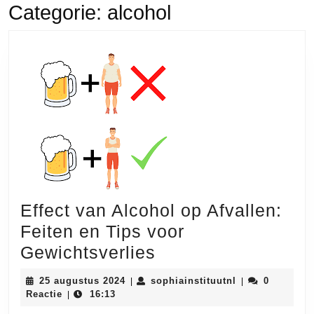
Categorie:
alcohol
Effect van Alcohol op Afvallen:
Feiten en Tips voor
Effect
Gewichtsverlies
van
25
sophiainstituut
25 augustus 2024
sophiainstituutnl
0
|
|
Alcohol
augustus
Reactie
16:13
|
2024