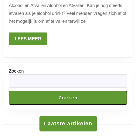
op
Alcohol en Afvallen Alcohol en Afvallen: Kan je nog steeds
Afvallen:
afvallen als je alcohol drinkt? Veel mensen vragen zich af of
Feiten
het mogelijk is om af te vallen terwijl ze
en
Tips
LEES
LEES MEER
voor
MEER
Gewichtsverlies
Zoeken
Zoeken
Laatste artikelen