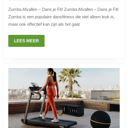
2026
je
Zumba Afvallen – Dans je Fit! Zumba Afvallen – Dans je Fit!
Fit
Zumba is een populaire dansfitness die niet alleen leuk is,
en
maar ook effectief kan zijn als het gaat
Verlie
Gewic
LEES
LEES MEER
met
MEER
Plezie