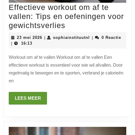
Effectieve workout om af te
vallen: Tips en oefeningen voor
Effectieve
gewichtsverlies
workout
23
sophiainstituutnl
23 mei 2026
sophiainstituutnl
0 Reactie
|
|
om
mei
16:13
|
2026
af
Workout om af te vallen Workout om af te vallen Een
te
effectieve workout is essentieel voor wie wil afvallen. Door
vallen:
regelmatig te bewegen en te sporten, verbrand je calorieën
Tips
en
en
oefeningen
LEES
LEES MEER
MEER
voor
gewichtsverlies