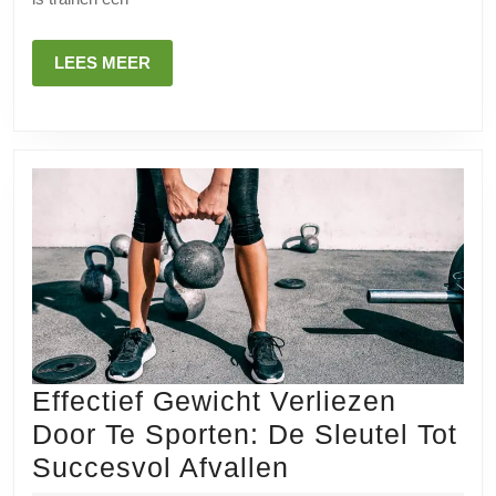
en
Advies
LEES
LEES MEER
MEER
Effectief Gewicht Verliezen
Door Te Sporten: De Sleutel Tot
Effectief
Succesvol Afvallen