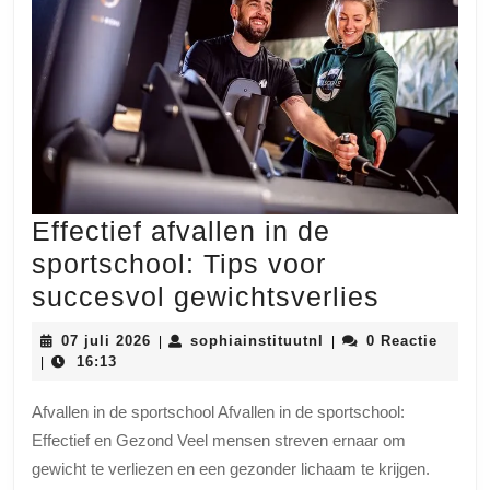
Effectief afvallen in de
sportschool: Tips voor
Effectief
succesvol gewichtsverlies
afvallen
07
sophiainstituutnl
07 juli 2026
sophiainstituutnl
0 Reactie
|
|
in
juli
16:13
|
2026
de
Afvallen in de sportschool Afvallen in de sportschool:
sportsch
Effectief en Gezond Veel mensen streven ernaar om
Tips
gewicht te verliezen en een gezonder lichaam te krijgen.