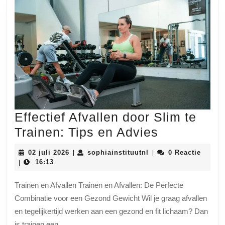
Effectief Afvallen door Slim te
Effectief
Trainen: Tips en Advies
Afvallen
02
sophiainstituutnl
02 juli 2026
sophiainstituutnl
0 Reactie
|
|
door
juli
16:13
|
2026
Slim
Trainen en Afvallen Trainen en Afvallen: De Perfecte
te
Combinatie voor een Gezond Gewicht Wil je graag afvallen
Trainen:
en tegelijkertijd werken aan een gezond en fit lichaam? Dan
Tips
is trainen een