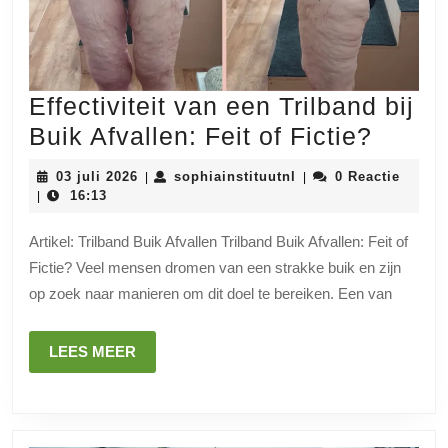
Effectiviteit van een Trilband bij
Effecti
Buik Afvallen: Feit of Fictie?
van
03
sophiainstituutnl
03 juli 2026
sophiainstituutnl
0 Reactie
|
|
een
juli
16:13
|
2026
Trilba
Artikel: Trilband Buik Afvallen Trilband Buik Afvallen: Feit of
bij
Fictie? Veel mensen dromen van een strakke buik en zijn
Buik
op zoek naar manieren om dit doel te bereiken. Een van
Afvall
Feit
LEES
LEES MEER
of
MEER
Fictie