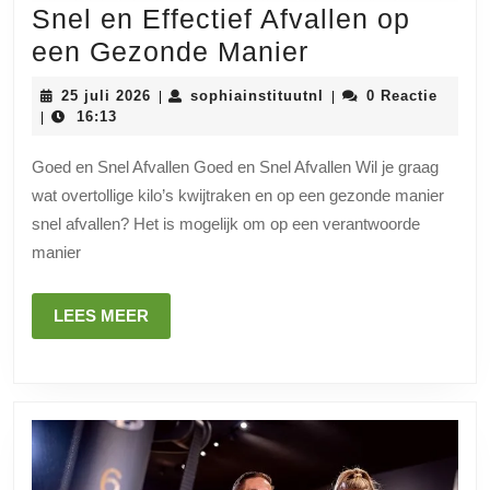
Snel en Effectief Afvallen op
Snel
een Gezonde Manier
en
25
sophiainstituutnl
25 juli 2026
sophiainstituutnl
0 Reactie
|
|
Effectief
juli
16:13
|
2026
Afvallen
Goed en Snel Afvallen Goed en Snel Afvallen Wil je graag
op
wat overtollige kilo’s kwijtraken en op een gezonde manier
een
snel afvallen? Het is mogelijk om op een verantwoorde
Gezonde
manier
Manier
LEES
LEES MEER
MEER