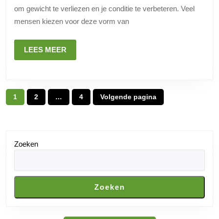
en
om gewicht te verliezen en je conditie te verbeteren. Veel
Succesverhalen
mensen kiezen voor deze vorm van
LEES
LEES MEER
MEER
Posts
1
2
…
4
Volgende pagina
Pagina
Pagina
Pagina
pagination
Zoeken
Zoeken