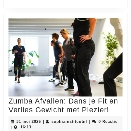
Mogelijk?
Zumba Afvallen: Dans je Fit en
Zumb
Verlies Gewicht met Plezier!
Afvall
31
sophiainstituutnl
31 mei 2026
sophiainstituutnl
0 Reactie
|
|
Dans
mei
16:13
|