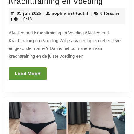
Effectief
Krachttraining en Voeding
Afvallen
05
sophiainstituutnl
05 juli 2026
sophiainstituutnl
0 Reactie
|
|
met
juli
16:13
|
2026
Krachttr
Afvallen met Krachttraining en Voeding Afvallen met
en
Krachttraining en Voeding Wil je afvallen op een effectieve
Voeding
en gezonde manier? Dan is het combineren van
krachttraining en de juiste voeding een
LEES
LEES MEER
MEER