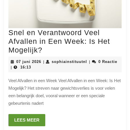
Snel en Verantwoord Veel
Afvallen in Een Week: Is Het
Snel
Mogelijk?
en
07
sophiainstituutnl
07 juni 2026
sophiainstituutnl
0 Reactie
|
|
Verantwoord
juni
16:13
|
2026
Veel
Veel Afvallen in een Week Veel Afvallen in een Week: Is Het
Afvallen
Mogelijk? Het streven naar gewichtsverlies is voor velen
in
een belangrijk doel, vooral wanneer er een speciale
Een
gebeurtenis nadert
Week:
Is
LEES
LEES MEER
MEER
Het