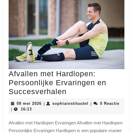
Afvallen met Hardlopen:
Persoonlijke Ervaringen en
Afvallen
Succesverhalen
met
08
sophiainstituutnl
08 mei 2026
sophiainstituutnl
0 Reactie
|
|
Hardlopen:
mei
16:13
|
2026
Persoonlijke
Afvallen met Hardlopen Ervaringen Afvallen met Hardlopen:
Ervaringen
Persoonlijke Ervaringen Hardlopen is een populaire manier