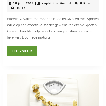
Gewicht
10
sophiainstituutnl
10 juni 2026
sophiainstituutnl
0 Reactie
|
|
Verliezen
juni
16:13
|
2026
Door
Effectief Afvallen met Sporten Effectief Afvallen met Sporten
Te
Wil je op een effectieve manier gewicht verliezen? Sporten
Sporten:
kan een krachtig hulpmiddel zijn om je afslankdoelen te
De
bereiken. Door regelmatig te
Sleutel
Tot
LEES
LEES MEER
MEER
Succesvol
Afvallen