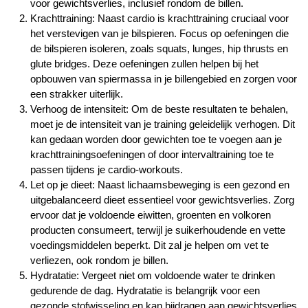
voor gewichtsverlies, inclusief rondom de billen.
Krachttraining: Naast cardio is krachttraining cruciaal voor
het verstevigen van je bilspieren. Focus op oefeningen die
de bilspieren isoleren, zoals squats, lunges, hip thrusts en
glute bridges. Deze oefeningen zullen helpen bij het
opbouwen van spiermassa in je billengebied en zorgen voor
een strakker uiterlijk.
Verhoog de intensiteit: Om de beste resultaten te behalen,
moet je de intensiteit van je training geleidelijk verhogen. Dit
kan gedaan worden door gewichten toe te voegen aan je
krachttrainingsoefeningen of door intervaltraining toe te
passen tijdens je cardio-workouts.
Let op je dieet: Naast lichaamsbeweging is een gezond en
uitgebalanceerd dieet essentieel voor gewichtsverlies. Zorg
ervoor dat je voldoende eiwitten, groenten en volkoren
producten consumeert, terwijl je suikerhoudende en vette
voedingsmiddelen beperkt. Dit zal je helpen om vet te
verliezen, ook rondom je billen.
Hydratatie: Vergeet niet om voldoende water te drinken
gedurende de dag. Hydratatie is belangrijk voor een
gezonde stofwisseling en kan bijdragen aan gewichtsverlies.