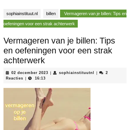
sophiainstituut.nl
billen
Vermageren van je billen: Tips en
oefeningen voor een strak achterwerk
Vermageren van je billen: Tips
en oefeningen voor een strak
achterwerk
02
sophiainstituutnl
02 december 2023
sophiainstituutnl
2
|
|
december
Reacties
16:13
|
2023