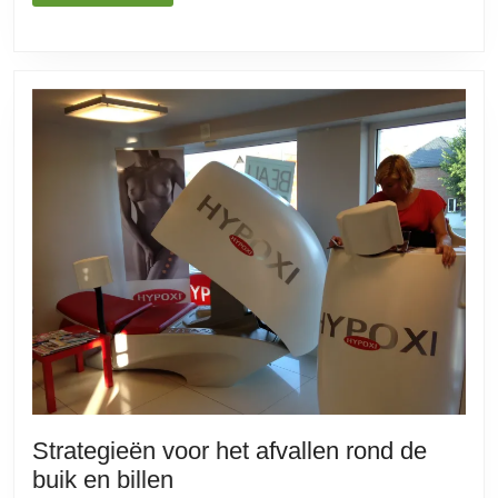
MEER
geven
Strategieën voor het afvallen rond de
Strategieën
buik en billen