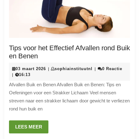
Tips voor het Effectief Afvallen rond Buik
Tips
en Benen
voor
03
sophiainstituutnl
03 maart 2026
sophiainstituutnl
0 Reactie
|
|
het
maart
16:13
|
Effectief
2026
Afvallen Buik en Benen Afvallen Buik en Benen: Tips en
Afvallen
Oefeningen voor een Strakker Lichaam Veel mensen
rond
streven naar een strakker lichaam door gewicht te verliezen
Buik
rond hun buik en
en
Benen
LEES
LEES MEER
MEER