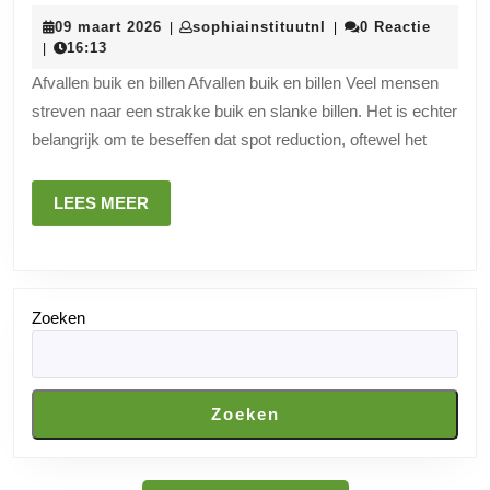
voor
09
sophiainstituutnl
09 maart 2026
sophiainstituutnl
0 Reactie
|
|
het
maart
16:13
|
afvallen
2026
Afvallen buik en billen Afvallen buik en billen Veel mensen
rond
streven naar een strakke buik en slanke billen. Het is echter
de
belangrijk om te beseffen dat spot reduction, oftewel het
buik
en
LEES
LEES MEER
billen
MEER
Zoeken
Zoeken