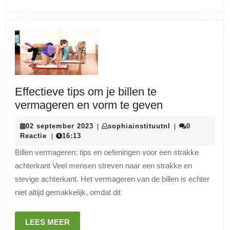
Effectieve tips om je billen te
Effectieve
vermageren en vorm te geven
tips
02
sophiainstituutn
02 september 2023
sophiainstituutnl
0
|
|
om
september
Reactie
16:13
|
je
2023
Billen vermageren: tips en oefeningen voor een strakke
billen
achterkant Veel mensen streven naar een strakke en
te
stevige achterkant. Het vermageren van de billen is echter
vermageren
niet altijd gemakkelijk, omdat dit
en
vorm
LEES
LEES MEER
te