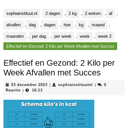
sophiainstituut.nl
2 dagen
,
2 kg
,
2 weken
,
af
,
afvallen
,
dag
,
dagen
,
hoe
,
kg
,
maand
,
maanden
,
per dag
,
per week
,
week
,
week 2
Effectief en Gezond: 2 Kilo per Week Afvallen met Succes
Effectief en Gezond: 2 Kilo per
Week Afvallen met Succes
03
sophiainstituutnl
03 december 2023
sophiainstituutnl
0
|
|
december
Reactie
16:13
|
2023