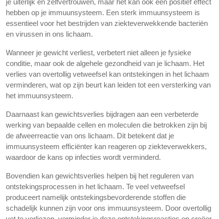
je uiterlijk en zelfvertrouwen, maar het kan ook een positief effect
hebben op je immuunsysteem. Een sterk immuunsysteem is
essentieel voor het bestrijden van ziekteverwekkende bacteriën
en virussen in ons lichaam.
Wanneer je gewicht verliest, verbetert niet alleen je fysieke
conditie, maar ook de algehele gezondheid van je lichaam. Het
verlies van overtollig vetweefsel kan ontstekingen in het lichaam
verminderen, wat op zijn beurt kan leiden tot een versterking van
het immuunsysteem.
Daarnaast kan gewichtsverlies bijdragen aan een verbeterde
werking van bepaalde cellen en moleculen die betrokken zijn bij
de afweerreactie van ons lichaam. Dit betekent dat je
immuunsysteem efficiënter kan reageren op ziekteverwekkers,
waardoor de kans op infecties wordt verminderd.
Bovendien kan gewichtsverlies helpen bij het reguleren van
ontstekingsprocessen in het lichaam. Te veel vetweefsel
produceert namelijk ontstekingsbevorderende stoffen die
schadelijk kunnen zijn voor ons immuunsysteem. Door overtollig
vet te verliezen, verminder je deze ontstekingsreacties en creëer