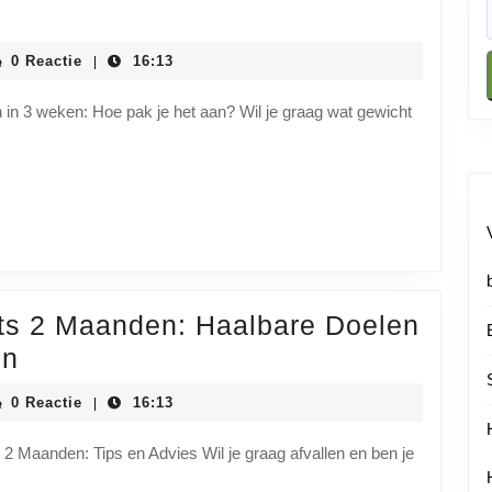
iainstituutnl
0 Reactie
16:13
|
n in 3 weken: Hoe pak je het aan? Wil je graag wat gewicht
chts 2 Maanden: Haalbare Doelen
Effectief
ën
Afvallen
iainstituutnl
0 Reactie
16:13
|
in
Slechts
n 2 Maanden: Tips en Advies Wil je graag afvallen en ben je
2