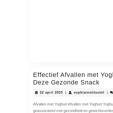
Effectief Afvallen met Yo
Effe
Deze Gezonde Snack
Afva
22
soph
22 april 2025
sophiainstituutnl
|
|
met
april
2025
Yogh
Afvallen met Yoghurt Afvallen met Yoghurt Yoghur
geassocieerd met gezondheid en gewichtsverlies
Ont