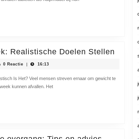
Effecti
ek: Realistische Doelen Stellen
Afvall
iainstituutnl
0 Reactie
16:13
|
Per
Week:
stisch Is Het? Veel mensen streven ernaar om gewicht te
r week kunnen afvallen. Het
Realis
Doele
Stelle
Effectief
 de overgang: Tips en advies