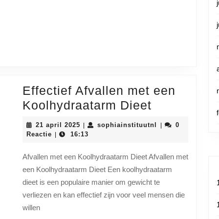
rdelen
e
onde
ck
Effectief Afvallen met een
Effectief
Koolhydraatarm Dieet
Afvallen
21
sophiainstituutnl
21 april 2025
sophiainstituutnl
0
|
|
met
april
Reactie
16:13
|
2025
een
Afvallen met een Koolhydraatarm Dieet Afvallen met
Koolhydraa
een Koolhydraatarm Dieet Een koolhydraatarm
Dieet
dieet is een populaire manier om gewicht te
verliezen en kan effectief zijn voor veel mensen die
willen