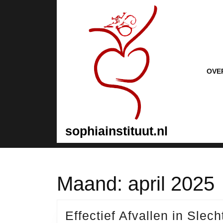
Naar
de
inhoud
gaan
Naar
de
inhoud
OVE
gaan
sophiainstituut.nl
Maand:
april 2025
Effectief Afvallen in Sle