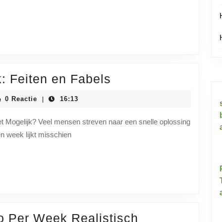
Maanden:
Haalbare
Doelen
en
Succesvolle
Snel
: Feiten en Fabels
Strategieën
Afvallen
iainstituutnl
0 Reactie
16:13
|
in
een
et Mogelijk? Veel mensen streven naar een snelle oplossing
en week lijkt misschien
Week:
Feiten
en
Fabels
lo Per Week Realistisch