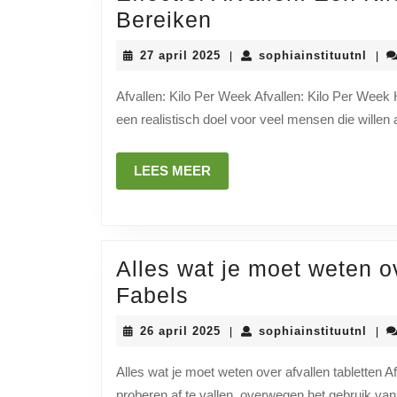
Effectief
Bereiken
Afvallen:
27
soph
27 april 2025
sophiainstituutnl
|
|
Een
april
2025
Kilo
Afvallen: Kilo Per Week Afvallen: Kilo Per Week 
een realistisch doel voor veel mensen die willen 
Per
Week
LEES
LEES MEER
Realistisch
MEER
Bereiken
Alles wat je moet weten ov
Alles
Fabels
wat
26
soph
26 april 2025
sophiainstituutnl
|
|
je
april
2025
moet
Alles wat je moet weten over afvallen tabletten A
proberen af te vallen, overwegen het gebruik van 