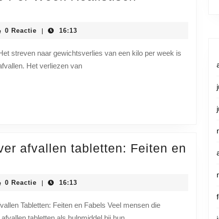
iainstituutnl
0 Reactie
16:13
|
Het streven naar gewichtsverlies van een kilo per week is
afvallen. Het verliezen van
er afvallen tabletten: Feiten en
iainstituutnl
0 Reactie
16:13
|
fvallen Tabletten: Feiten en Fabels Veel mensen die
afvallen tabletten als hulpmiddel bij hun