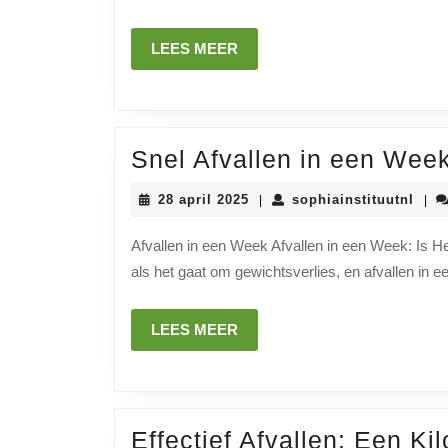
LEES
LEES MEER
MEER
Snel Afvallen in een Week
28
soph
28 april 2025
sophiainstituutnl
|
|
april
2025
Afvallen in een Week Afvallen in een Week: Is H
als het gaat om gewichtsverlies, en afvallen in e
LEES
LEES MEER
MEER
Effectief Afvallen: Een Ki