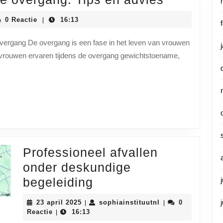
afvallen
iainstituutnl
0 Reactie
16:13
|
tijdens
de
 overgang De overgang is een fase in het leven van vrouwen
 vrouwen ervaren tijdens de overgang gewichtstoename,
overgang
Tips
en
advies
Professioneel afvallen
onder deskundige
Professioneel
begeleiding
afvallen
23
sophiainstituutnl
23 april 2025
sophiainstituutnl
0
|
|
onder
april
Reactie
16:13
|
2025