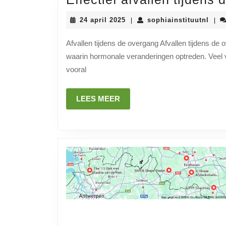
24
soph
24 april 2025
sophiainstituutnl
|
|
april
2025
Afvallen tijdens de overgang Afvallen tijdens de
waarin hormonale veranderingen optreden. Veel
vooral
LEES
LEES MEER
MEER