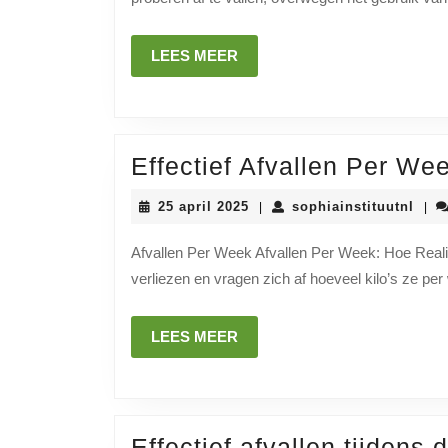
weten
over
LEES
LEES MEER
afvallen
MEER
tabletten:
Feiten
en
Effectief Afvallen Per We
Fabels
25
soph
25 april 2025
sophiainstituutnl
|
|
april
2025
Afvallen Per Week Afvallen Per Week: Hoe Reali
verliezen en vragen zich af hoeveel kilo’s ze pe
LEES
LEES MEER
MEER
Effectief afvallen tijdens