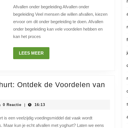
deskundige
Afvallen onder begeleiding Afvallen onder
begeleiding
begeleiding Veel mensen die willen afvallen, kiezen
ervoor om dit onder begeleiding te doen. Afvallen
onder begeleiding kan vele voordelen hebben en
kan het proces
LEES
LEES MEER
MEER
ghurt: Ontdek de Voordelen van
ctief
llen
iainstituutnl
0 Reactie
16:13
|
urt:
t is een veelzijdig voedingsmiddel dat vaak wordt
. Maar kun je echt afvallen met yoghurt? Laten we eens
dek