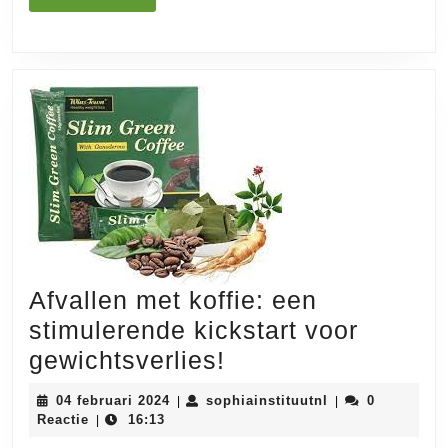
met
MEER
Koffie
Afvallen met koffie: een
stimulerende kickstart voor
Afvallen
gewichtsverlies!
met
04
sophiainstituutn
04 februari 2024
sophiainstituutnl
0
|
|
koffie:
februari
Reactie
16:13
|
2024