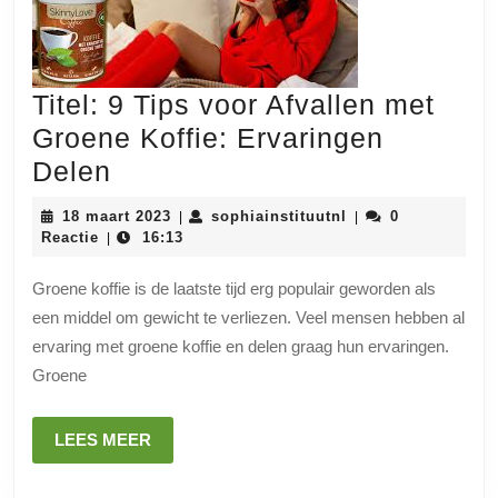
Titel: 9 Tips voor Afvallen met
Groene Koffie: Ervaringen
Titel:
Delen
9
18
sophiainstituutnl
18 maart 2023
sophiainstituutnl
0
|
|
Tips
maart
Reactie
16:13
|
2023
voor
Groene koffie is de laatste tijd erg populair geworden als
Afvallen
een middel om gewicht te verliezen. Veel mensen hebben al
met
ervaring met groene koffie en delen graag hun ervaringen.
Groene
Groene
Koffie:
Ervaringen
LEES
LEES MEER
MEER
Delen