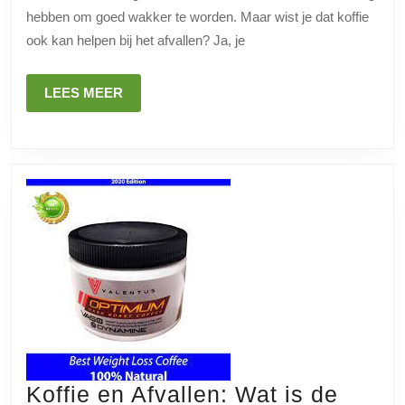
om
hebben om goed wakker te worden. Maar wist je dat koffie
te
ook kan helpen bij het afvallen? Ja, je
Vermageren
LEES
LEES MEER
MEER
Koffie en Afvallen: Wat is de