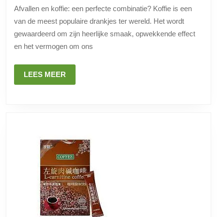
een
Afvallen en koffie: een perfecte combinatie? Koffie is een
stimulerende
van de meest populaire drankjes ter wereld. Het wordt
kickstart
gewaardeerd om zijn heerlijke smaak, opwekkende effect
voor
en het vermogen om ons
gewichtsverlies!
LEES
LEES MEER
MEER