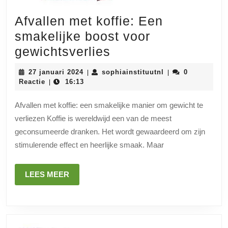
Afvallen met koffie: Een
smakelijke boost voor
Afvallen
gewichtsverlies
met
27
sophiainstituutnl
27 januari 2024
sophiainstituutnl
0
|
|
koffie:
januari
Reactie
16:13
|
2024
Een
Afvallen met koffie: een smakelijke manier om gewicht te
smakelijke
verliezen Koffie is wereldwijd een van de meest
boost
geconsumeerde dranken. Het wordt gewaardeerd om zijn
voor
stimulerende effect en heerlijke smaak. Maar
gewichtsverlies
LEES
LEES MEER
MEER