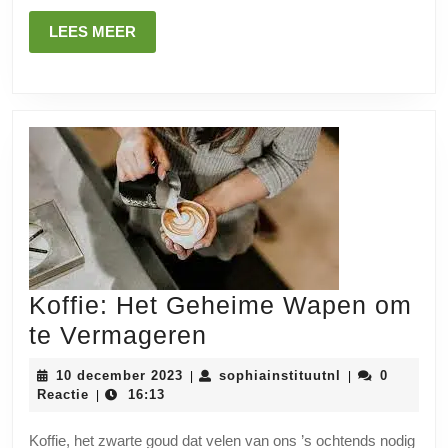
LEES
LEES MEER
MEER
Koffie: Het Geheime Wapen om
Koffie:
te Vermageren
Het
10
sophiainstituu
10 december 2023
sophiainstituutnl
0
|
|
Geheime
december
Reactie
16:13
|
2023
Wapen
Koffie, het zwarte goud dat velen van ons ’s ochtends nodig