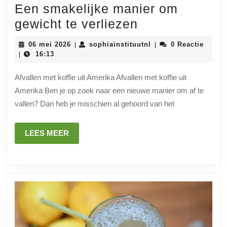
Een smakelijke manier om
Afvallen
gewicht te verliezen
met
06
sophiainstituutnl
06 mei 2026
sophiainstituutnl
0 Reactie
|
|
koffie
mei
16:13
|
2026
uit
Afvallen met koffie uit Amerika Afvallen met koffie uit
Amerika:
Amerika Ben je op zoek naar een nieuwe manier om af te
Een
vallen? Dan heb je misschien al gehoord van het
smakelijke
manier
LEES
LEES MEER
om
MEER
gewicht
te
verliezen