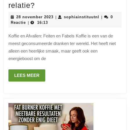
Koffie
relatie?
en
28
sophiainstituu
28 november 2023
sophiainstituutnl
0
|
|
Afvallen:
november
Reactie
16:13
|
2023
Wat
Koffie en Afvallen: Feiten en Fabels Koffie is een van de
is
meest geconsumeerde dranken ter wereld. Het heeft niet
de
alleen een heerlijke smaak, maar geeft ook een
relatie?
energieboost om de
LEES
LEES MEER
MEER