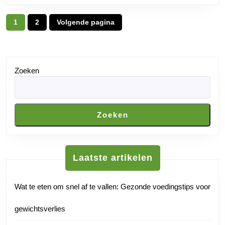
Posts
1
2
Volgende pagina
Pagina
Pagina
pagination
Zoeken
Zoeken
Laatste artikelen
Wat te eten om snel af te vallen: Gezonde voedingstips voor
gewichtsverlies