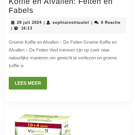
Koffie en Afvallen: Feiten en
De
Fabels
Waarheid
28
sophiainstituutnl
28 juli 2024
sophiainstituutnl
0 Reactie
|
|
over
juli
16:13
|
2024
Groene
Groene Koffie en Afvallen – De Feiten Groene Koffie en
Koffie
Afvallen – De Feiten Veel mensen zijn op zoek naar
en
natuurlijke manieren om gewicht te verliezen en groene
Afvallen:
koffie is
Feiten
en
LEES
LEES MEER
MEER
Fabels