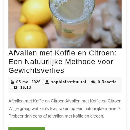
Afvallen met Koffie en Citroen:
Een Natuurlijke Methode voor
Afvallen
Gewichtsverlies
met
05
sophiainstituutnl
05 mei 2026
sophiainstituutnl
0 Reactie
|
|
Koffie
mei
16:13
|
2026
en
Afvallen met Koffie en Citroen Afvallen met Koffie en Citroen
Citroen:
Wil je graag wat kilo’s kwijtraken op een natuurlijke manier?
Een
Probeer dan eens af te vallen met koffie en citroen.
Natuurlijke