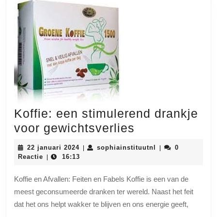
Koffie: een stimulerend drankje
Koffie:
voor gewichtsverlies
een
22
sophiainstituutnl
22 januari 2024
sophiainstituutnl
0
|
|
stimulerend
januari
Reactie
16:13
|
2024
drankje
Koffie en Afvallen: Feiten en Fabels Koffie is een van de
voor
meest geconsumeerde dranken ter wereld. Naast het feit
gewichtsverli
dat het ons helpt wakker te blijven en ons energie geeft,