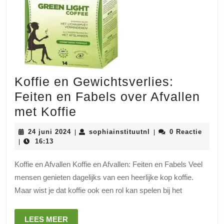
Koffie en Gewichtsverlies:
Feiten en Fabels over Afvallen
Koffie
met Koffie
en
24
sophiainstituutnl
24 juni 2024
sophiainstituutnl
0 Reactie
|
|
Gewichtsverlies:
juni
16:13
|
2024
Feiten
Koffie en Afvallen Koffie en Afvallen: Feiten en Fabels Veel
en
mensen genieten dagelijks van een heerlijke kop koffie.
Fabels
Maar wist je dat koffie ook een rol kan spelen bij het
over
Afvallen
LEES
LEES MEER