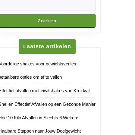
Zoeken
uutnl
Laatste artikelen
Voordelige shakes voor gewichtsverlies:
betaalbare opties om af te vallen
Effectief afvallen met eiwitshakes van Kruidvat
Snel en Effectief Afvallen op een Gezonde Manier
Hoe 10 Kilo Afvallen in Slechts 6 Weken:
Haalbare Stappen naar Jouw Doelgewicht