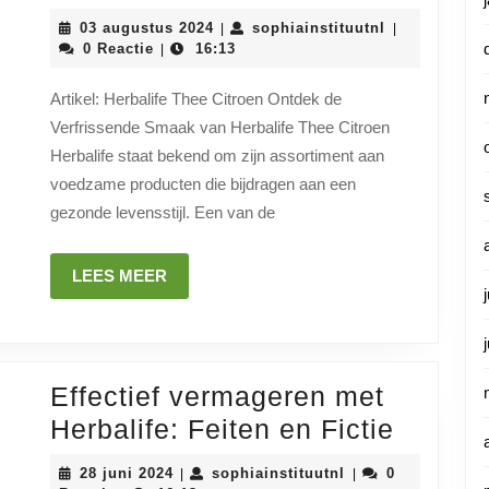
Smaakbeleving:
03
sophiainstitu
03 augustus 2024
sophiainstituutnl
|
|
Herbalife
augustus
0 Reactie
16:13
|
2024
Thee
Artikel: Herbalife Thee Citroen Ontdek de
Citroen
Verfrissende Smaak van Herbalife Thee Citroen
Herbalife staat bekend om zijn assortiment aan
voedzame producten die bijdragen aan een
gezonde levensstijl. Een van de
LEES
LEES MEER
MEER
Effectief vermageren met
Effecti
Herbalife: Feiten en Fictie
vermag
28
sophiainstituutnl
28 juni 2024
sophiainstituutnl
0
|
|