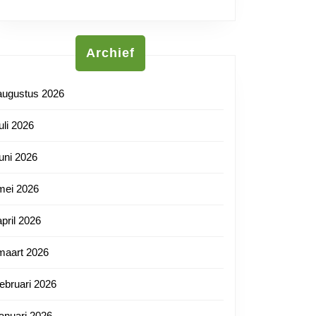
utnl
fe
Archief
augustus 2026
juli 2026
juni 2026
mei 2026
april 2026
maart 2026
februari 2026
januari 2026