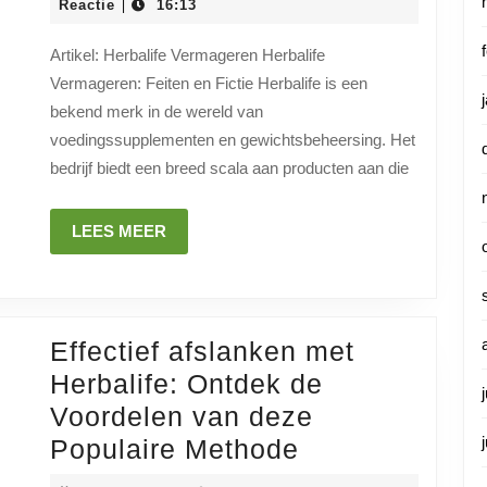
met
juni
Reactie
16:13
|
2024
Herbali
Artikel: Herbalife Vermageren Herbalife
Feiten
Vermageren: Feiten en Fictie Herbalife is een
en
bekend merk in de wereld van
Fictie
voedingssupplementen en gewichtsbeheersing. Het
bedrijf biedt een breed scala aan producten aan die
LEES
LEES MEER
MEER
Effectief afslanken met
Herbalife: Ontdek de
Voordelen van deze
Effectief
Populaire Methode
afslanken