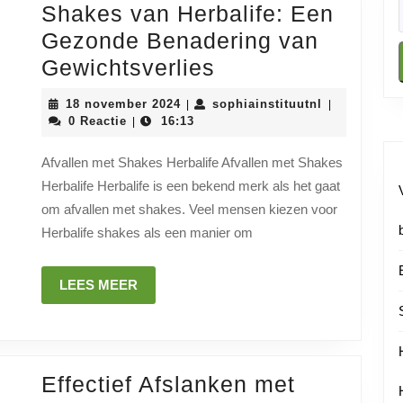
Shakes van Herbalife: Een
Gezonde Benadering van
Effectief
Gewichtsverlies
Afvallen
18
sophiainstit
18 november 2024
sophiainstituutnl
|
|
met
november
0 Reactie
16:13
|
2024
Shakes
Afvallen met Shakes Herbalife Afvallen met Shakes
van
Herbalife Herbalife is een bekend merk als het gaat
Herbalife:
om afvallen met shakes. Veel mensen kiezen voor
Een
Herbalife shakes als een manier om
Gezonde
Benadering
LEES
LEES MEER
MEER
van
Gewichtsverlies
Effectief Afslanken met