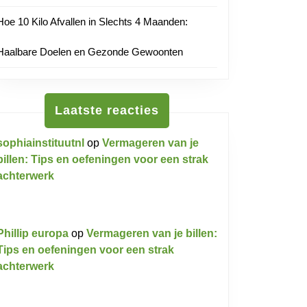
ief
Hoe 10 Kilo Afvallen in Slechts 4 Maanden:
nken
utnl
Haalbare Doelen en Gezonde Gewoonten
ife:
n
Laatste reacties
s
sophiainstituutnl
op
Vermageren van je
billen: Tips en oefeningen voor een strak
achterwerk
Phillip europa
op
Vermageren van je billen:
Tips en oefeningen voor een strak
achterwerk
ssende
dheid