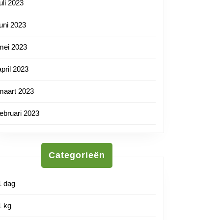
en
juli 2023
nl
juni 2023
ife:
mei 2023
nde
april 2023
maart 2023
htsverlies
februari 2023
Categorieën
1 dag
1 kg