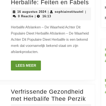
Effect
Herbalife: Feiten en Fabels
Afsla
16
sophiainstitu
16 augustus 2024
sophiainstituutnl
|
|
met
augustus
0 Reactie
16:13
|
2024
Herbal
Herbalife Afslanken – De Waarheid Achter Dit
Feite
Populaire Dieet Herbalife Afslanken – De Waarheid
en
Achter Dit Populaire Dieet Herbalife is een bekend
Fabel
merk dat voornamelijk bekend staat om zijn
afslankproducten.
LEES
LEES MEER
MEER
Verfrissende Gezondheid
Verfri
met Herbalife Thee Perzik
Gezon