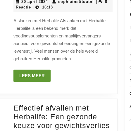
20
sophiainstituutnl
20 april 2024
sophiainstituutnl
0
|
|
met
april
Reactie
16:13
|
2024
Herbalife:
Afslanken met Herbalife Afslanken met Herbalife
Ontdek
Herbalife is een bekend merk dat
de
voedingssupplementen en maaltijdvervangers
Voordelen
aanbiedt voor gewichtsbeheersing en een gezonde
van
levensstijl. Veel mensen over de hele wereld
deze
gebruiken Herbalife-producten
Populaire
LEES
LEES MEER
Methode
MEER
Effectief afvallen met
Herbalife: Een gezonde
Effect
keuze voor gewichtsverlies