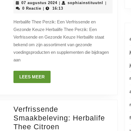
07
sophiainstitu
07 augustus 2024
sophiainstituutnl
|
|
met
augustus
0 Reactie
16:13
|
2024
Herbali
Herbalife Thee Perzik: Een Verfrissende en
Thee
Gezonde Keuze Herbalife Thee Perzik: Een
Perzik
Verfrissende en Gezonde Keuze Herbalife staat
bekend om zijn assortiment van gezonde
voedingsproducten en supplementen die bijdragen
aan
LEES
LEES MEER
MEER
Verfrissende
Smaakbeleving: Herbalife
Verfrissende
Thee Citroen