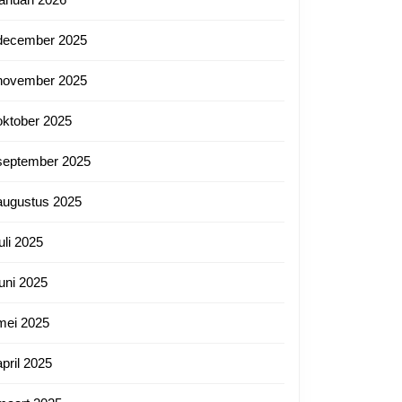
utnl
december 2025
november 2025
oktober 2025
september 2025
augustus 2025
juli 2025
juni 2025
mei 2025
ef
april 2025
eren