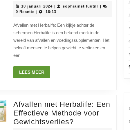
afvall
10
sophiainstituut
10 januari 2024
sophiainstituutnl
|
|
met
januari
0 Reactie
16:13
|
2024
Herbal
Afvallen met Herbalife: Een kijkje achter de
Een
schermen Herbalife is een bekend merk in de
gezo
wereld van afvallen en voedingssupplementen. Het
keuze
belooft mensen te helpen gewicht te verliezen en
voor
een
gewic
LEES
LEES MEER
MEER
Afvallen met Herbalife: Een
Effectieve Methode voor
Afvallen
Gewichtsverlies?