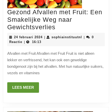
Gezond Afvallen met Fruit: Een
Smakelijke Weg naar
Gezond
Gewichtsverlies
Afvallen
24
sophiainstituutn
24 februari 2024
sophiainstituutnl
0
|
|
met
februari
Reactie
16:13
|
2024
Fruit:
Afvallen met Fruit Afvallen met Fruit Fruit is niet alleen
Een
lekker en verfrissend, het kan ook een geweldige
Smakelijke
bondgenoot zijn bij het afvallen. Met hun natuurlijke suikers,
Weg
vezels en vitamines
naar
Gewichtsverlies
LEES
LEES MEER
MEER