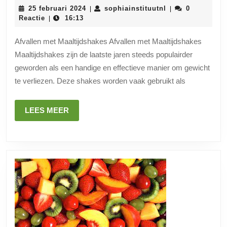
Afva
25
sophiainstituutn
25 februari 2024
sophiainstituutnl
0
|
|
met
februari
Reactie
16:13
|
2024
Maal
Afvallen met Maaltijdshakes Afvallen met Maaltijdshakes
Een
Maaltijdshakes zijn de laatste jaren steeds populairder
Han
geworden als een handige en effectieve manier om gewicht
Met
te verliezen. Deze shakes worden vaak gebruikt als
voor
Gewi
LEES
LEES MEER
MEER