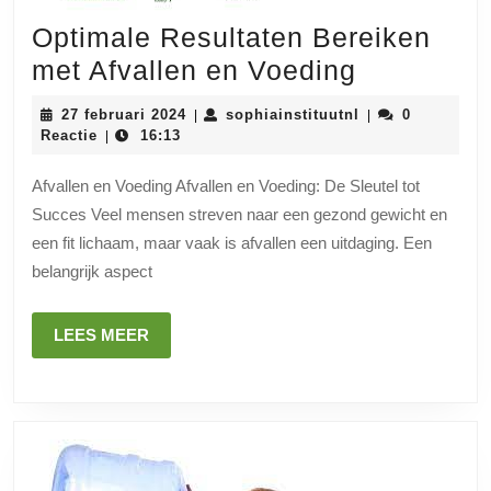
Optimale Resultaten Bereiken
Optimale
met Afvallen en Voeding
Resultate
27
sophiainstituutn
27 februari 2024
sophiainstituutnl
0
|
|
Bereiken
februari
Reactie
16:13
|
2024
met
Afvallen en Voeding Afvallen en Voeding: De Sleutel tot
Afvallen
Succes Veel mensen streven naar een gezond gewicht en
en
een fit lichaam, maar vaak is afvallen een uitdaging. Een
Voeding
belangrijk aspect
LEES
LEES MEER
MEER