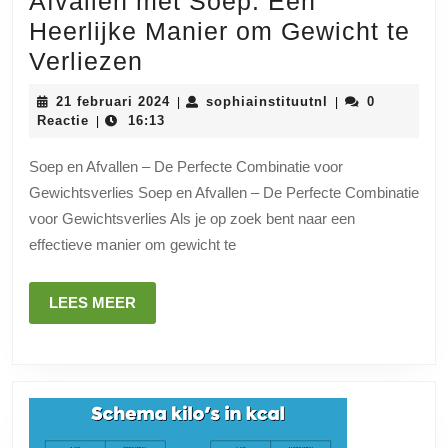
Afvallen met Soep: Een
Heerlijke Manier om Gewicht te
Afvallen
Verliezen
met
21
sophiainstituutn
21 februari 2024
sophiainstituutnl
0
|
|
Soep:
februari
Reactie
16:13
|
2024
Een
Soep en Afvallen – De Perfecte Combinatie voor
Heerlijke
Gewichtsverlies Soep en Afvallen – De Perfecte Combinatie
Manier
voor Gewichtsverlies Als je op zoek bent naar een
om
effectieve manier om gewicht te
Gewicht
te
LEES
LEES MEER
MEER
Verliezen