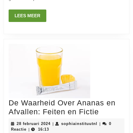
LEES
LEES MEER
MEER
De Waarheid Over Ananas en
De
Afvallen: Feiten en Fictie
Waarheid
28
sophiainstituutn
28 februari 2024
sophiainstituutnl
0
|
|
Over
februari
Reactie
16:13
|