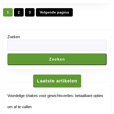
Start!
Posts
1
2
3
Volgende pagina
Pagina
Pagina
Pagina
pagination
Zoeken
Zoeken
Laatste artikelen
Voordelige shakes voor gewichtsverlies: betaalbare opties
om af te vallen