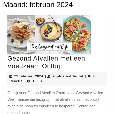
Maand:
februari 2024
Gezond Afvallen met een
Gezond
Voedzaam Ontbijt
Afvallen
29
sophiainstituutn
29 februari 2024
sophiainstituutnl
0
|
|
met
februari
Reactie
16:13
|
2024
een
Ontbijt voor Gezond Afvallen Ontbijt voor Gezond Afvallen
Voedzaam
Veel mensen die bezig zijn met afvallen slaan het ontbijt
Ontbijt
over in de hoop zo calorieën te besparen. Echter, een
gezond ontbijt