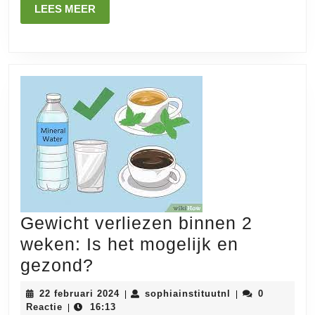
met
LEES
LEES MEER
MEER
ananas
Gewicht verliezen binnen 2
weken: Is het mogelijk en
Gewicht
gezond?
verliezen
22
sophiainstituutn
22 februari 2024
sophiainstituutnl
0
|
|
binnen
februari
Reactie
16:13
|