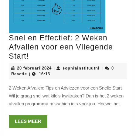
Snel en Effectief: 2 Weken
Afvallen voor een Vliegende
Snel
Start!
en
20
sophiainstituutn
20 februari 2024
sophiainstituutnl
0
|
|
Effectief:
februari
Reactie
16:13
|
2024
2
2 Weken Afvallen: Tips en Adviezen voor een Snelle Start
Weken
Wil je graag snel wat kilo’s kwijtraken? Dan is het 2 weken
Afvallen
afvallen programma misschien iets voor jou. Hoewel het
voor
een
LEES
LEES MEER
Vliegende
MEER