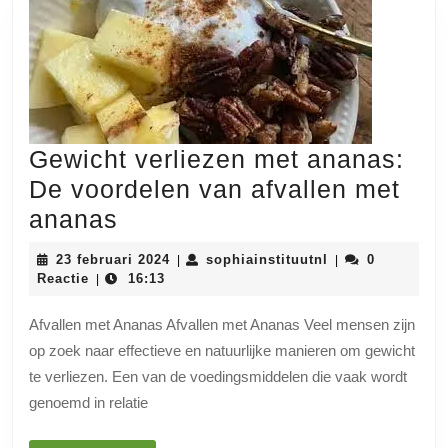
Gewicht verliezen met ananas:
De voordelen van afvallen met
Gewicht
ananas
verliezen
23
sophiainstituutn
23 februari 2024
sophiainstituutnl
0
|
|
met
februari
Reactie
16:13
|
2024
ananas:
Afvallen met Ananas Afvallen met Ananas Veel mensen zijn
De
op zoek naar effectieve en natuurlijke manieren om gewicht
voordelen
te verliezen. Een van de voedingsmiddelen die vaak wordt
van
genoemd in relatie
afvallen