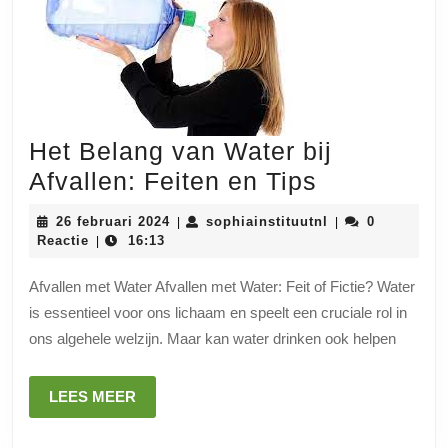
Het Belang van Water bij
Het
Afvallen: Feiten en Tips
Belang
26
sophiainstituutn
26 februari 2024
sophiainstituutnl
0
|
|
van
februari
Reactie
16:13
|
2024
Water
Afvallen met Water Afvallen met Water: Feit of Fictie? Water
bij
is essentieel voor ons lichaam en speelt een cruciale rol in
Afvallen:
ons algehele welzijn. Maar kan water drinken ook helpen
Feiten
en
LEES
LEES MEER
Tips
MEER