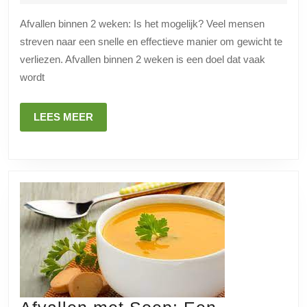
2024
2
Afvallen binnen 2 weken: Is het mogelijk? Veel mensen
weken:
streven naar een snelle en effectieve manier om gewicht te
Is
verliezen. Afvallen binnen 2 weken is een doel dat vaak
het
wordt
mogelijk
en
LEES
LEES MEER
MEER
gezond?