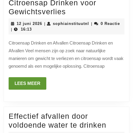
Citroensap Drinken voor
Ontdek
Gewichtsverlies
de
12
sophiainstituutnl
12 juni 2026
sophiainstituutnl
0 Reactie
|
|
Voordelen
juni
16:13
|
2026
van
Citroensap Drinken en Afvallen Citroensap Drinken en
Citroensap
Afvallen Veel mensen zijn op zoek naar natuurlijke
Drinken
manieren om gewicht te verliezen en citroensap wordt vaak
voor
genoemd als een mogelijke oplossing. Citroensap
Gewichtsverlies
LEES
LEES MEER
MEER
Effectief afvallen door
Effectie
voldoende water te drinken