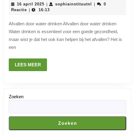
afvalle
16
sophiainstituutnl
16 april 2025
sophiainstituutnl
0
|
|
door
april
Reactie
16:13
|
2025
voldoe
Afvallen door water drinken Afvallen door water drinken
water
Water drinken is essentieel voor een goede gezondheid,
te
maar wist je dat het ook kan helpen bij het afvallen? Het is
drinken
een
LEES
LEES MEER
MEER
Zoeken
Zoeken