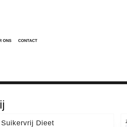
R ONS
CONTACT
ij
Effectief
 Suikervrij Dieet