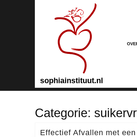
Naar
de
inhoud
gaan
Naar
de
inhoud
OVE
gaan
sophiainstituut.nl
Categorie:
suikervr
Effectief Afvallen met een