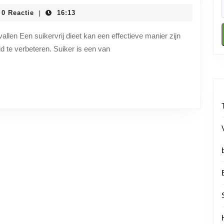
Afvallen
ainstituutnl
0 Reactie
16:13
|
met
een
fvallen Een suikervrij dieet kan een effectieve manier zijn
d te verbeteren. Suiker is een van
Suikervrij
Dieet