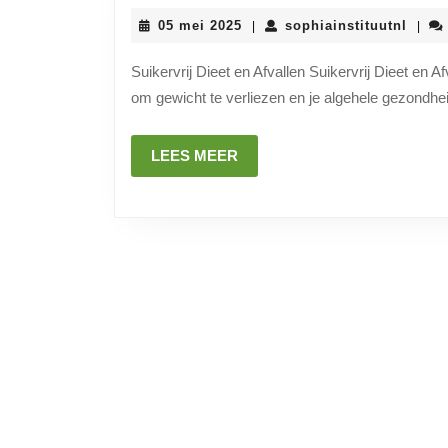
05
sophi
05 mei 2025
sophiainstituutnl
|
|
mei
2025
Suikervrij Dieet en Afvallen Suikervrij Dieet en A
om gewicht te verliezen en je algehele gezondhei
LEES
LEES MEER
MEER