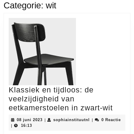
Categorie:
wit
Klassiek en tijdloos: de
veelzijdigheid van
Klass
eetkamerstoelen in zwart-wit
en
08
sophiainstituutnl
08 juni 2023
sophiainstituutnl
0 Reactie
|
|
tijdlo
juni
16:13
|
2023