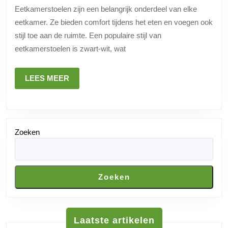
de
Eetkamerstoelen zijn een belangrijk onderdeel van elke
veelzi
eetkamer. Ze bieden comfort tijdens het eten en voegen ook
van
stijl toe aan de ruimte. Een populaire stijl van
eetka
eetkamerstoelen is zwart-wit, wat
in
zwart
LEES
LEES MEER
MEER
wit
Zoeken
Zoeken
Laatste artikelen