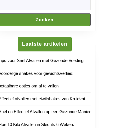
uutnl
Zoeken
Laatste artikelen
Tips voor Snel Afvallen met Gezonde Voeding
Voordelige shakes voor gewichtsverlies:
betaalbare opties om af te vallen
Effectief afvallen met eiwitshakes van Kruidvat
Snel en Effectief Afvallen op een Gezonde Manier
Hoe 10 Kilo Afvallen in Slechts 6 Weken: