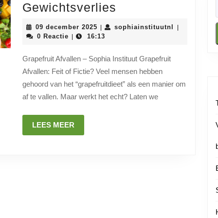
Een
Gewichtsverlies
Gezonde
09
sophiainstit
09 december 2025
sophiainstituutnl
|
|
Optie
december
0 Reactie
16:13
|
2025
voor
Grapefruit Afvallen – Sophia Instituut Grapefruit
Gewichtsverlies
Afvallen: Feit of Fictie? Veel mensen hebben
gehoord van het “grapefruitdieet” als een manier om
af te vallen. Maar werkt het echt? Laten we
LEES
LEES MEER
MEER