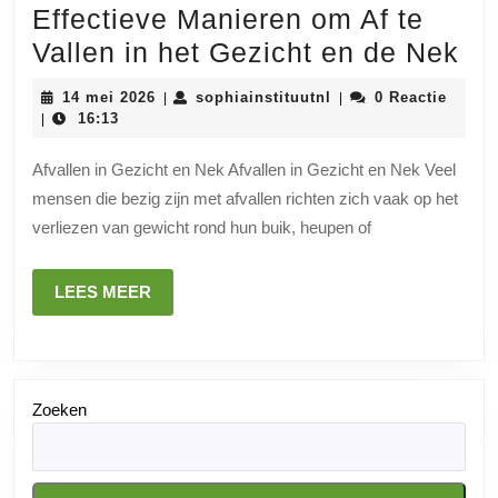
Effectieve Manieren om Af te
Ef
Vallen in het Gezicht en de Nek
Ma
14
sophiainstituutnl
14 mei 2026
sophiainstituutnl
0 Reactie
|
|
o
mei
16:13
|
2026
Af
Afvallen in Gezicht en Nek Afvallen in Gezicht en Nek Veel
te
mensen die bezig zijn met afvallen richten zich vaak op het
Va
verliezen van gewicht rond hun buik, heupen of
in
he
LEES
LEES MEER
Ge
MEER
en
de
Zoeken
Ne