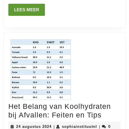
Tips
LEES
LEES MEER
voor
MEER
Gewichtsverlies
Het Belang van Koolhydraten
Het
bij Afvallen: Feiten en Tips
Belang
24
sophiainstituut
24 augustus 2024
sophiainstituutnl
0
|
|