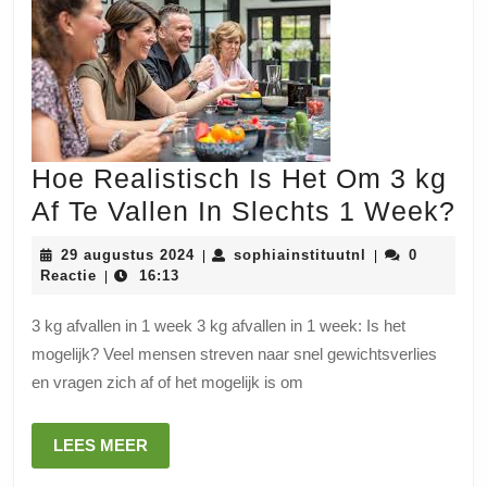
Hoe Realistisch Is Het Om 3 kg
H
Af Te Vallen In Slechts 1 Week?
Re
29
sophiainstituut
29 augustus 2024
sophiainstituutnl
0
|
|
Is
augustus
Reactie
16:13
|
2024
He
3 kg afvallen in 1 week 3 kg afvallen in 1 week: Is het
O
mogelijk? Veel mensen streven naar snel gewichtsverlies
3
en vragen zich af of het mogelijk is om
kg
Af
LEES
LEES MEER
Te
MEER