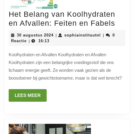
Het Belang van Koolhydraten
Het
en Afvallen: Feiten en Fabels
Bela
30
sophiainstituut
30 augustus 2024
sophiainstituutnl
0
|
|
van
augustus
Reactie
16:13
|
2024
Kool
Koolhydraten en Afvallen Koolhydraten en Afvallen
en
Koolhydraten zijn een belangrijke voedingsstof die ons
Afval
lichaam energie geeft. Ze worden vaak gezien als de
Feite
boosdoener bij gewichtstoename, maar is dat wel terecht?
en
Fabe
LEES
LEES MEER
MEER