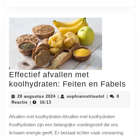
Va
In
Sl
1
W
Effectief afvallen met
Eff
koolhydraten: Feiten en Fabels
afv
28
sophiainstituut
28 augustus 2024
sophiainstituutnl
0
|
|
me
augustus
Reactie
16:13
|
2024
koo
Afvallen met koolhydraten Afvallen met koolhydraten
Fei
Koolhydraten zijn een belangrijke voedingsstof die ons
en
lichaam energie geeft. Er bestaat echter vaak verwarring