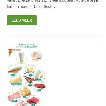
Vallen: Effectief of Niet? Er is een populaire mythe dat alleen
Strategie
fruit eten een snelle en effectieve
om
Af
LEES
LEES MEER
te
MEER
Vallen