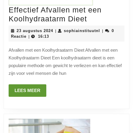
Effectief Afvallen met een
Effectief
Koolhydraatarm Dieet
Afvallen
23
sophiainstituut
23 augustus 2024
sophiainstituutnl
0
|
|
met
augustus
Reactie
16:13
|
2024
een
Afvallen met een Koolhydraatarm Dieet Afvallen met een
Koolhydraat
Koolhydraatarm Dieet Een koolhydraatarm dieet is een
Dieet
populaire methode om gewicht te verliezen en kan effectief
zijn voor veel mensen die hun
LEES
LEES MEER
MEER