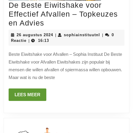
De Beste Eiwitshake voor
Effectief Afvallen – Topkeuzes
De
en Advies
Beste
26
sophiainstituut
26 augustus 2024
sophiainstituutnl
0
|
|
Eiwitshake
augustus
Reactie
16:13
|
2024
voor
Beste Eiwitshake voor Afvallen – Sophia Instituut De Beste
Effectief
Eiwitshake voor Afvallen Eiwitshakes zijn populair bij
Afvallen
mensen die willen afvallen of spiermassa willen opbouwen.
–
Maar wat is nu de beste
Topkeuzes
en
LEES
LEES MEER
MEER
Advies