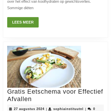
Fab
over het effect van koolhydraten op gewichtsverlies.
Sommige diëten
LEES
LEES MEER
MEER
Gratis Eetschema voor Effectief
Gratis
Afvallen
Eetschema
27
sophiainstituut
27 augustus 2024
sophiainstituutnl
0
|
|