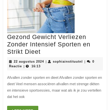
Gezond Gewicht Verliezen
Zonder Intensief Sporten en
Gezond
Strikt Dieet
Gewicht
22
sophiainstituut
22 augustus 2024
sophiainstituutnl
0
|
|
Verliezen
augustus
Reactie
16:13
|
2024
Zonder
Afvallen zonder sporten en dieet Afvallen zonder sporten en
Intensief
dieet Veel mensen associëren afvallen met strenge diëten
Sporten
en intensieve sportsessies, maar wat als ik je zou vertellen
en
dat het ook
Strikt