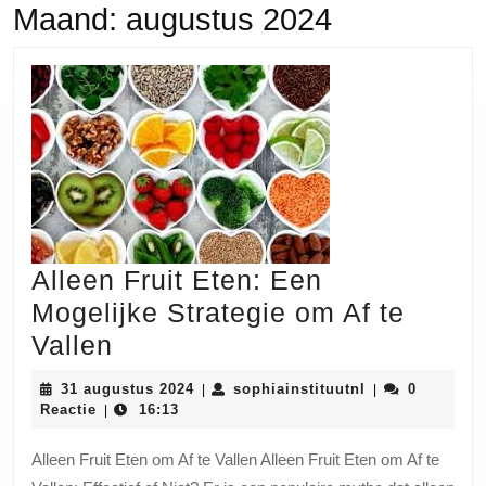
Maand:
augustus 2024
Alleen Fruit Eten: Een
Mogelijke Strategie om Af te
Alleen
Vallen
Fruit
31
sophiainstituut
31 augustus 2024
sophiainstituutnl
0
|
|
Eten:
augustus
Reactie
16:13
|
2024
Een
Alleen Fruit Eten om Af te Vallen Alleen Fruit Eten om Af te
Mogelijke