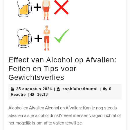
Effect van Alcohol op Afvallen:
Feiten en Tips voor
Effect
Gewichtsverlies
van
25
sophiainstituut
25 augustus 2024
sophiainstituutnl
0
|
|
Alcohol
augustus
Reactie
16:13
|
2024
op
Alcohol en Afvallen Alcohol en Afvallen: Kan je nog steeds
Afvallen:
afvallen als je alcohol drinkt? Veel mensen vragen zich af of
Feiten
het mogelijk is om af te vallen terwijl ze
en