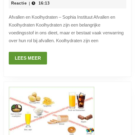
van
augustus
Reactie
16:13
|
2024
Koolhyd
Afvallen en Koolhydraten – Sophia Instituut Afvallen en
bij
Koolhydraten Koolhydraten zijn een belangrijke
Afvallen
voedingsstof in ons dieet, maar er bestaat vaak verwarring
Feiten
over hun rol bij afvallen. Koolhydraten zijn een
en
Tips
LEES
LEES MEER
MEER