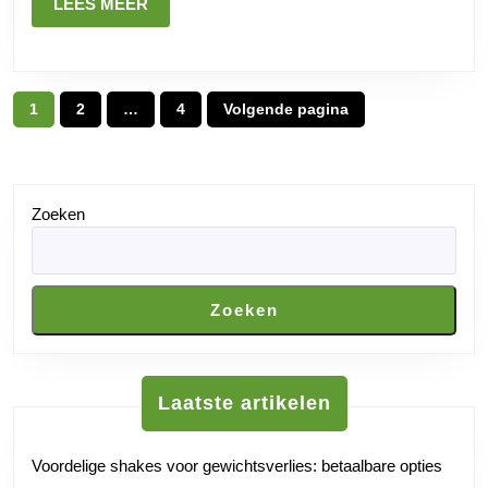
Dieet
LEES
LEES MEER
MEER
Posts
1
2
…
4
Volgende pagina
Pagina
Pagina
Pagina
pagination
Zoeken
Zoeken
Laatste artikelen
Voordelige shakes voor gewichtsverlies: betaalbare opties