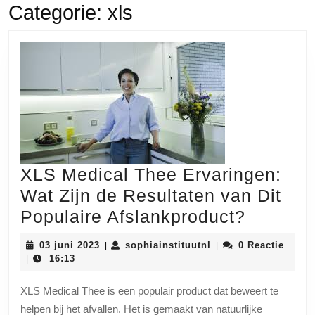
Categorie:
xls
XLS Medical Thee Ervaringen:
Wat Zijn de Resultaten van Dit
XLS
Populaire Afslankproduct?
Medical
03
sophiainstituutnl
03 juni 2023
sophiainstituutnl
0 Reactie
|
|
Thee
juni
16:13
|
2023
Ervarin
XLS Medical Thee is een populair product dat beweert te
Wat
helpen bij het afvallen. Het is gemaakt van natuurlijke