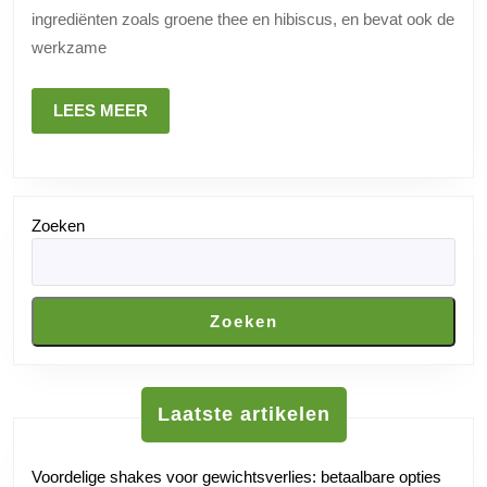
Zijn
ingrediënten zoals groene thee en hibiscus, en bevat ook de
de
werkzame
Resulta
van
LEES
LEES MEER
MEER
Dit
Populai
Afslank
Zoeken
Zoeken
Laatste artikelen
Voordelige shakes voor gewichtsverlies: betaalbare opties