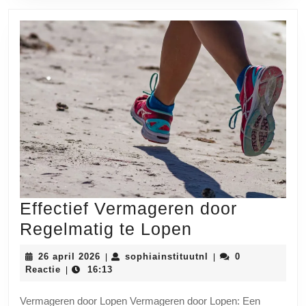
Effectief Vermageren door
Effectief
Regelmatig te Lopen
Vermageren
26
sophiainstituutnl
26 april 2026
sophiainstituutnl
0
|
|
door
april
Reactie
16:13
|
2026
Regelmatig
Vermageren door Lopen Vermageren door Lopen: Een