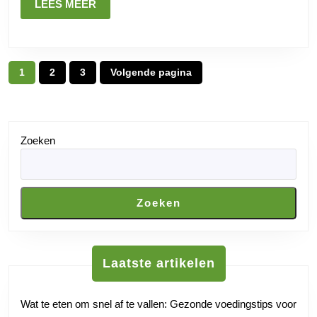
met
LEES
LEES MEER
MEER
Wandelen
Posts
1
2
3
Volgende pagina
Pagina
Pagina
Pagina
pagination
Zoeken
Zoeken
Laatste artikelen
Wat te eten om snel af te vallen: Gezonde voedingstips voor