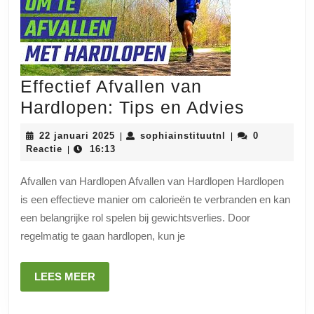
Effectief Afvallen van
Effectie
Hardlopen: Tips en Advies
Afvallen
22
sophiainstituutnl
22 januari 2025
sophiainstituutnl
0
|
|
van
januari
Reactie
16:13
|
2025
Hardlop
Afvallen van Hardlopen Afvallen van Hardlopen Hardlopen
Tips
is een effectieve manier om calorieën te verbranden en kan
en
een belangrijke rol spelen bij gewichtsverlies. Door
Advies
regelmatig te gaan hardlopen, kun je
LEES
LEES MEER
MEER