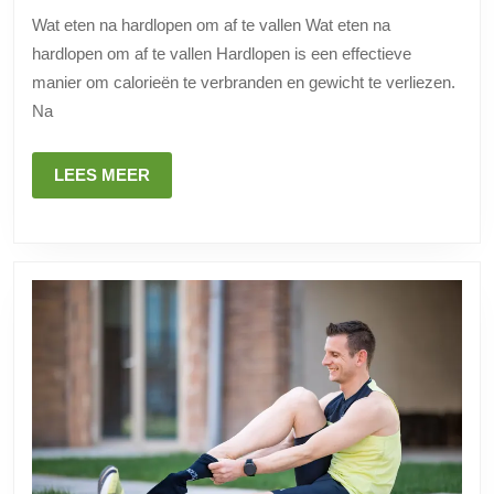
het
Wat eten na hardlopen om af te vallen Wat eten na
hardlope
hardlopen om af te vallen Hardlopen is een effectieve
om
manier om calorieën te verbranden en gewicht te verliezen.
af
Na
te
vallen
LEES
LEES MEER
MEER