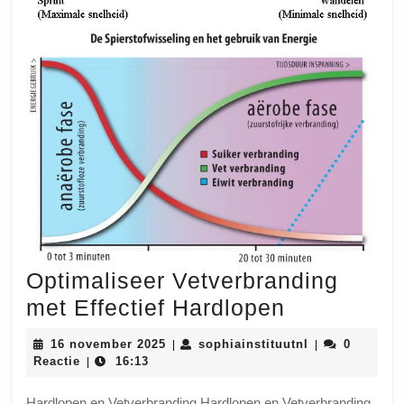
Optimaliseer Vetverbranding
Optimalise
met Effectief Hardlopen
Vetverbran
16
sophiainstituu
16 november 2025
sophiainstituutnl
0
|
|
met
november
Reactie
16:13
|
2025
Effectief
Hardlopen en Vetverbranding Hardlopen en Vetverbranding