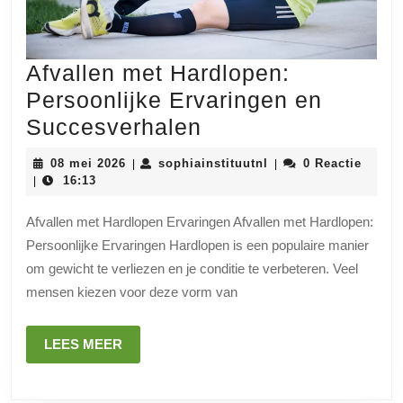
Afvallen met Hardlopen:
Persoonlijke Ervaringen en
Afvallen
Succesverhalen
met
08
sophiainstituutnl
08 mei 2026
sophiainstituutnl
0 Reactie
|
|
Hardlopen:
mei
16:13
|
2026
Persoonlijke
Afvallen met Hardlopen Ervaringen Afvallen met Hardlopen:
Ervaringen
Persoonlijke Ervaringen Hardlopen is een populaire manier
en
om gewicht te verliezen en je conditie te verbeteren. Veel
Succesverhalen
mensen kiezen voor deze vorm van
LEES
LEES MEER
MEER