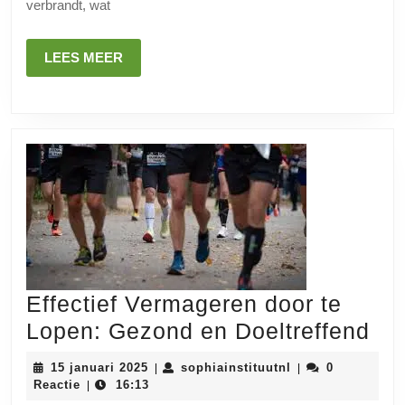
verbrandt, wat
LEES
LEES MEER
MEER
Effectief Vermageren door te
Eff
Lopen: Gezond en Doeltreffend
Ve
15
sophiainstituutnl
15 januari 2025
sophiainstituutnl
0
|
|
do
januari
Reactie
16:13
|
2025