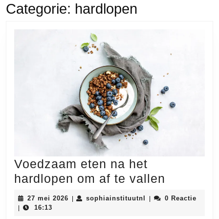
Categorie:
hardlopen
Voedzaam eten na het
Voedza
hardlopen om af te vallen
eten
27
sophiainstituutnl
27 mei 2026
sophiainstituutnl
0 Reactie
|
|
na
mei
16:13
|
2026