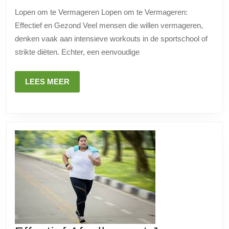
te
Lopen om te Vermageren Lopen om te Vermageren:
Lo
Effectief en Gezond Veel mensen die willen vermageren,
Ge
denken vaak aan intensieve workouts in de sportschool of
en
strikte diëten. Echter, een eenvoudige
Doe
LEES
LEES MEER
MEER