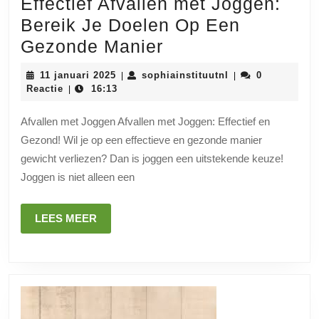
Effectief Afvallen met Joggen:
Bereik Je Doelen Op Een
Effectief
Gezonde Manier
Afvallen
11
sophiainstituutnl
11 januari 2025
sophiainstituutnl
0
|
|
met
januari
Reactie
16:13
|
2025
Joggen:
Afvallen met Joggen Afvallen met Joggen: Effectief en
Bereik
Gezond! Wil je op een effectieve en gezonde manier
Je
gewicht verliezen? Dan is joggen een uitstekende keuze!
Doelen
Joggen is niet alleen een
Op
Een
LEES
LEES MEER
MEER
Gezonde
Manier