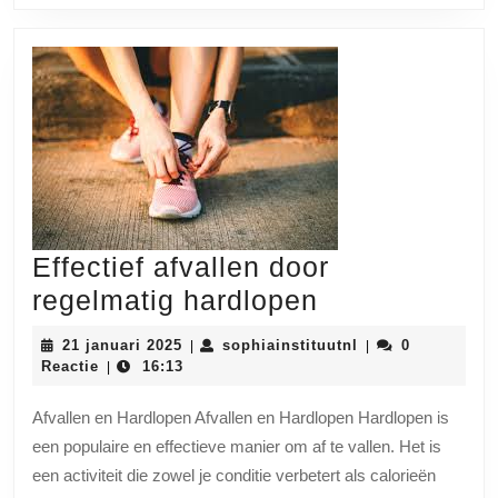
Effectief afvallen door
Effectief
regelmatig hardlopen
afvallen
21
sophiainstituutnl
21 januari 2025
sophiainstituutnl
0
|
|
door
januari
Reactie
16:13
|
2025
regelmatig
Afvallen en Hardlopen Afvallen en Hardlopen Hardlopen is
hardlopen
een populaire en effectieve manier om af te vallen. Het is
een activiteit die zowel je conditie verbetert als calorieën