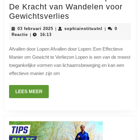
De Kracht van Wandelen voor
Effectief
Gewichtsverlies
Afvallen
03
sophiainstituutn
03 februari 2025
sophiainstituutnl
0
|
|
door
februari
Reactie
16:13
|
2025
Lopen:
Afvallen door Lopen Afvallen door Lopen: Een Effectieve
De
Manier om Gewicht te Verliezen Lopen is een van de meest
Kracht
toegankelijke vormen van lichaamsbeweging en kan een
van
effectieve manier zijn om
Wandelen
voor
LEES
LEES MEER
MEER
Gewichtsverlies