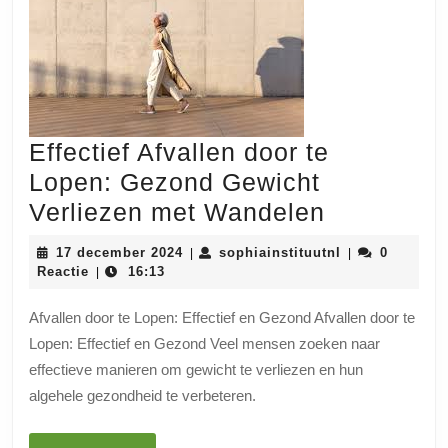
Effectief Afvallen door te
Lopen: Gezond Gewicht
Effectief
Verliezen met Wandelen
Afvallen
17
sophiainstituu
17 december 2024
sophiainstituutnl
0
|
|
door
december
Reactie
16:13
|
2024
te
Afvallen door te Lopen: Effectief en Gezond Afvallen door te
Lopen:
Lopen: Effectief en Gezond Veel mensen zoeken naar
Gezond
effectieve manieren om gewicht te verliezen en hun
Gewicht
algehele gezondheid te verbeteren.
Verliezen