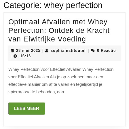
Categorie:
whey perfection
Optimaal Afvallen met Whey
Perfection: Ontdek de Kracht
Optimaal
van Eiwitrijke Voeding
Afvallen
28
sophiainstituutnl
28 mei 2025
sophiainstituutnl
0 Reactie
|
|
met
mei
16:13
|
2025
Whey
Whey Perfection voor Effectief Afvallen Whey Perfection
Perfection:
voor Effectief Afvallen Als je op zoek bent naar een
Ontdek
effectieve manier om af te vallen en tegelijkertijd je
de
spiermassa te behouden, dan
Kracht
van
LEES
LEES MEER
MEER
Eiwitrijke
Voeding