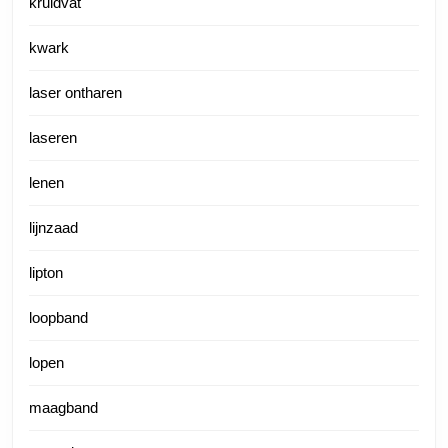
kruidvat
kwark
laser ontharen
laseren
lenen
lijnzaad
lipton
loopband
lopen
maagband