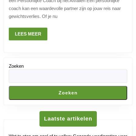
een Persoonlijke Coach bij het Afvallen Een persoonlijke
Coach
coach kan een waardevolle partner zijn op jouw reis naar
bij
gewichtsverlies. Of je nu
het
Afvallen
LEES
LEES MEER
MEER
Zoeken
Zoeken
Laatste artikelen