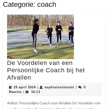
Categorie:
coach
De Voordelen van een
Persoonlijke Coach bij het
De
Afvallen
Voordelen
29
sophiainstituutnl
29 april 2024
sophiainstituutnl
0
|
|
van
april
Reactie
16:13
|
2024
een
Artikel: Persoonlijke Coach voor Afvallen De Voordelen van
Persoonlijke