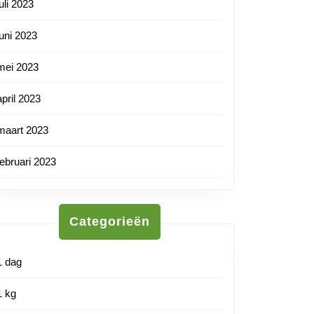
juli 2023
juni 2023
mei 2023
april 2023
maart 2023
februari 2023
Categorieën
tnl
1 dag
1 kg