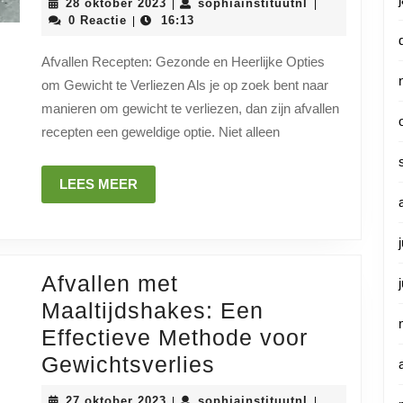
28
sophiainstituu
28 oktober 2023
sophiainstituutnl
|
|
Smake
oktober
0 Reactie
16:13
|
2023
Afvall
Afvallen Recepten: Gezonde en Heerlijke Opties
Recep
om Gewicht te Verliezen Als je op zoek bent naar
voor
manieren om gewicht te verliezen, dan zijn afvallen
Succe
recepten een geweldige optie. Niet alleen
Gewic
LEES
LEES MEER
MEER
Afvallen met
Maaltijdshakes: Een
Effectieve Methode voor
Afvallen
Gewichtsverlies
met
27
sophiainstituu
27 oktober 2023
sophiainstituutnl
|
|