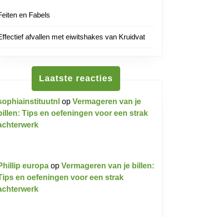
Feiten en Fabels
tnl
Effectief afvallen met eiwitshakes van Kruidvat
Laatste reacties
sophiainstituutnl
op
Vermageren van je
billen: Tips en oefeningen voor een strak
achterwerk
Phillip europa
op
Vermageren van je billen:
Tips en oefeningen voor een strak
achterwerk