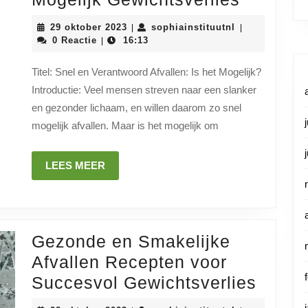
en
29
sophiainstituu
29 oktober 2023
sophiainstituutnl
|
|
Verantw
oktober
0 Reactie
16:13
|
2023
Afvallen
Titel: Snel en Verantwoord Afvallen: Is het Mogelijk?
Tips
Introductie: Veel mensen streven naar een slanker
voor
en gezonder lichaam, en willen daarom zo snel
Zo
mogelijk afvallen. Maar is het mogelijk om
Snel
Mogelij
LEES
LEES MEER
MEER
Gewicht
Gezonde en Smakelijke
Afvallen Recepten voor
Gezo
Succesvol Gewichtsverlies
en