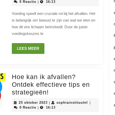
De
oktober
0 Reactie
16:13
|
2023
Sleutel
Voeding speelt een cruciale rol bij het afvallen. Het
tot
is belangrijk om bewust te zijn van wat we eten en
Succesvol
hoe dit ons lichaam beïnvloedt. Door de juiste
Afvallen
voedingskeuzes te
LEES
LEES MEER
MEER
Hoe kan ik afvallen?
Ontdek effectieve tips en
Hoe
strategieën!
kan
25
sophiainstituu
25 oktober 2023
sophiainstituutnl
|
|
ik
oktober
0 Reactie
16:13
|
2023