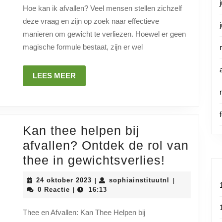
afvallen?
Hoe kan ik afvallen? Veel mensen stellen zichzelf
Ontdek
deze vraag en zijn op zoek naar effectieve
effectieve
manieren om gewicht te verliezen. Hoewel er geen
tips
magische formule bestaat, zijn er wel
en
strategieën!
LEES
LEES MEER
MEER
Kan thee helpen bij
afvallen? Ontdek de rol van
Kan
thee in gewichtsverlies!
thee
24
sophiainstituu
24 oktober 2023
sophiainstituutnl
|
|
helpen
oktober
0 Reactie
16:13
|
2023
bij
Thee en Afvallen: Kan Thee Helpen bij
afvallen?