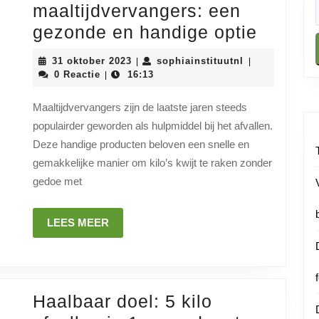
maaltijdvervangers: een
Effecti
gezonde en handige optie
afvalle
31
sophiainstituu
31 oktober 2023
sophiainstituutnl
|
|
met
oktober
0 Reactie
16:13
|
2023
maalti
Maaltijdvervangers zijn de laatste jaren steeds
een
populairder geworden als hulpmiddel bij het afvallen.
gezon
Deze handige producten beloven een snelle en
en
gemakkelijke manier om kilo’s kwijt te raken zonder
handig
gedoe met
optie
LEES
LEES MEER
MEER
Haalbaar doel: 5 kilo