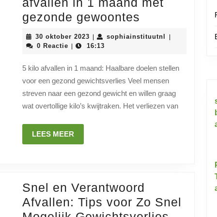
afvallen in 1 maand met
Haalbaar
gezonde gewoontes
doel:
30
sophiainstituu
30 oktober 2023
sophiainstituutnl
|
|
5
oktober
0 Reactie
16:13
|
2023
kilo
5 kilo afvallen in 1 maand: Haalbare doelen stellen
afvallen
voor een gezond gewichtsverlies Veel mensen
in
streven naar een gezond gewicht en willen graag
1
wat overtollige kilo’s kwijtraken. Het verliezen van
maand
met
LEES
LEES MEER
MEER
gezonde
gewoontes
Snel en Verantwoord
Afvallen: Tips voor Zo Snel
Snel
Mogelijk Gewichtsverlies