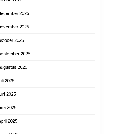
tnl
lijke
december 2025
en
ten
november 2025
oktober 2025
svol
htsverlies
september 2025
augustus 2025
juli 2025
juni 2025
mei 2025
april 2025
tnl