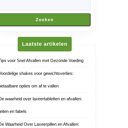
ef
n
Zoeken
tnl
jdvervangers:
Laatste artikelen
de
Tips voor Snel Afvallen met Gezonde Voeding
e
Voordelige shakes voor gewichtsverlies:
betaalbare opties om af te vallen
De waarheid over laxeertabletten en afvallen:
feiten en fabels
De Waarheid Over Laxeerpillen en Afvallen: