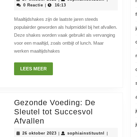
Maaltijdshakes:
oktober
0 Reactie
16:13
|
2023
Een
Maaltijdshakes zijn de laatste jaren steeds
Effectieve
populairder geworden als hulpmiddel bij het afvallen.
Methode
Deze shakes worden vaak gebruikt als vervanging
voor
voor een maaltijd, zoals ontbijt of lunch. Maar
Gewichtsverlies
werken maaltijdshakes
LEES
LEES MEER
MEER
Gezonde Voeding: De
Sleutel tot Succesvol
Gezonde
Afvallen
Voeding:
26
sophiainstituu
26 oktober 2023
sophiainstituutnl
|
|