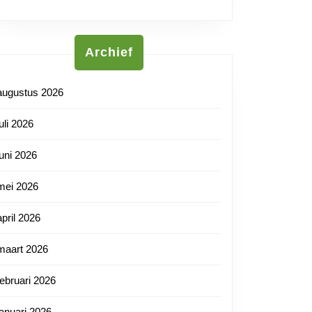
tnl
oord
Archief
:
augustus 2026
juli 2026
juni 2026
k
sverlies
mei 2026
april 2026
maart 2026
februari 2026
nde
januari 2026