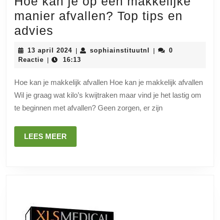
Hoe kan je op een makkelijke
manier afvallen? Top tips en
Hoe
advies
kan
13
sophiainstituutnl
13 april 2024
sophiainstituutnl
0
|
|
je
april
Reactie
16:13
|
2024
op
Hoe kan je makkelijk afvallen Hoe kan je makkelijk afvallen
een
Wil je graag wat kilo’s kwijtraken maar vind je het lastig om
makkelijke
te beginnen met afvallen? Geen zorgen, er zijn
manier
afvallen?
LEES
LEES MEER
Top
MEER
tips
en
advies