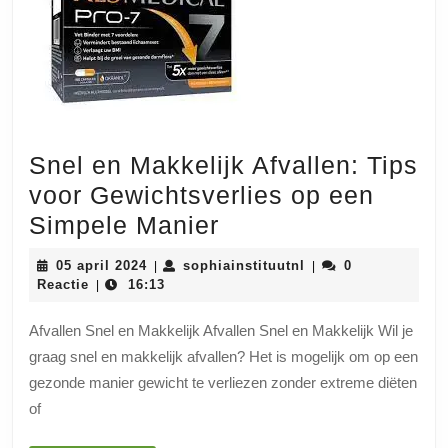
Snel en Makkelijk Afvallen: Tips
voor Gewichtsverlies op een
Snel
Simpele Manier
en
05
sophiainstituutnl
05 april 2024
sophiainstituutnl
0
|
|
Makkelijk
april
Reactie
16:13
|
2024
Afvallen:
Afvallen Snel en Makkelijk Afvallen Snel en Makkelijk Wil je
Tips
graag snel en makkelijk afvallen? Het is mogelijk om op een
voor
gezonde manier gewicht te verliezen zonder extreme diëten
Gewichtsverlies
of
op