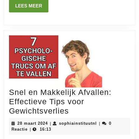
een
LEES
LEES MEER
MEER
Simpele
Manier
Snel en Makkelijk Afvallen:
Effectieve Tips voor
Snel
Gewichtsverlies
en
28
sophiainstituutnl
28 maart 2024
sophiainstituutnl
0
|
|
Makkelijk
maart
Reactie
16:13
|
2024
Afvallen: