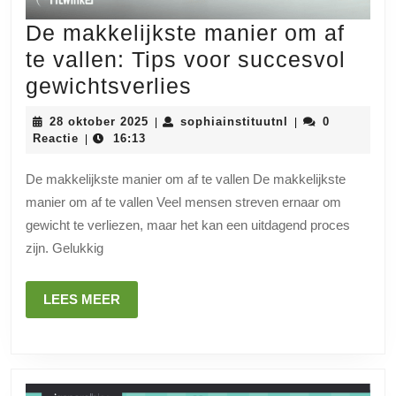
De makkelijkste manier om af
te vallen: Tips voor succesvol
De
gewichtsverlies
makkelijkste
28
sophiainstituutnl
28 oktober 2025
sophiainstituutnl
0
|
|
manier
oktober
Reactie
16:13
|
2025
om
De makkelijkste manier om af te vallen De makkelijkste
af
manier om af te vallen Veel mensen streven ernaar om
te
gewicht te verliezen, maar het kan een uitdagend proces
vallen:
zijn. Gelukkig
Tips
voor
LEES
LEES MEER
MEER
succesvol
gewichtsverlies