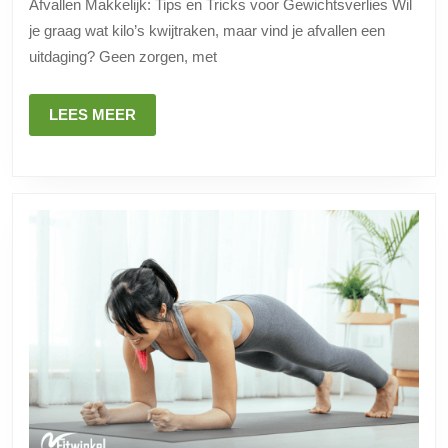
Afvallen Makkelijk: Tips en Tricks voor Gewichtsverlies Wil
voor
je graag wat kilo’s kwijtraken, maar vind je afvallen een
Gewich
uitdaging? Geen zorgen, met
LEES
LEES MEER
MEER