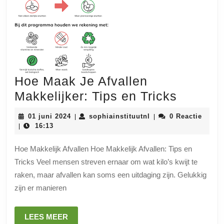
Hoe Maak Je Afvallen
Hoe
Makkelijker: Tips en Tricks
Maak
01
sophiainstituutnl
01 juni 2024
sophiainstituutnl
0 Reactie
|
|
Je
juni
16:13
|
2024
Afvalle
Hoe Makkelijk Afvallen Hoe Makkelijk Afvallen: Tips en
Makkeli
Tricks Veel mensen streven ernaar om wat kilo’s kwijt te
Tips
raken, maar afvallen kan soms een uitdaging zijn. Gelukkig
en
zijn er manieren
Tricks
LEES
LEES MEER