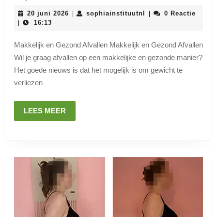
Hoe
20
sophiainstituutnl
20 juni 2026
sophiainstituutnl
0 Reactie
|
|
Je
juni
16:13
|
2026
Makkelijk
Makkelijk en Gezond Afvallen Makkelijk en Gezond Afvallen
en
Wil je graag afvallen op een makkelijke en gezonde manier?
Gezond
Het goede nieuws is dat het mogelijk is om gewicht te
Kunt
verliezen
Afvallen
met
LEES
LEES MEER
MEER
Deze
Tips