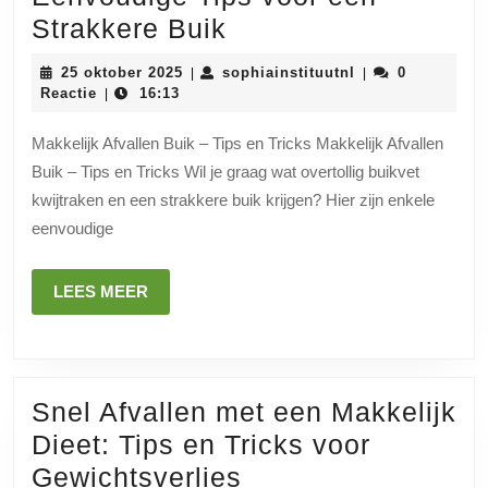
Makkelijk
Strakkere Buik
Afvallen
25
sophiainstituutnl
25 oktober 2025
sophiainstituutnl
0
|
|
Buik:
oktober
Reactie
16:13
|
2025
Eenvoudige
Makkelijk Afvallen Buik – Tips en Tricks Makkelijk Afvallen
Tips
Buik – Tips en Tricks Wil je graag wat overtollig buikvet
voor
kwijtraken en een strakkere buik krijgen? Hier zijn enkele
een
eenvoudige
Strakkere
Buik
LEES
LEES MEER
MEER
Snel Afvallen met een Makkelijk
Dieet: Tips en Tricks voor
Snel
Gewichtsverlies