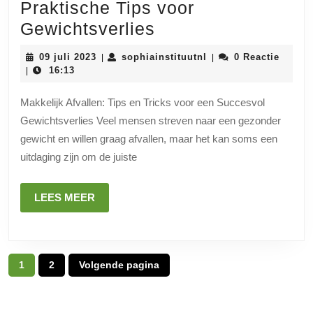
Praktische Tips voor
Gemakkelijk
Gewichtsverlies
Afvallen:
09
sophiainstituutnl
09 juli 2023
sophiainstituutnl
0 Reactie
|
|
Praktische
juli
16:13
|
2023
Tips
Makkelijk Afvallen: Tips en Tricks voor een Succesvol
voor
Gewichtsverlies Veel mensen streven naar een gezonder
Gewichtsverlies
gewicht en willen graag afvallen, maar het kan soms een
uitdaging zijn om de juiste
LEES
LEES MEER
MEER
Posts
1
2
Volgende pagina
Pagina
Pagina
pagination