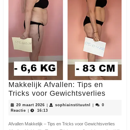
Makkelijk Afvallen: Tips en
Makkel
Tricks voor Gewichtsverlies
Afvalle
20
sophiainstituutnl
20 maart 2026
sophiainstituutnl
0
|
|
Tips
maart
Reactie
16:13
|
2026
en
Afvallen Makkelijk – Tips en Tricks voor Gewichtsverlies
Tricks