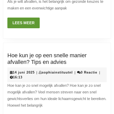
Als je wilt afvallen, is het belangrijk om gezonde keuzes te
effectief
maken en een evenwichtige aanpak
af
te
LEES
LEES MEER
vallen?
MEER
Hoe kun je op een snelle manier
Hoe
afvallen? Tips en advies
kun
14
sophiainstituutnl
14 juni 2025
sophiainstituutnl
0 Reactie
|
|
|
je
juni
16:13
op
2025
Hoe kan je zo snel mogelijk afvallen? Hoe kan je zo snel
een
mogelijk afvallen? Veel mensen streven naar een snel
snelle
gewichtsverlies om hun ideale lichaamsgewicht te bereiken.
manier
Hoewel het belangrijk
afvallen?