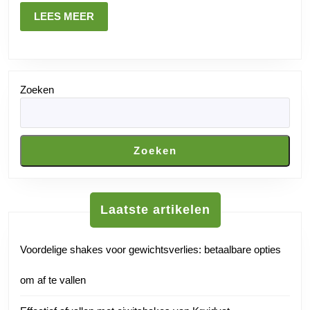
Tips
LEES
LEES MEER
en
MEER
advies
Zoeken
Zoeken
Laatste artikelen
Voordelige shakes voor gewichtsverlies: betaalbare opties
om af te vallen