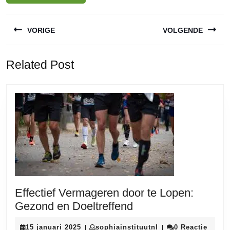
Berichtnavigatie
VORIGE
VOLGENDE
Vorige
Volgende
Related Post
bericht:
bericht:
Effectief Vermageren door te Lopen:
Effectief
Gezond en Doeltreffend
Vermageren
15
sophiainstituutnl
15 januari 2025
sophiainstituutnl
0 Reactie
|
|