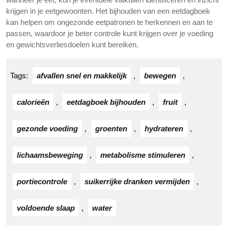
krijgen in je eetgewoonten. Het bijhouden van een eetdagboek
kan helpen om ongezonde eetpatronen te herkennen en aan te
passen, waardoor je beter controle kunt krijgen over je voeding
en gewichtsverliesdoelen kunt bereiken.
Tags:
afvallen snel en makkelijk
,
bewegen
,
calorieën
,
eetdagboek bijhouden
,
fruit
,
gezonde voeding
,
groenten
,
hydrateren
,
lichaamsbeweging
,
metabolisme stimuleren
,
portiecontrole
,
suikerrijke dranken vermijden
,
voldoende slaap
,
water