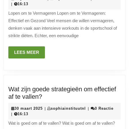
door
januari
16:13
|
te
2025
Lopen om te Vermageren Lopen om te Vermageren:
Lopen:
Effectief en Gezond Veel mensen die willen vermageren,
Gezond
denken vaak aan intensieve workouts in de sportschool of
en
strikte diëten. Echter, een eenvoudige
Doeltreffend
LEES
LEES MEER
MEER
Wat zijn goede strategieën om effectief
Wat
af te vallen?
zijn
30
sophiainstituutnl
30 maart 2025
sophiainstituutnl
0 Reactie
|
|
goede
maart
16:13
|
strategieën
2025
Wat is goed om af te vallen? Wat is goed om af te vallen?
om