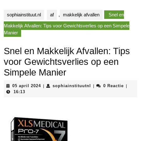
sophiainstituut.nl
af
,
makkelijk afvallen
Snel en
Makkelijk Afvallen: Tips voor Gewichtsverlies op een Simpele
Manier
Snel en Makkelijk Afvallen: Tips
voor Gewichtsverlies op een
Simpele Manier
05
sophiainstituutnl
05 april 2024
sophiainstituutnl
0 Reactie
|
|
|
april
16:13
2024