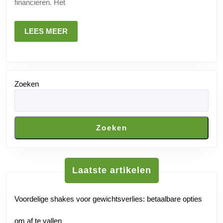
Ad
financieren. Het
vo
Ve
LEES
LEES MEER
MEER
Le
Zoeken
Zoeken
Laatste artikelen
Voordelige shakes voor gewichtsverlies: betaalbare opties
om af te vallen