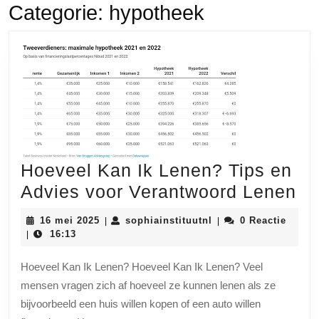
Categorie:
hypotheek
Hoeveel Kan Ik Lenen? Tips en
Ho
Advies voor Verantwoord Lenen
Ka
16
sophiainstituutnl
16 mei 2025
sophiainstituutnl
0 Reactie
|
|
Ik
mei
16:13
|
2025
Le
Hoeveel Kan Ik Lenen? Hoeveel Kan Ik Lenen? Veel
Ti
mensen vragen zich af hoeveel ze kunnen lenen als ze
en
bijvoorbeeld een huis willen kopen of een auto willen