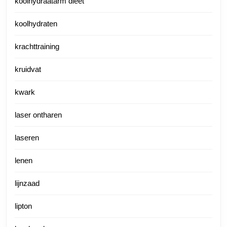
koolhydraatarm dieet
koolhydraten
krachttraining
kruidvat
kwark
laser ontharen
laseren
lenen
lijnzaad
lipton