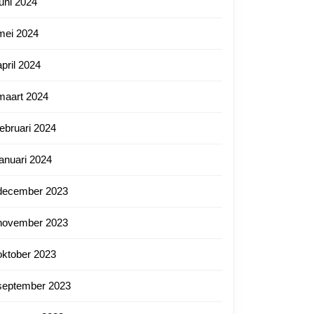
juni 2024
mei 2024
april 2024
maart 2024
februari 2024
nl
januari 2024
december 2023
november 2023
oktober 2023
september 2023