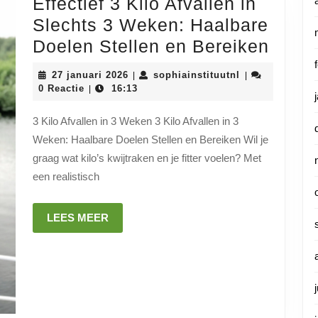
Effectief 3 Kilo Afvallen in
Slechts 3 Weken: Haalbare
Effect
Doelen Stellen en Bereiken
3
27
sophiainstituut
27 januari 2026
sophiainstituutnl
|
|
Kilo
januari
0 Reactie
16:13
|
2026
Afval
3 Kilo Afvallen in 3 Weken 3 Kilo Afvallen in 3
in
Weken: Haalbare Doelen Stellen en Bereiken Wil je
Slech
graag wat kilo’s kwijtraken en je fitter voelen? Met
3
een realistisch
Weke
Haalb
LEES
LEES MEER
MEER
Doel
Stell
en
Berei