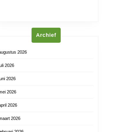
tnl
Archief
augustus 2026
juli 2026
juni 2026
mei 2026
april 2026
maart 2026
februari 2026