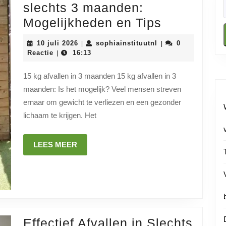
slechts 3 maanden:
Hoe
Mogelijkheden en Tips
15
10
sophiainstituutnl
10 juli 2026
sophiainstituutnl
0
|
|
kg
juli
Reactie
16:13
|
2026
afvallen
15 kg afvallen in 3 maanden 15 kg afvallen in 3
in
maanden: Is het mogelijk? Veel mensen streven
slechts
ernaar om gewicht te verliezen en een gezonder
3
lichaam te krijgen. Het
maanden:
Mogelijkh
LEES
LEES MEER
MEER
en
Tips
Effectief Afvallen in Slechts