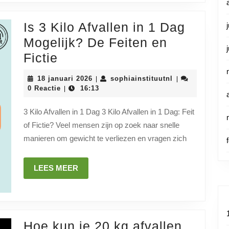
Een
Realistische
Is 3 Kilo Afvallen in 1 Dag
Benadering.
Mogelijk? De Feiten en
Is
Fictie
3
18
sophiainstituut
18 januari 2026
sophiainstituutnl
|
|
Kilo
januari
0 Reactie
16:13
|
2026
Afvallen
3 Kilo Afvallen in 1 Dag 3 Kilo Afvallen in 1 Dag: Feit
in
of Fictie? Veel mensen zijn op zoek naar snelle
1
manieren om gewicht te verliezen en vragen zich
Dag
Mogelijk?
LEES
LEES MEER
De
MEER
Feiten
en
Hoe kun je 20 kg afvallen
Fictie