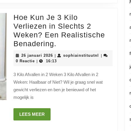
Hoe Kun Je 3 Kilo
Verliezen in Slechts 2
Weken? Een Realistische
Hoe
Benadering.
Kun
26
sophiainstituut
26 januari 2026
sophiainstituutnl
|
|
Je
januari
0 Reactie
16:13
|
2026
3
3 Kilo Afvallen in 2 Weken 3 Kilo Afvallen in 2
Kilo
Weken: Haalbaar of Niet? Wil je graag snel wat
Verliezen
gewicht verliezen en ben je benieuwd of het
in
mogelijk is
Slechts
2
LEES
LEES MEER
MEER
Weken?