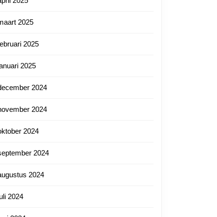
april 2025
maart 2025
ief
februari 2025
nl
januari 2025
len
december 2024
ts
november 2024
n:
oktober 2024
are
september 2024
en
en
augustus 2024
juli 2024
ken