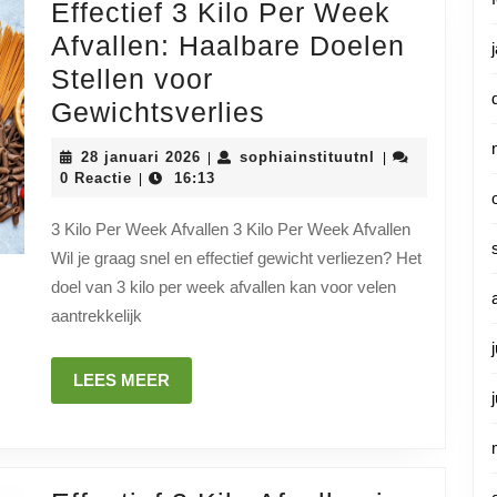
Effectief 3 Kilo Per Week
Afvallen: Haalbare Doelen
Stellen voor
Effectief
Gewichtsverlies
3
28
sophiainstituut
28 januari 2026
sophiainstituutnl
|
|
Kilo
januari
0 Reactie
16:13
|
2026
Per
3 Kilo Per Week Afvallen 3 Kilo Per Week Afvallen
Week
Wil je graag snel en effectief gewicht verliezen? Het
Afvallen:
doel van 3 kilo per week afvallen kan voor velen
Haalbare
aantrekkelijk
Doelen
Stellen
LEES
LEES MEER
MEER
voor
Gewichtsverlies