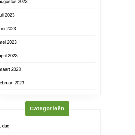
augustus 2023
juli 2023
juni 2023
mei 2023
nl
april 2023
maart 2023
februari 2023
Categorieën
1 dag