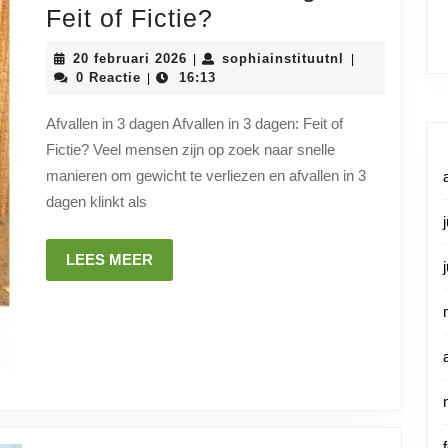
Snel
Feit of Fictie?
Afvallen
20
sophiainstituu
20 februari 2026
sophiainstituutnl
|
|
in
februari
0 Reactie
16:13
|
2026
3
Afvallen in 3 dagen Afvallen in 3 dagen: Feit of
Dagen:
Fictie? Veel mensen zijn op zoek naar snelle
Feit
manieren om gewicht te verliezen en afvallen in 3
of
dagen klinkt als
Fictie?
LEES
LEES MEER
MEER