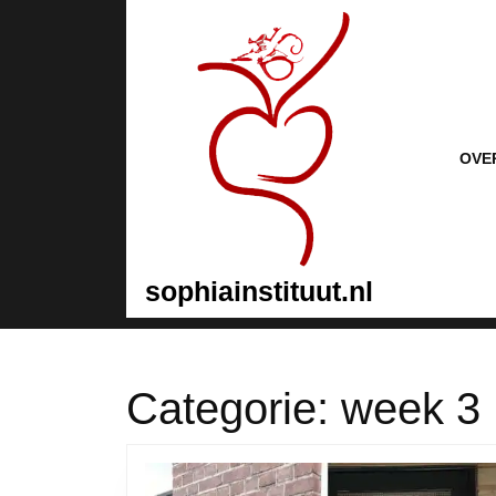
Naar
de
inhoud
gaan
Naar
de
inhoud
OVE
gaan
sophiainstituut.nl
Categorie:
week 3