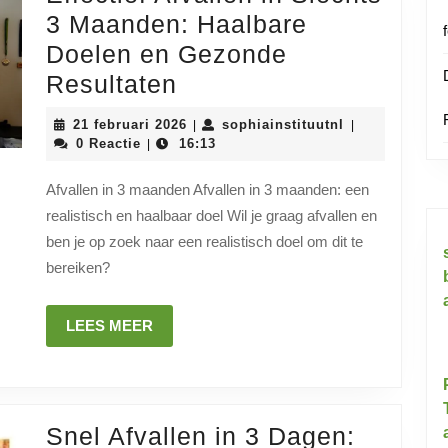
3 Maanden: Haalbare
Doelen en Gezonde
Effectief
Resultaten
Afvallen
21
sophiainstituu
21 februari 2026
sophiainstituutnl
|
|
in
februari
0 Reactie
16:13
|
2026
Slechts
Afvallen in 3 maanden Afvallen in 3 maanden: een
3
realistisch en haalbaar doel Wil je graag afvallen en
Maanden:
ben je op zoek naar een realistisch doel om dit te
Haalbare
bereiken?
Doelen
en
LEES
LEES MEER
MEER
Gezonde
Resultaten
Snel Afvallen in 3 Dagen: