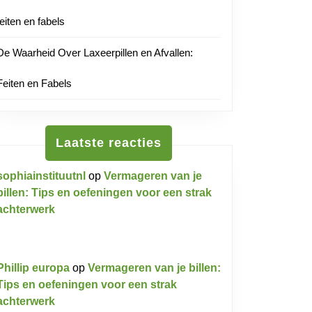
feiten en fabels
De Waarheid Over Laxeerpillen en Afvallen:
Feiten en Fabels
tnl
Laatste reacties
sophiainstituutnl
op
Vermageren van je
billen: Tips en oefeningen voor een strak
achterwerk
Phillip europa
op
Vermageren van je billen:
Tips en oefeningen voor een strak
achterwerk