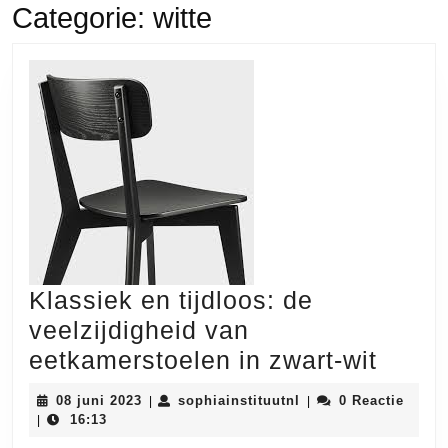
Categorie:
witte
Klassiek en tijdloos: de
veelzijdigheid van
Klass
eetkamerstoelen in zwart-wit
en
08
sophiainstituutnl
08 juni 2023
sophiainstituutnl
0 Reactie
|
|
tijdlo
juni
16:13
|
2023