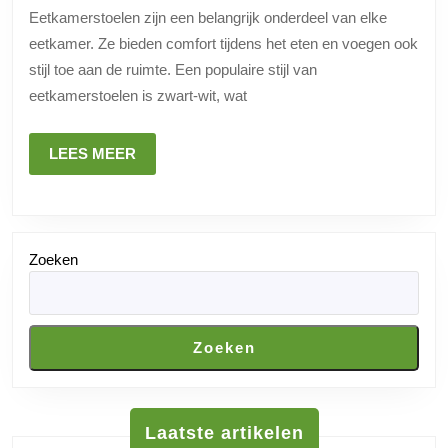
de
Eetkamerstoelen zijn een belangrijk onderdeel van elke
veelzi
eetkamer. Ze bieden comfort tijdens het eten en voegen ook
van
stijl toe aan de ruimte. Een populaire stijl van
eetka
eetkamerstoelen is zwart-wit, wat
in
zwart
LEES
LEES MEER
MEER
wit
Zoeken
Zoeken
Laatste artikelen