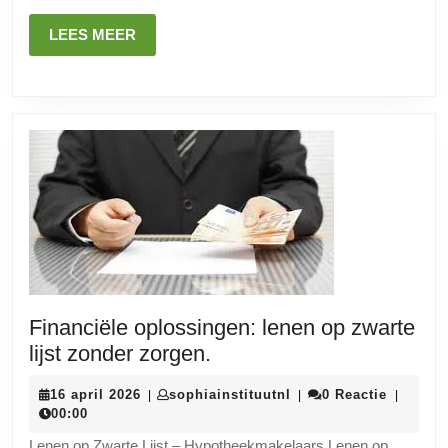
LEES
LEES MEER
MEER
Financiële oplossingen: lenen op zwarte
Financiële
lijst zonder zorgen.
oplossingen:
16
sophiainstituutnl
16 april 2026
sophiainstituutnl
0 Reactie
|
|
|
lenen
april
00:00
op
2026
Lenen op Zwarte Lijst – Hypotheekmakelaars Lenen op