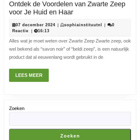
Ontdek de Voordelen van Zwarte Zeep
Ontdek
voor Je Huid en Haar
de
07
sophiainstituutn
07 december 2024
sophiainstituutnl
0
|
|
Voordelen
december
Reactie
16:13
|
van
2024
Alles wat je moet weten over Zwarte Zeep Zwarte zeep, ook
Zwarte
wel bekend als “savon noir” of “beldi zeep”, is een natuurlijk
Zeep
product dat al eeuwenlang wordt gebruikt in de
voor
Je
LEES
LEES MEER
Huid
MEER
en
Haar
Zoeken
Zoeken