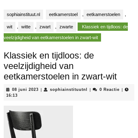
sophiainstituut.nl
eetkamerstoel
,
eetkamerstoelen
,
wit
,
witte
,
zwart
,
zwarte
Klassiek en tijdloos: de
veelzijdigheid van eetkamerstoelen in zwart-wit
Klassiek en tijdloos: de
veelzijdigheid van
eetkamerstoelen in zwart-wit
08
sophiainstituutnl
08 juni 2023
sophiainstituutnl
0 Reactie
|
|
|
juni
16:13
2023