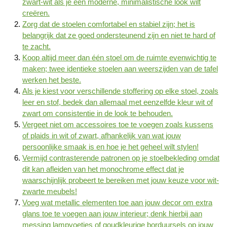
zwart-wit als je een moderne, minimalistische look wilt
creëren.
Zorg dat de stoelen comfortabel en stabiel zijn; het is
belangrijk dat ze goed ondersteunend zijn en niet te hard of
te zacht.
Koop altijd meer dan één stoel om de ruimte evenwichtig te
maken; twee identieke stoelen aan weerszijden van de tafel
werken het beste.
Als je kiest voor verschillende stoffering op elke stoel, zoals
leer en stof, bedek dan allemaal met eenzelfde kleur wit of
zwart om consistentie in de look te behouden.
Vergeet niet om accessoires toe te voegen zoals kussens
of plaids in wit of zwart, afhankelijk van wat jouw
persoonlijke smaak is en hoe je het geheel wilt stylen!
Vermijd contrasterende patronen op je stoelbekleding omdat
dit kan afleiden van het monochrome effect dat je
waarschijnlijk probeert te bereiken met jouw keuze voor wit-
zwarte meubels!
Voeg wat metallic elementen toe aan jouw decor om extra
glans toe te voegen aan jouw interieur; denk hierbij aan
messing lampvoetjes of goudkleurige borduursels op jouw