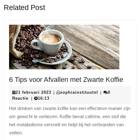
Vorige
Volgende
Related Post
bericht:
bericht:
6
6 Tips voor Afvallen met Zwarte Koffie
Tips
21
sophiainstituutnl
21 februari 2023
sophiainstituutnl
0
|
|
voor
februari
Reactie
16:13
|
Afval
2023
Het drinken van zwarte koffie kan een effectieve manier zijn
met
om gewicht te verliezen. Koffie bevat cafeïne, een stof die
Zwart
het metabolisme versnelt en helpt bij het verbranden van
Koffi
vetten.