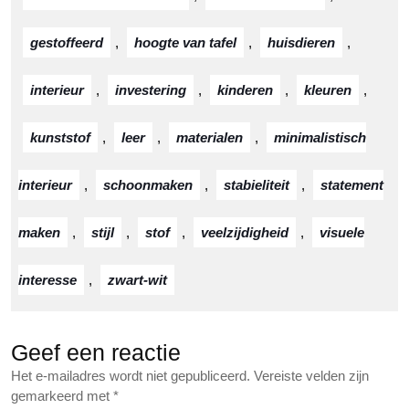
gestoffeerd
,
hoogte van tafel
,
huisdieren
,
interieur
,
investering
,
kinderen
,
kleuren
,
kunststof
,
leer
,
materialen
,
minimalistisch
interieur
,
schoonmaken
,
stabieliteit
,
statement
maken
,
stijl
,
stof
,
veelzijdigheid
,
visuele
interesse
,
zwart-wit
Geef een reactie
Het e-mailadres wordt niet gepubliceerd.
Vereiste velden zijn
gemarkeerd met
*