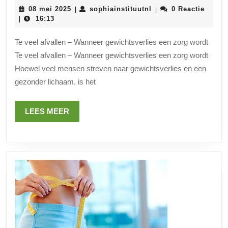
van
08
sophiainstituutnl
08 mei 2025
sophiainstituutnl
0 Reactie
|
|
te
mei
16:13
|
2025
veel
Te veel afvallen – Wanneer gewichtsverlies een zorg wordt
afvallen:
Te veel afvallen – Wanneer gewichtsverlies een zorg wordt
Let
Hoewel veel mensen streven naar gewichtsverlies en een
op
gezonder lichaam, is het
je
gezondheid!
LEES
LEES MEER
MEER