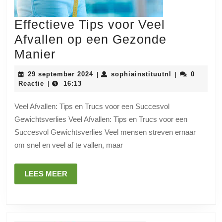
Effectieve Tips voor Veel
Afvallen op een Gezonde
Effectieve
Manier
Tips
29
sophiainstituu
29 september 2024
sophiainstituutnl
0
|
|
voor
september
Reactie
16:13
|
2024
Veel
Veel Afvallen: Tips en Trucs voor een Succesvol
Afvallen
Gewichtsverlies Veel Afvallen: Tips en Trucs voor een
op
Succesvol Gewichtsverlies Veel mensen streven ernaar
een
om snel en veel af te vallen, maar
Gezonde
Manier
LEES
LEES MEER
MEER