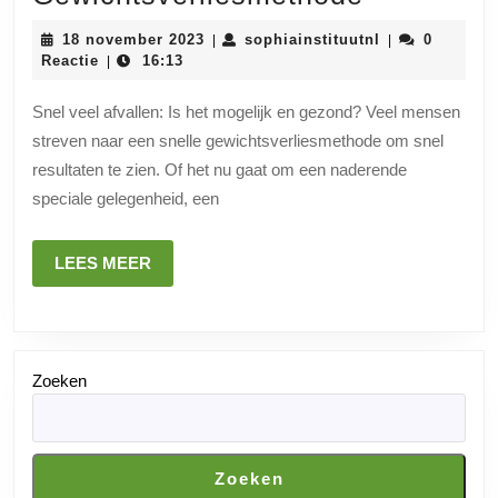
en
18
sophiainstituu
18 november 2023
sophiainstituutnl
0
|
|
Effectief
november
Reactie
16:13
|
2023
Veel
Snel veel afvallen: Is het mogelijk en gezond? Veel mensen
Afvallen:
streven naar een snelle gewichtsverliesmethode om snel
Tips
resultaten te zien. Of het nu gaat om een naderende
voor
speciale gelegenheid, een
een
Gezonde
LEES
LEES MEER
MEER
Gewichtsv
Zoeken
Zoeken