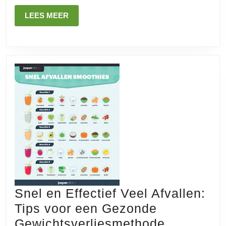
met
LEES
LEES MEER
Deze
MEER
Tips
Snel en Effectief Veel Afvallen:
Tips voor een Gezonde
Snel
Gewichtsverliesmethode