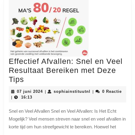
Effectief Afvallen: Snel en Veel
Resultaat Bereiken met Deze
Effectief
Tips
Afvallen:
07
sophiainstituutnl
07 juni 2024
sophiainstituutnl
0 Reactie
|
|
Snel
juni
16:13
|
2024
en
Snel en Veel Afvallen Snel en Veel Afvallen: Is Het Echt
Veel
Mogelijk? Veel mensen streven naar snel en veel afvallen in
Resultaat
korte tijd om hun streefgewicht te bereiken. Hoewel het
Bereiken