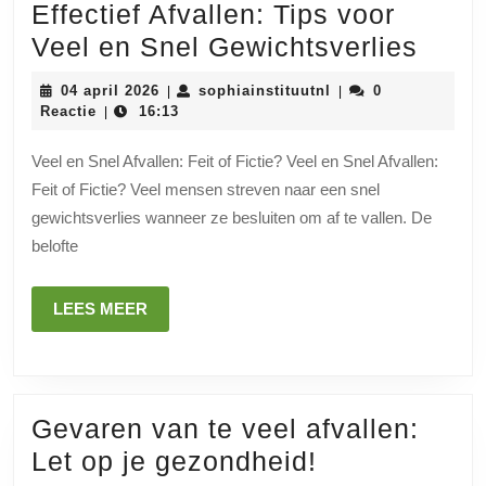
Effectief Afvallen: Tips voor
Effec
Veel en Snel Gewichtsverlies
Afval
04
sophiainstituutnl
04 april 2026
sophiainstituutnl
0
|
|
Tips
april
Reactie
16:13
|
2026
voor
Veel en Snel Afvallen: Feit of Fictie? Veel en Snel Afvallen:
Veel
Feit of Fictie? Veel mensen streven naar een snel
en
gewichtsverlies wanneer ze besluiten om af te vallen. De
Snel
belofte
Gewi
LEES
LEES MEER
MEER
Gevaren van te veel afvallen:
Gevaren
Let op je gezondheid!