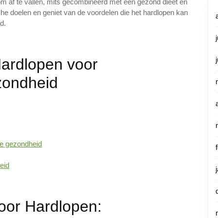
 om af te vallen, mits gecombineerd met een gezond dieet en
tische doelen en geniet van de voordelen die het hardlopen kan
d.
ardlopen voor
zondheid
le gezondheid
eid
oor Hardlopen: