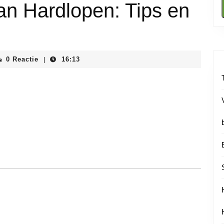
van Hardlopen: Tips en
iainstituutnl
0 Reactie
16:13
|