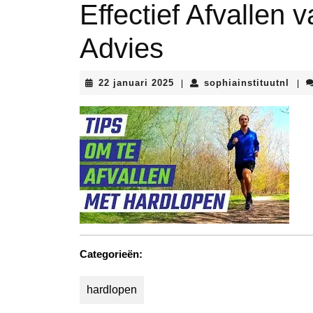
Effectief Afvallen 
Advies
22
soph
22 januari 2025
sophiainstituutnl
|
|
januari
2025
Categorieën:
hardlopen