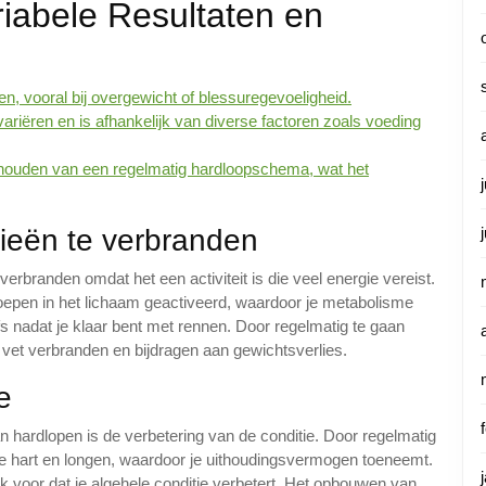
riabele Resultaten en
n, vooral bij overgewicht of blessuregevoeligheid.
variëren en is afhankelijk van diverse factoren zoals voeding
ouden van een regelmatig hardloopschema, wat het
rieën te verbranden
erbranden omdat het een activiteit is die veel energie vereist.
roepen in het lichaam geactiveerd, waardoor je metabolisme
s nadat je klaar bent met rennen. Door regelmatig te gaan
g vet verbranden en bijdragen aan gewichtsverlies.
e
n hardlopen is de verbetering van de conditie. Door regelmatig
je hart en longen, waardoor je uithoudingsvermogen toeneemt.
 ook voor dat je algehele conditie verbetert. Het opbouwen van