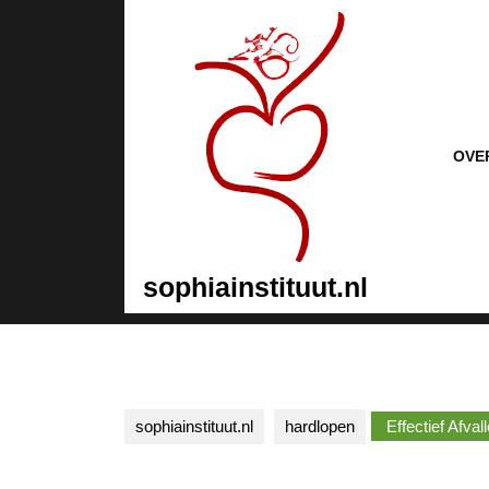
Naar
de
inhoud
gaan
Naar
de
inhoud
OVE
gaan
sophiainstituut.nl
sophiainstituut.nl
hardlopen
Effectief Afva