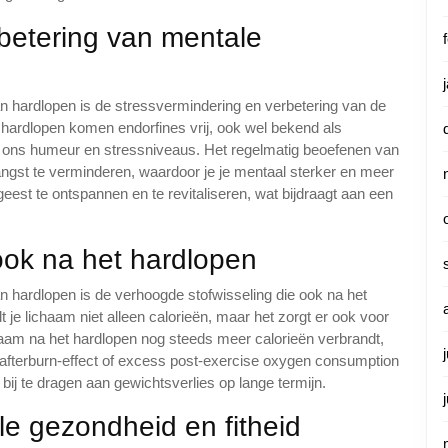
betering van mentale
an hardlopen is de stressvermindering en verbetering van de
 hardlopen komen endorfines vrij, ook wel bekend als
op ons humeur en stressniveaus. Het regelmatig beoefenen van
angst te verminderen, waardoor je je mentaal sterker en meer
 geest te ontspannen en te revitaliseren, wat bijdraagt aan een
ook na het hardlopen
an hardlopen is de verhoogde stofwisseling die ook na het
 je lichaam niet alleen calorieën, maar het zorgt er ook voor
ichaam na het hardlopen nog steeds meer calorieën verbrandt,
t afterburn-effect of excess post-exercise oxygen consumption
j te dragen aan gewichtsverlies op lange termijn.
le gezondheid en fitheid