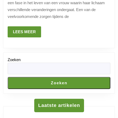
een fase in het leven van een vrouw waarin haar lichaam
Tips
verschillende veranderingen ondergaat. Een van de
en
veelvoorkomende zorgen tijdens de
advies
LEES
LEES MEER
MEER
Zoeken
Zoeken
Laatste artikelen