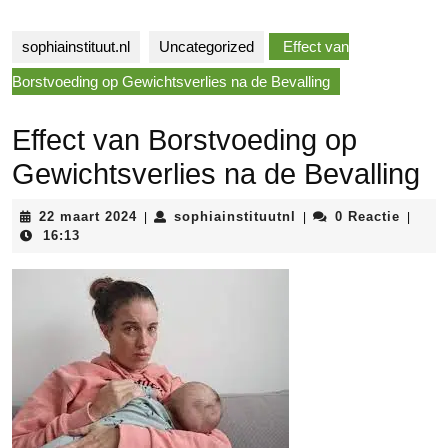
sophiainstituut.nl
Uncategorized
Effect van
Borstvoeding op Gewichtsverlies na de Bevalling
Effect van Borstvoeding op
Gewichtsverlies na de Bevalling
22
sophiainstituutnl
22 maart 2024
sophiainstituutnl
0 Reactie
|
|
|
maart
16:13
2024