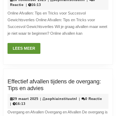
|
|
Afvallen:
november
Reactie
16:13
|
Tips
2025
Online Afvallen: Tips en Tricks voor Succesvol
en
Gewichtsverlies Online Afvallen: Tips en Tricks voor
Tricks
Succesvol Gewichtsverlies Wil je graag afvallen maar weet
voor
je niet waar te beginnen? Online afvallen kan
Succesvol
Gewichtsver
LEES
LEES MEER
MEER
Effectief afvallen tijdens de overgang:
Effectief
Tips en advies
afvallen
29
sophiainstituutnl
29 maart 2025
sophiainstituutnl
0 Reactie
|
|
tijdens
maart
16:13
|
de
2025
Overgang en Afvallen Overgang en Afvallen De overgang is
overgang: