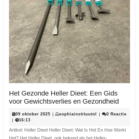
Het Gezonde Heller Dieet: Een Gids
Het
voor Gewichtsverlies en Gezondheid
Gezon
09
sophiainstituutnl
09 oktober 2025
sophiainstituutnl
0 Reactie
|
|
Heller
oktober
16:13
|
Dieet:
2025
Artikel: Heller Dieet Heller Dieet: Wat Is Het En Hoe Werkt
Een
Het? Het Heller Dieet, ook bekend als het Heller-