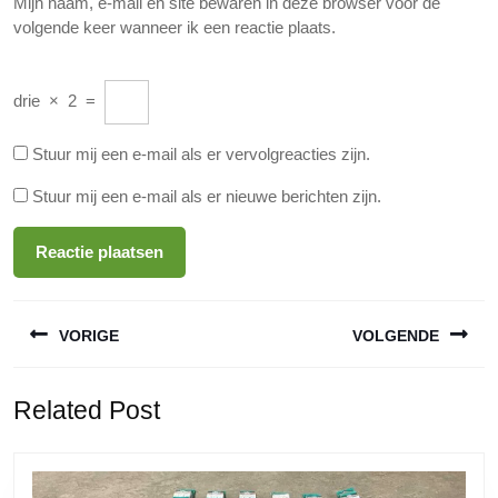
Mijn naam, e-mail en site bewaren in deze browser voor de
volgende keer wanneer ik een reactie plaats.
drie
×
2
=
Stuur mij een e-mail als er vervolgreacties zijn.
Stuur mij een e-mail als er nieuwe berichten zijn.
Berichtnavigatie
VORIGE
VOLGENDE
Vorige
Volgende
Related Post
bericht:
bericht: