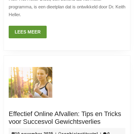
Gids
programma, is een dieetplan dat is ontwikkeld door Dr. Keith
voor
Heller.
Gewich
en
LEES
LEES MEER
Gezon
MEER
Effectief Online Afvallen: Tips en Tricks
Effectief
voor Succesvol Gewichtsverlies
Online
10
sophiainstituutn
10 november 2025
sophiainstituutnl
0