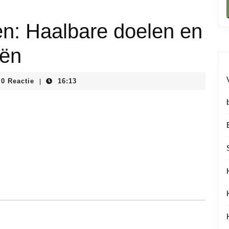
en: Haalbare doelen en
eën
instituutnl
0 Reactie
16:13
|