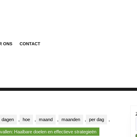
R ONS
CONTACT
dagen
,
hoe
,
maand
,
maanden
,
per dag
,
allen: Haalbare doelen en effectieve strategieën