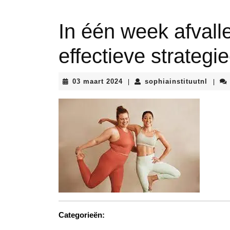
In één week afvall
effectieve strategi
03
sophia
03 maart 2024
sophiainstituutnl
|
|
maart
2024
Categorieën: