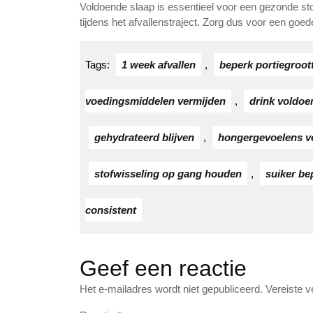
Voldoende slaap is essentieel voor een gezonde sto
tijdens het afvallenstraject. Zorg dus voor een goe
Tags:
1 week afvallen
,
beperk portiegroot
voedingsmiddelen vermijden
,
drink voldoe
gehydrateerd blijven
,
hongergevoelens v
stofwisseling op gang houden
,
suiker be
consistent
Geef een reactie
Het e-mailadres wordt niet gepubliceerd.
Vereiste 