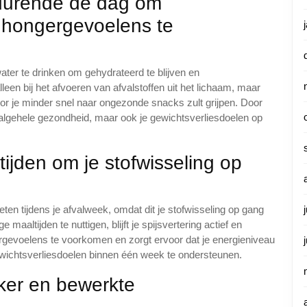
durende de dag om
n hongergevoelens te
ter te drinken om gehydrateerd te blijven en
leen bij het afvoeren van afvalstoffen uit het lichaam, maar
r je minder snel naar ongezonde snacks zult grijpen. Door
je algehele gezondheid, maar ook je gewichtsverliesdoelen op
tijden om je stofwisseling op
 eten tijdens je afvalweek, omdat dit je stofwisseling op gang
aaltijden te nuttigen, blijft je spijsvertering actief en
ergevoelens te voorkomen en zorgt ervoor dat je energieniveau
e gewichtsverliesdoelen binnen één week te ondersteunen.
ker en bewerkte