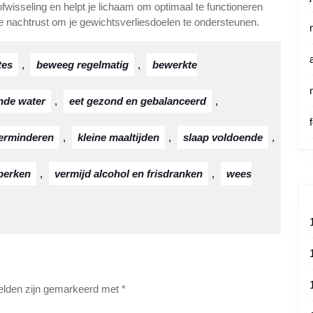
fwisseling en helpt je lichaam om optimaal te functioneren
de nachtrust om je gewichtsverliesdoelen te ondersteunen.
tes
,
beweeg regelmatig
,
bewerkte
nde water
,
eet gezond en gebalanceerd
,
erminderen
,
kleine maaltijden
,
slaap voldoende
,
perken
,
vermijd alcohol en frisdranken
,
wees
velden zijn gemarkeerd met
*