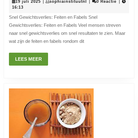
19
sophiainstituutnl
19 juli 2025
sophiainstituutnl
0 Reactie
|
|
|
Gezond
juli
16:13
Snel
2025
Snel Gewichtsverlies: Feiten en Fabels Snel
Gewichtsver
Gewichtsverlies: Feiten en Fabels Veel mensen streven
Feiten
naar snel gewichtsverlies om snel resultaten te zien. Maar
en
wat zijn de feiten en fabels rondom dit
Tips
LEES
LEES MEER
MEER