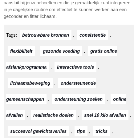
aansluit bij jouw behoeften en die je gemakkelijk kunt integreren
in je dagelijkse routine om effectief te kunnen werken aan een
gezonder en fitter lichaam.
Tags:
betrouwbare bronnen
,
consistentie
,
flexibiliteit
,
gezonde voeding
,
gratis online
afslankprogramma
,
interactieve tools
,
lichaamsbeweging
,
ondersteunende
gemeenschappen
,
ondersteuning zoeken
,
online
afvallen
,
realistische doelen
,
snel 10 kilo afvallen
,
succesvol gewichtsverlies
,
tips
,
tricks
,