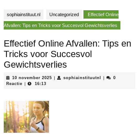
sophiainstituut.nl
Uncategorized
Effectief Online
Afvallen: Tips en Tricks voor Succesvol Gewichtsverlies
Effectief Online Afvallen: Tips en
Tricks voor Succesvol
Gewichtsverlies
10
sophiainstituutnl
10 november 2025
sophiainstituutnl
0
|
|
november
Reactie
16:13
|
2025