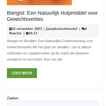
Biergist: Een Natuurlijk Hulpmiddel voor
Biergist:
Gewichtsverlies
Een
12
sophiainstituutn
12 november 2023
sophiainstituutnl
0
|
|
Natuurlijk
november
Reactie
16:13
|
Hulpmiddel
2023
Biergist en Afvallen: Een Natuurlijke Ondersteuning voor
voor
Gewichtsverlies Als het gaat om afvallen, zijn er talloze
Gewichtsverlies
methoden en supplementen op de markt die beweren
wonderen te verrichten. Een van die
LEES
LEES MEER
MEER
Zoeken