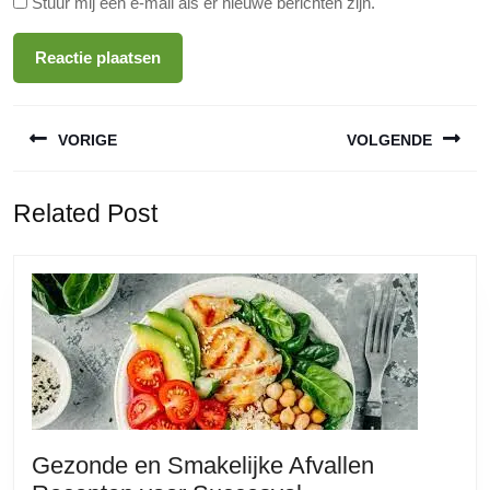
Stuur mij een e-mail als er nieuwe berichten zijn.
Berichtnavigatie
VORIGE
VOLGENDE
Vorige
Volgende
Related Post
bericht:
bericht:
Gezonde en Smakelijke Afvallen