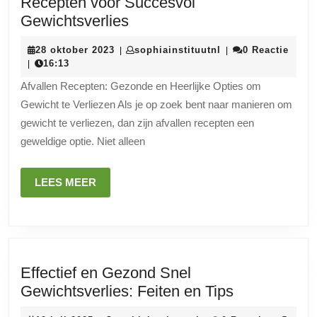
Recepten voor Succesvol
Gezonde
Gewichtsverlies
en
28
sophiainstituutnl
28 oktober 2023
sophiainstituutnl
0 Reactie
|
|
Smakelijke
oktober
16:13
|
Afvallen
2023
Afvallen Recepten: Gezonde en Heerlijke Opties om
Recepten
Gewicht te Verliezen Als je op zoek bent naar manieren om
voor
gewicht te verliezen, dan zijn afvallen recepten een
Succesvol
geweldige optie. Niet alleen
Gewichtsverlies
LEES
LEES MEER
MEER
Effectief en Gezond Snel
Effectief
Gewichtsverlies: Feiten en Tips
en