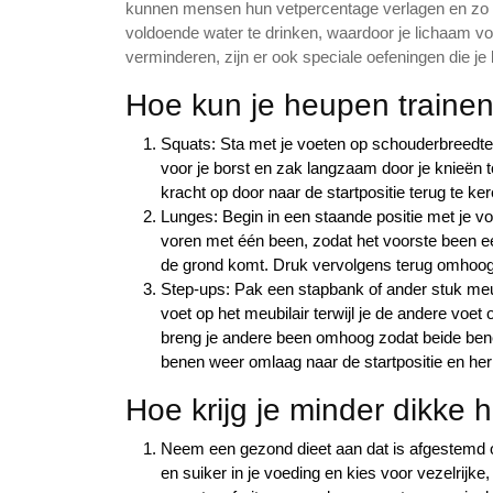
kunnen mensen hun vetpercentage verlagen en zo h
voldoende water te drinken, waardoor je lichaam vo
verminderen, zijn er ook speciale oefeningen die je
Hoe kun je heupen traine
Squats: Sta met je voeten op schouderbreedte u
voor je borst en zak langzaam door je knieën 
kracht op door naar de startpositie terug te ker
Lunges: Begin in een staande positie met je v
voren met één been, zodat het voorste been e
de grond komt. Druk vervolgens terug omhoog n
Step-ups: Pak een stapbank of ander stuk meubi
voet op het meubilair terwijl je de andere vo
breng je andere been omhoog zodat beide bene
benen weer omlaag naar de startpositie en herh
Hoe krijg je minder dikke
Neem een gezond dieet aan dat is afgestemd o
en suiker in je voeding en kies voor vezelrij