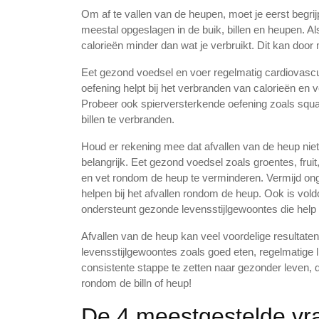
Om af te vallen van de heupen, moet je eerst begri
meestal opgeslagen in de buik, billen en heupen. Als
calorieën minder dan wat je verbruikt. Dit kan door
Eet gezond voedsel en voer regelmatig cardiovascul
oefening helpt bij het verbranden van calorieën en 
Probeer ook spierversterkende oefening zoals squa
billen te verbranden.
Houd er rekening mee dat afvallen van de heup niet
belangrijk. Eet gezond voedsel zoals groentes, frui
en vet rondom de heup te verminderen. Vermijd onge
helpen bij het afvallen rondom de heup. Ook is vold
ondersteunt gezonde levensstijlgewoontes die help b
Afvallen van de heup kan veel voordelige resultaten 
levensstijlgewoontes zoals goed eten, regelmatige
consistente stappe te zetten naar gezonder leven, d
rondom de billn of heup!
De 4 meestgestelde vr