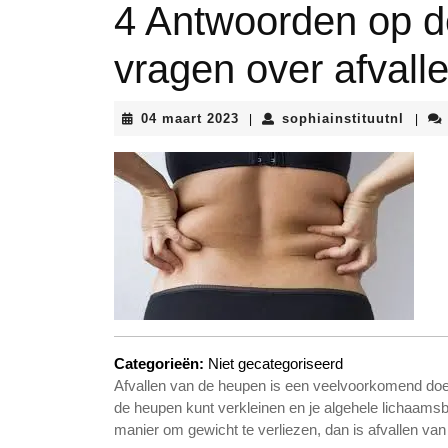
4 Antwoorden op d
vragen over afvall
04
sophia
04 maart 2023
sophiainstituutnl
|
|
maart
2023
Categorieën:
Niet gecategoriseerd
Afvallen van de heupen is een veelvoorkomend doel
de heupen kunt verkleinen en je algehele lichaamsb
manier om gewicht te verliezen, dan is afvallen va