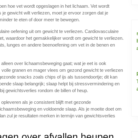
jpen hoe vet wordt opgeslagen in het lichaam. Vet wordt
 je gewicht wilt verliezen, moet je ervoor zorgen dat je
 minder te eten of door meer te bewegen.
aire oefening uit om gewicht te verliezen. Cardiovasculaire
vet, waardoor het gemakkelijker wordt om gewicht te verliezen.
ts, lunges en andere beenoefening om vet in de benen en
 alleen over lichaamsbeweging gaat; wat je eet is ook
t, volle granen en mager vlees om gezond gewicht te verliezen
zonde snacks zoals chips of ijs als tussendoortje; dit kan
oende slaap belangrijk; slaap helpt bij stressvermindering en
ij gewichtsverlies rondom de billen of heup.
opleveren als je consistent blijft met gezonde
 lichaamsbeweging en voldoende slaap. Als je moeite doet om
an zul je resultaten merken in termijn van gewichtsverlies
agen over afvallen heupen