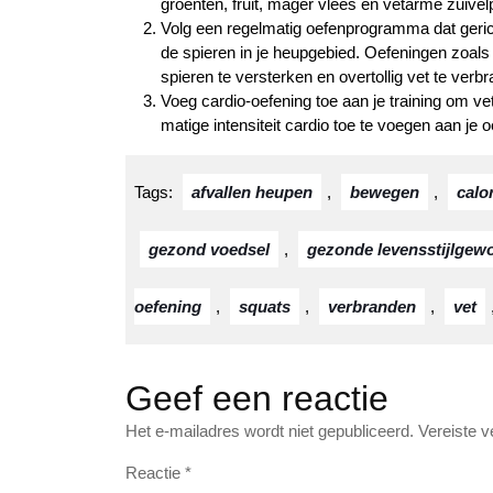
groenten, fruit, mager vlees en vetarme zuivel
Volg een regelmatig oefenprogramma dat gerich
de spieren in je heupgebied. Oefeningen zoals s
spieren te versterken en overtollig vet te verb
Voeg cardio-oefening toe aan je training om v
matige intensiteit cardio toe te voegen aan je
Tags:
afvallen heupen
,
bewegen
,
calo
gezond voedsel
,
gezonde levensstijlgew
oefening
,
squats
,
verbranden
,
vet
Geef een reactie
Het e-mailadres wordt niet gepubliceerd.
Vereiste 
Reactie
*