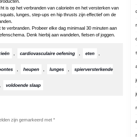
producten.
t is op het verbranden van calorieën en het versterken van
quats, lunges, step-ups en hip thrusts zijn effectief om de
randen.
et te verbranden. Probeer elke dag minimaal 30 minuten aan
 oefenschema. Denk hierbij aan wandelen, fietsen of joggen.
rieën
,
cardiovasculaire oefening
,
eten
,
oontes
,
heupen
,
lunges
,
spierversterkende
,
voldoende slaap
velden zijn gemarkeerd met
*