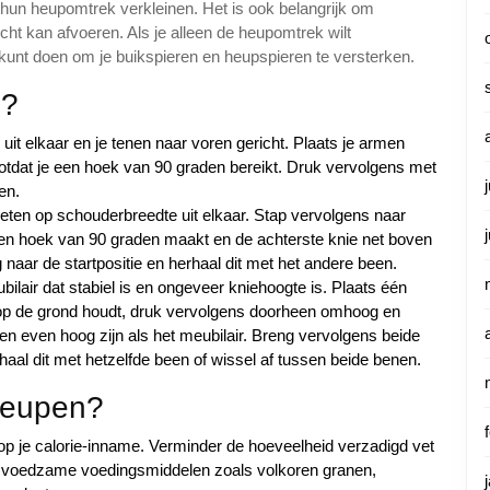
un heupomtrek verkleinen. Het is ook belangrijk om
cht kan afvoeren. Als je alleen de heupomtrek wilt
 kunt doen om je buikspieren en heupspieren te versterken.
n?
it elkaar en je tenen naar voren gericht. Plaats je armen
totdat je een hoek van 90 graden bereikt. Druk vervolgens met
en.
oeten op schouderbreedte uit elkaar. Stap vervolgens naar
en hoek van 90 graden maakt en de achterste knie net boven
aar de startpositie en herhaal dit met het andere been.
lair dat stabiel is en ongeveer kniehoogte is. Plaats één
et op de grond houdt, druk vervolgens doorheen omhoog en
n even hoog zijn als het meubilair. Breng vervolgens beide
aal dit met hetzelfde been of wissel af tussen beide benen.
 heupen?
p je calorie-inname. Verminder de hoeveelheid verzadigd vet
ke, voedzame voedingsmiddelen zoals volkoren granen,