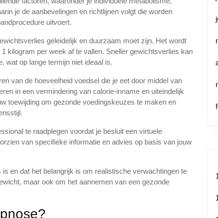
llende factoren, waaronder je individuele metabolisme,
n je de aanbevelingen en richtlijnen volgt die worden
bandprocedure uitvoert.
ewichtsverlies geleidelijk en duurzaam moet zijn. Het wordt
 kilogram per week af te vallen. Sneller gewichtsverlies kan
 wat op lange termijn niet ideaal is.
en van de hoeveelheid voedsel die je eet door middel van
eren in een vermindering van calorie-inname en uiteindelijk
jouw toewijding om gezonde voedingskeuzes te maken en
nsstijl.
sional te raadplegen voordat je besluit een virtuele
rzien van specifieke informatie en advies op basis van jouw
is en dat het belangrijk is om realistische verwachtingen te
n gewicht, maar ook om het aannemen van een gezonde
hypnose?