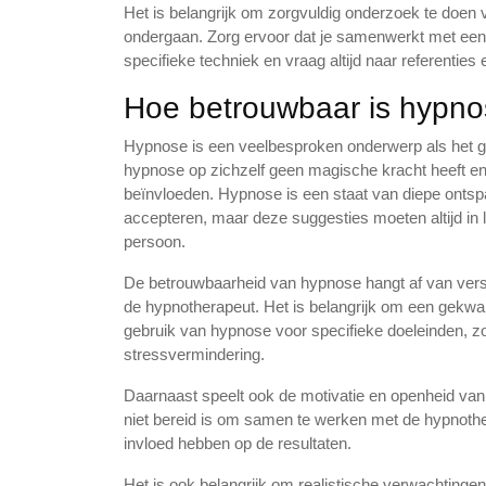
Het is belangrijk om zorgvuldig onderzoek te doen 
ondergaan. Zorg ervoor dat je samenwerkt met een 
specifieke techniek en vraag altijd naar referenties
Hoe betrouwbaar is hypn
Hypnose is een veelbesproken onderwerp als het ga
hypnose op zichzelf geen magische kracht heeft en n
beïnvloeden. Hypnose is een staat van diepe onts
accepteren, maar deze suggesties moeten altijd in l
persoon.
De betrouwbaarheid van hypnose hangt af van versc
de hypnotherapeut. Het is belangrijk om een gekwalif
gebruik van hypnose voor specifieke doeleinden, zo
stressvermindering.
Daarnaast speelt ook de motivatie en openheid van
niet bereid is om samen te werken met de hypnother
invloed hebben op de resultaten.
Het is ook belangrijk om realistische verwachtinge