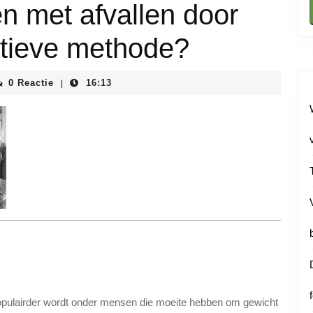
en met afvallen door
ctieve methode?
iainstituutnl
0 Reactie
16:13
|
opulairder wordt onder mensen die moeite hebben om gewicht