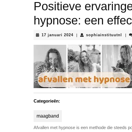
Positieve ervaring
hypnose: een effe
17
soph
17 januari 2024
sophiainstituutnl
|
|
januari
2024
Categorieën:
maagband
Afvallen met hypnose is een methode die steeds p