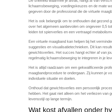
De snelheid waarmee je afvalt, hangt af van verschi
lichaamsbeweging, voedingskeuzes en de mate waari
gegeven door de professional die de virtuele maag
Het is ook belangrijk om te onthouden dat gezond g
over het algemeen aanbevolen om ongeveer 0,5 tot 1
leiden tot spierverlies en een vertraagd metabolisme,
Een virtuele maagband kan helpen bij het verminder
suggesties en visualisatietechnieken. Dit kan result
gewichtsverlies. Het succes hangt echter af van 
regelmatig lichaamsbeweging te integreren in je leve
Het is altijd raadzaam om een gekwalificeerde profes
maagbandprocedure te ondergaan. Zij kunnen je voo
individuele situatie en doelen.
Onthoud dat gewichtsverlies een persoonlijk proces 
hebben. Het gaat niet alleen om het verliezen va
levensstijl op lange termijn.
Wat kost afvallen onder 