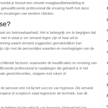
voordat je besluit een virtuele maagbandbehandeling te
gekwalificeerde professional die ervaring heeft met deze
 en ervaringen van eerdere cliënten.
ose?
at om betrouwbaarheid. Het is belangrijk om te begrijpen dat
iet in staat is om iemand tegen zijn of haar wil te
panning waarin iemand suggesties gemakkelijker kan
ijn zijn met de persoonlijke waarden en overtuigingen van de
hillende factoren, waaronder de kwalificaties en ervaring van
iceerde professional te raadplegen die getraind is in het
als gewichtsverlies, stoppen met roken of
 de persoon een rol bij het succes van hypnose. Als iemand
apeut of sceptisch staat tegenover de techniek, kan dit
n te hebben bij het gebruik van hypnose. Hoewel het kan