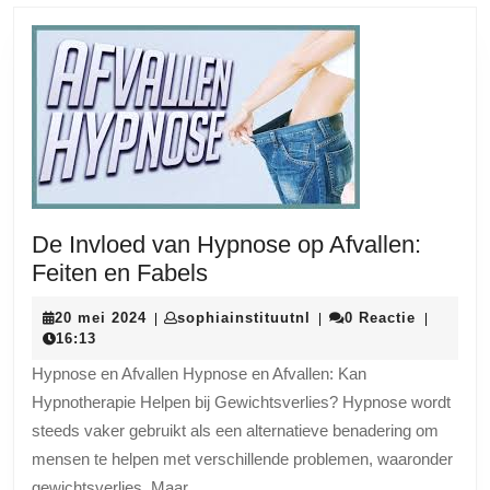
De Invloed van Hypnose op Afvallen:
De
Feiten en Fabels
Invloed
20
sophiainstituutnl
20 mei 2024
sophiainstituutnl
0 Reactie
|
|
|
van
mei
16:13
Hypnose
2024
Hypnose en Afvallen Hypnose en Afvallen: Kan
op
Hypnotherapie Helpen bij Gewichtsverlies? Hypnose wordt
Afvallen:
steeds vaker gebruikt als een alternatieve benadering om
Feiten
mensen te helpen met verschillende problemen, waaronder
en
gewichtsverlies. Maar