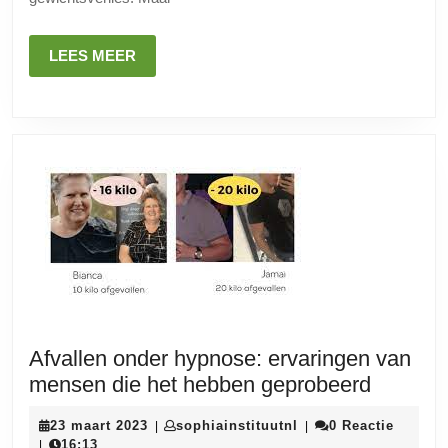
Fabels
LEES
LEES MEER
MEER
Afvallen onder hypnose: ervaringen van
Afvallen
mensen die het hebben geprobeerd
onder
23
sophiainstituutnl
23 maart 2023
sophiainstituutnl
0 Reactie
|
|
hypnose
maart
16:13
|