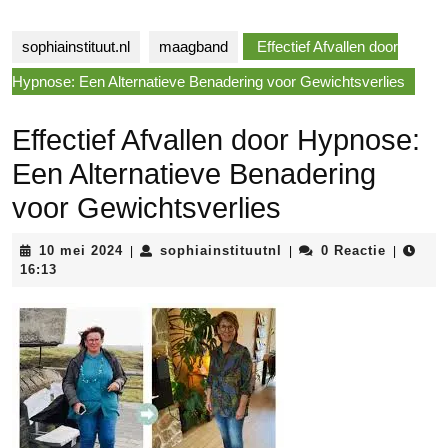
sophiainstituut.nl
maagband
Effectief Afvallen door
Hypnose: Een Alternatieve Benadering voor Gewichtsverlies
Effectief Afvallen door Hypnose:
Een Alternatieve Benadering
voor Gewichtsverlies
10
sophiainstituutnl
10 mei 2024
sophiainstituutnl
0 Reactie
|
|
|
mei
16:13
2024