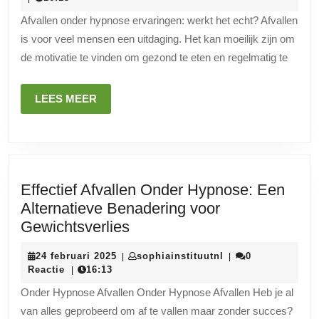
ervarin
2023
Afvallen onder hypnose ervaringen: werkt het echt? Afvallen
van
is voor veel mensen een uitdaging. Het kan moeilijk zijn om
mensen
de motivatie te vinden om gezond te eten en regelmatig te
die
het
LEES
LEES MEER
hebben
MEER
geprobe
Effectief Afvallen Onder Hypnose: Een
Alternatieve Benadering voor
Effectief
Gewichtsverlies
Afvallen
24
sophiainstituutnl
24 februari 2025
sophiainstituutnl
0
|
|
Onder
februari
Reactie
16:13
|
Hypnose:
2025
Onder Hypnose Afvallen Onder Hypnose Afvallen Heb je al
Een
van alles geprobeerd om af te vallen maar zonder succes?
Alternatieve