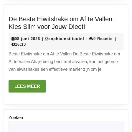
De Beste Eiwitshake om Af te Vallen:
De
Kies Slim voor Jouw Dieet!
Beste
08
sophiainstituutnl
08 juni 2026
sophiainstituutnl
0 Reactie
|
|
|
Eiwitshake
juni
16:13
om
2026
Beste Eiwitshake om Af te Vallen De Beste Eiwitshake om
Af
Af te Vallen Als je bezig bent met afvallen, kan het gebruik
te
van eiwitshakes een effectieve manier zijn om je
Vallen:
Kies
LEES
LEES MEER
Slim
MEER
voor
Jouw
Dieet!
Zoeken