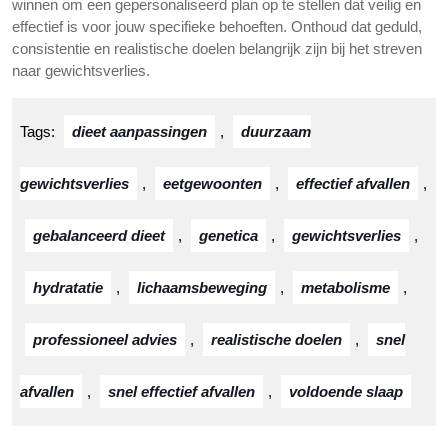
winnen om een gepersonaliseerd plan op te stellen dat veilig en
effectief is voor jouw specifieke behoeften. Onthoud dat geduld,
consistentie en realistische doelen belangrijk zijn bij het streven
naar gewichtsverlies.
Tags:
dieet aanpassingen
,
duurzaam
gewichtsverlies
,
eetgewoonten
,
effectief afvallen
,
gebalanceerd dieet
,
genetica
,
gewichtsverlies
,
hydratatie
,
lichaamsbeweging
,
metabolisme
,
professioneel advies
,
realistische doelen
,
snel
afvallen
,
snel effectief afvallen
,
voldoende slaap