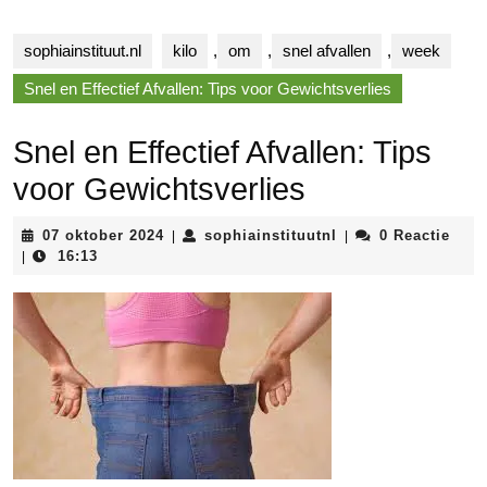
sophiainstituut.nl
kilo
,
om
,
snel afvallen
,
week
Snel en Effectief Afvallen: Tips voor Gewichtsverlies
Snel en Effectief Afvallen: Tips
voor Gewichtsverlies
07
sophiainstituutnl
07 oktober 2024
sophiainstituutnl
0 Reactie
|
|
oktober
16:13
|
2024