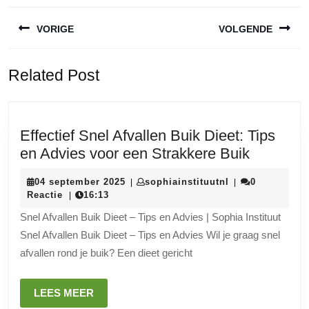
Berichtnavigatie
VORIGE
VOLGENDE
Vorige
Volgende
Related Post
bericht:
bericht:
Effectief Snel Afvallen Buik Dieet: Tips
Effectief
en Advies voor een Strakkere Buik
Snel
04
sophiainstituutn
04 september 2025
sophiainstituutnl
0
|
|
Afvallen
september
Reactie
16:13
|
Buik
2025
Snel Afvallen Buik Dieet – Tips en Advies | Sophia Instituut
Dieet:
Snel Afvallen Buik Dieet – Tips en Advies Wil je graag snel
Tips
afvallen rond je buik? Een dieet gericht
en
Advies
LEES
LEES MEER
voor
MEER