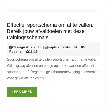
een
Strakker
Buik
Effectief sportschema om af te vallen:
Bereik jouw afvaldoelen met deze
Effectief
trainingsschema’s
sportschema
28
sophiainstituutnl
28 augustus 2025
sophiainstituutnl
0
|
|
om
augustus
Reactie
16:13
|
af
2025
Sportschema om af te vallen Sportschema om af te vallen
te
Wil je graag afvallen en ben je op zoek naar een effectief
vallen:
sportschema? Regelmatige lichaamsbeweging is essentieel
Bereik
voor gewichtsverlies en
jouw
afvaldoelen
LEES
LEES MEER
met
MEER
deze
trainingsschema’s