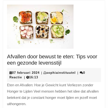
Afvallen door bewust te eten: Tips voor
Afvallen
een gezonde levensstijl
door
07
sophiainstituutnl
07 februari 2024
sophiainstituutnl
0
|
|
bewust
februari
Reactie
16:13
|
te
2024
Eten en Afvallen: Hoe je Gewicht kunt Verliezen zonder
eten:
Honger te Lijden Veel mensen hebben het idee dat afvallen
Tips
betekent dat je constant honger moet lijden en jezelf moet
voor
uithongeren.
een