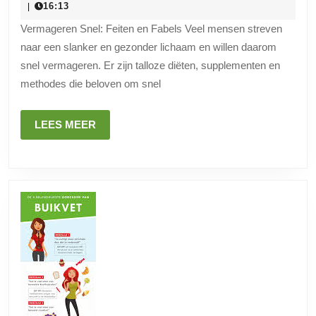
januari
16:13
|
Vermageren:
2024
Vermageren Snel: Feiten en Fabels Veel mensen streven
Feiten
naar een slanker en gezonder lichaam en willen daarom
en
snel vermageren. Er zijn talloze diëten, supplementen en
Tips
methodes die beloven om snel
LEES
LEES MEER
MEER