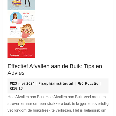
Effectief Afvallen aan de Buik: Tips en
Effectief
Advies
Afvallen
23
sophiainstituutnl
23 mei 2024
sophiainstituutnl
0 Reactie
|
|
|
aan
mei
16:13
de
2024
Hoe Afvallen aan Buik Hoe Afvallen aan Buik Veel mensen
Buik:
streven ernaar om een strakkere buik te krijgen en overtollig
Tips
vet rondom de buikstreek te verliezen. Het is belangrijk om
en