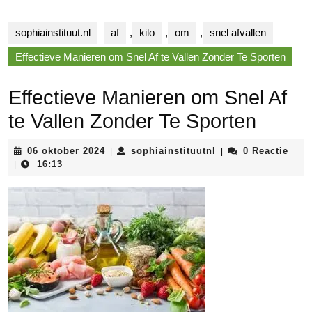
sophiainstituut.nl
af
,
kilo
,
om
,
snel afvallen
Effectieve Manieren om Snel Af te Vallen Zonder Te Sporten
Effectieve Manieren om Snel Af
te Vallen Zonder Te Sporten
06
sophiainstituutnl
06 oktober 2024
sophiainstituutnl
0 Reactie
|
|
oktober
16:13
|
2024