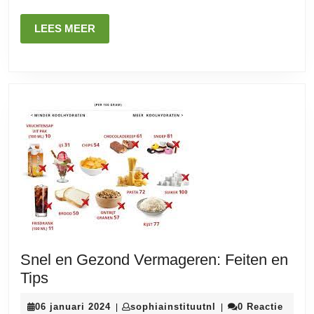
gezonde
LEES
LEES MEER
levensstijl
MEER
Snel en Gezond Vermageren: Feiten en
Snel
Tips
en
06
sophiainstituutnl
06 januari 2024
sophiainstituutnl
0 Reactie
|
|
Gezond