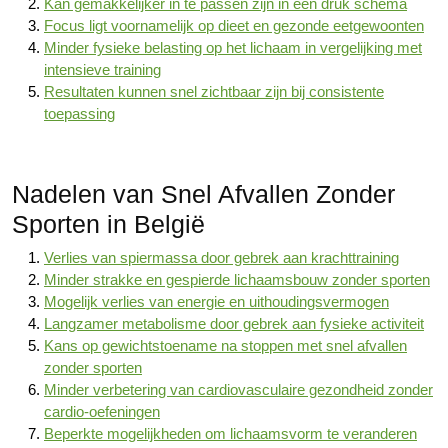
Kan gemakkelijker in te passen zijn in een druk schema
Focus ligt voornamelijk op dieet en gezonde eetgewoonten
Minder fysieke belasting op het lichaam in vergelijking met
intensieve training
Resultaten kunnen snel zichtbaar zijn bij consistente
toepassing
Nadelen van Snel Afvallen Zonder
Sporten in België
Verlies van spiermassa door gebrek aan krachttraining
Minder strakke en gespierde lichaamsbouw zonder sporten
Mogelijk verlies van energie en uithoudingsvermogen
Langzamer metabolisme door gebrek aan fysieke activiteit
Kans op gewichtstoename na stoppen met snel afvallen
zonder sporten
Minder verbetering van cardiovasculaire gezondheid zonder
cardio-oefeningen
Beperkte mogelijkheden om lichaamsvorm te veranderen