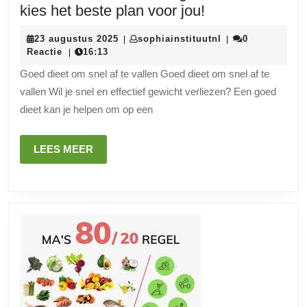
Effectief
kies het beste plan voor jou!
dieet
23
sophiainstituutnl
23 augustus 2025
sophiainstituutnl
0
|
|
voor
augustus
Reactie
16:13
|
snel
2025
Goed dieet om snel af te vallen Goed dieet om snel af te
gewichtsverlies
vallen Wil je snel en effectief gewicht verliezen? Een goed
kies
dieet kan je helpen om op een
het
beste
LEES
LEES MEER
plan
MEER
voor
jou!