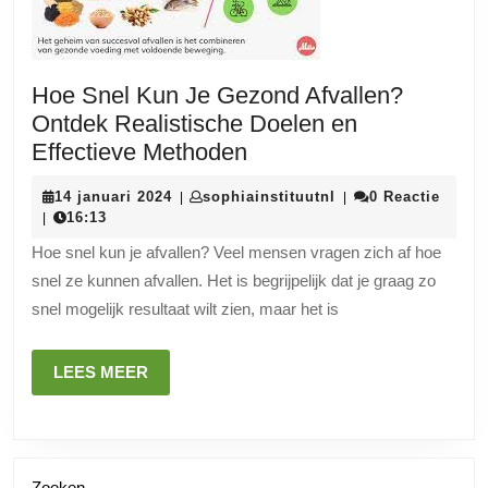
Hoe Snel Kun Je Gezond Afvallen?
Ontdek Realistische Doelen en
Hoe
Effectieve Methoden
Snel
14
sophiainstituutnl
14 januari 2024
sophiainstituutnl
0 Reactie
|
|
Kun
januari
16:13
|
Je
2024
Hoe snel kun je afvallen? Veel mensen vragen zich af hoe
Gezond
snel ze kunnen afvallen. Het is begrijpelijk dat je graag zo
Afvallen?
snel mogelijk resultaat wilt zien, maar het is
Ontdek
Realistische
LEES
LEES MEER
Doelen
MEER
en
Effectieve
Methoden
Zoeken