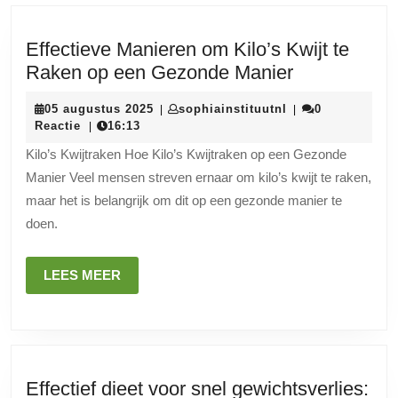
Effectieve Manieren om Kilo’s Kwijt te
Effectieve
Raken op een Gezonde Manier
Manieren
05
sophiainstituutnl
05 augustus 2025
sophiainstituutnl
0
|
|
om
augustus
Reactie
16:13
|
Kilo’s
2025
Kilo’s Kwijtraken Hoe Kilo’s Kwijtraken op een Gezonde
Kwijt
Manier Veel mensen streven ernaar om kilo’s kwijt te raken,
te
maar het is belangrijk om dit op een gezonde manier te
Raken
doen.
op
een
LEES
LEES MEER
Gezonde
MEER
Manier
Effectief dieet voor snel gewichtsverlies: