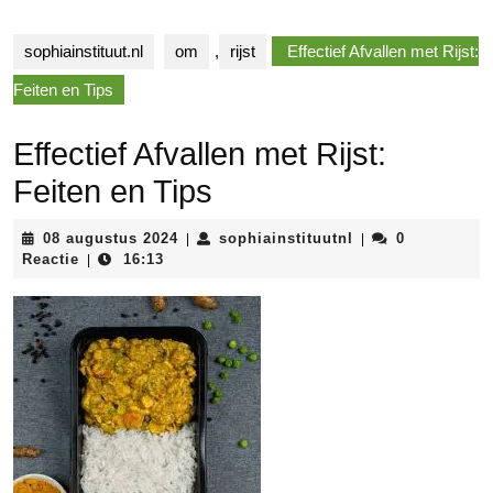
sophiainstituut.nl
om
,
rijst
Effectief Afvallen met Rijst:
Feiten en Tips
Effectief Afvallen met Rijst:
Feiten en Tips
08
sophiainstituutnl
08 augustus 2024
sophiainstituutnl
0
|
|
augustus
Reactie
16:13
|
2024