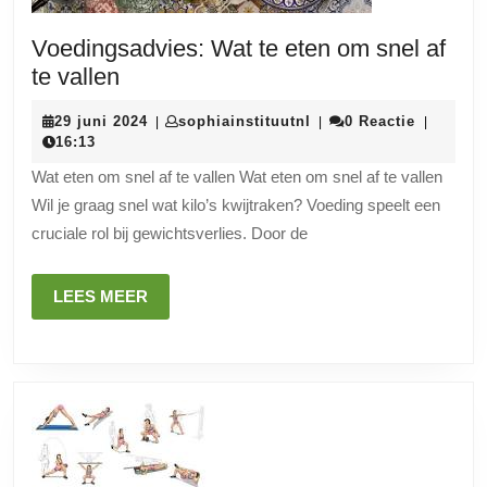
Voedingsadvies: Wat te eten om snel af
Voedingsadvies:
te vallen
Wat
29
sophiainstituutnl
29 juni 2024
sophiainstituutnl
0 Reactie
|
|
|
te
juni
16:13
eten
2024
Wat eten om snel af te vallen Wat eten om snel af te vallen
om
Wil je graag snel wat kilo’s kwijtraken? Voeding speelt een
snel
cruciale rol bij gewichtsverlies. Door de
af
te
LEES
LEES MEER
vallen
MEER