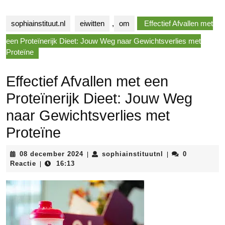
sophiainstituut.nl
eiwitten
,
om
Effectief Afvallen met
een Proteïnerijk Dieet: Jouw Weg naar Gewichtsverlies met
Proteïne
Effectief Afvallen met een
Proteïnerijk Dieet: Jouw Weg
naar Gewichtsverlies met
Proteïne
08
sophiainstituutnl
08 december 2024
sophiainstituutnl
0
|
|
december
Reactie
16:13
|
2024