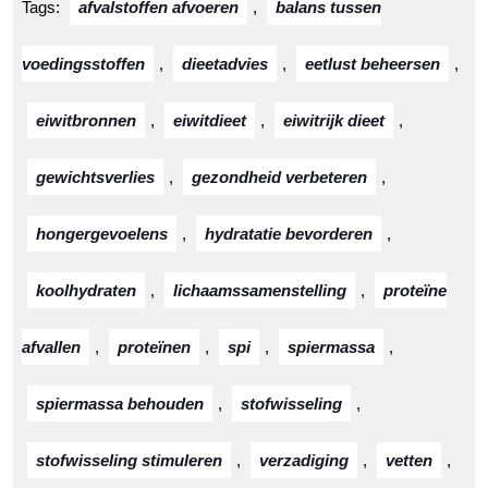
Tags:
afvalstoffen afvoeren
,
balans tussen
voedingsstoffen
,
dieetadvies
,
eetlust beheersen
,
eiwitbronnen
,
eiwitdieet
,
eiwitrijk dieet
,
gewichtsverlies
,
gezondheid verbeteren
,
hongergevoelens
,
hydratatie bevorderen
,
koolhydraten
,
lichaamssamenstelling
,
proteïne
afvallen
,
proteïnen
,
spi
,
spiermassa
,
spiermassa behouden
,
stofwisseling
,
stofwisseling stimuleren
,
verzadiging
,
vetten
,