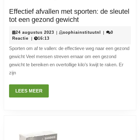
Effectief afvallen met sporten: de sleutel
Effectief
tot een gezond gewicht
afvallen
24
sophiainstituutnl
24 augustus 2023
sophiainstituutnl
0
|
|
met
augustus
Reactie
16:13
|
sporten:
2023
Sporten om af te vallen: de effectieve weg naar een gezond
de
gewicht Veel mensen streven ernaar om een gezond
sleutel
gewicht te bereiken en overtollige kilo’s kwijt te raken. Er
tot
zijn
een
gezond
LEES
LEES MEER
gewicht
MEER