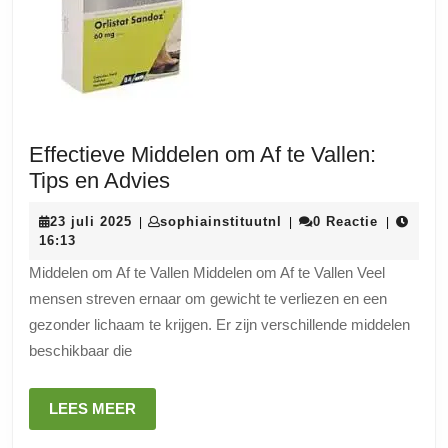
Effectieve Middelen om Af te Vallen:
Effectieve
Tips en Advies
Middelen
23
sophiainstituutnl
23 juli 2025
sophiainstituutnl
0 Reactie
|
|
|
om
juli
16:13
Af
2025
Middelen om Af te Vallen Middelen om Af te Vallen Veel
te
mensen streven ernaar om gewicht te verliezen en een
Vallen:
gezonder lichaam te krijgen. Er zijn verschillende middelen
Tips
beschikbaar die
en
Advies
LEES
LEES MEER
MEER