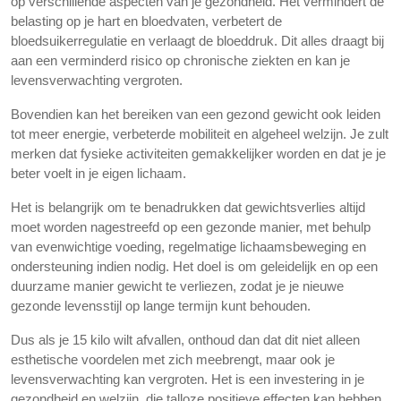
op verschillende aspecten van je gezondheid. Het vermindert de
belasting op je hart en bloedvaten, verbetert de
bloedsuikerregulatie en verlaagt de bloeddruk. Dit alles draagt bij
aan een verminderd risico op chronische ziekten en kan je
levensverwachting vergroten.
Bovendien kan het bereiken van een gezond gewicht ook leiden
tot meer energie, verbeterde mobiliteit en algeheel welzijn. Je zult
merken dat fysieke activiteiten gemakkelijker worden en dat je je
beter voelt in je eigen lichaam.
Het is belangrijk om te benadrukken dat gewichtsverlies altijd
moet worden nagestreefd op een gezonde manier, met behulp
van evenwichtige voeding, regelmatige lichaamsbeweging en
ondersteuning indien nodig. Het doel is om geleidelijk en op een
duurzame manier gewicht te verliezen, zodat je je nieuwe
gezonde levensstijl op lange termijn kunt behouden.
Dus als je 15 kilo wilt afvallen, onthoud dan dat dit niet alleen
esthetische voordelen met zich meebrengt, maar ook je
levensverwachting kan vergroten. Het is een investering in je
gezondheid en welzijn, die talloze positieve effecten kan hebben