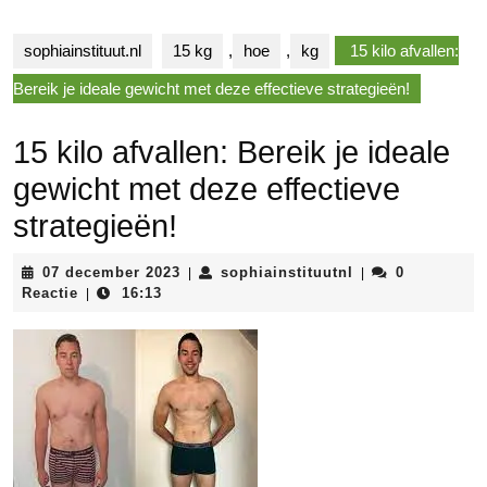
sophiainstituut.nl
15 kg
,
hoe
,
kg
15 kilo afvallen:
Bereik je ideale gewicht met deze effectieve strategieën!
15 kilo afvallen: Bereik je ideale
gewicht met deze effectieve
strategieën!
07
sophiainstituutnl
07 december 2023
sophiainstituutnl
0
|
|
december
Reactie
16:13
|
2023