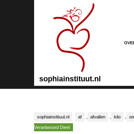
Naar
de
inhoud
gaan
Naar
de
inhoud
OVE
gaan
sophiainstituut.nl
sophiainstituut.nl
af
,
afvallen
,
kilo
,
o
Verantwoord Dieet