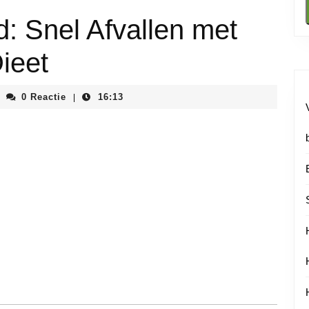
d: Snel Afvallen met
ieet
phiainstituutnl
0 Reactie
16:13
|