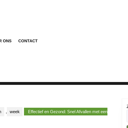
R ONS
CONTACT
m
,
week
Effectief en Gezond: Snel Afvallen met een