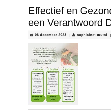
Effectief en Gezon
een Verantwoord D
08
so
08 december 2023
sophiainstituutnl
|
|
december
2023