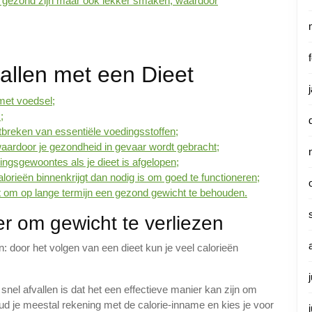
e gezond zijn maar ook lekker smaken, waardoor
allen met een Dieet
met voedsel;
;
tbreken van essentiële voedingsstoffen;
 waardoor je gezondheid in gevaar wordt gebracht;
ingsgewoontes als je dieet is afgelopen;
alorieën binnenkrijgt dan nodig is om goed te functioneren;
iest om op lange termijn een gezond gewicht te behouden.
er om gewicht te verliezen
n: door het volgen van een dieet kun je veel calorieën
nel afvallen is dat het een effectieve manier kan zijn om
oud je meestal rekening met de calorie-inname en kies je voor