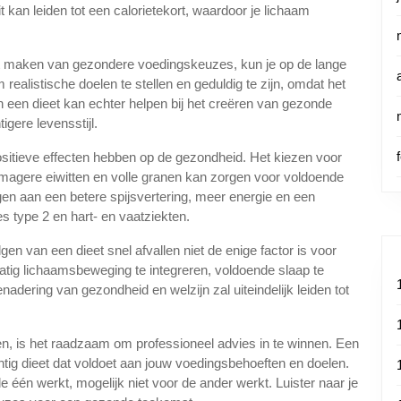
 kan leiden tot een calorietekort, waardoor je lichaam
t maken van gezondere voedingskeuzes, kun je op de lange
 realistische doelen te stellen en geduldig te zijn, omdat het
n een dieet kan echter helpen bij het creëren van gezonde
gere levensstijl.
sitieve effecten hebben op de gezondheid. Het kiezen voor
magere eiwitten en volle granen kan zorgen voor voldoende
agen aan een betere spijsvertering, meer energie en een
s type 2 en hart- en vaatziekten.
gen van een dieet snel afvallen niet de enige factor is voor
atig lichaamsbeweging te integreren, voldoende slaap te
nadering van gezondheid en welzijn zal uiteindelijk leiden tot
gen, is het raadzaam om professioneel advies in te winnen. Een
chtig dieet dat voldoet aan jouw voedingsbehoeften en doelen.
de één werkt, mogelijk niet voor de ander werkt. Luister naar je