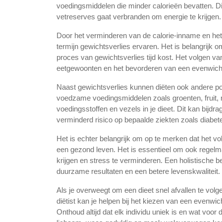
voedingsmiddelen die minder calorieën bevatten. Dit
vetreserves gaat verbranden om energie te krijgen.
Door het verminderen van de calorie-inname en he
termijn gewichtsverlies ervaren. Het is belangrijk om
proces van gewichtsverlies tijd kost. Het volgen va
eetgewoonten en het bevorderen van een evenwichti
Naast gewichtsverlies kunnen diëten ook andere po
voedzame voedingsmiddelen zoals groenten, fruit, 
voedingsstoffen en vezels in je dieet. Dit kan bijdr
verminderd risico op bepaalde ziekten zoals diabete
Het is echter belangrijk om op te merken dat het vol
een gezond leven. Het is essentieel om ook regelm
krijgen en stress te verminderen. Een holistische be
duurzame resultaten en een betere levenskwaliteit.
Als je overweegt om een dieet snel afvallen te vol
diëtist kan je helpen bij het kiezen van een evenwi
Onthoud altijd dat elk individu uniek is en wat voor 