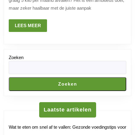
graag 5 kilo per maand afvallen? Het is een ambitieus doel,
Kilo
maar zeker haalbaar met de juiste aanpak
Per
Maand
LEES
LEES MEER
Afvallen?
MEER
Zoeken
Zoeken
Laatste artikelen
Wat te eten om snel af te vallen: Gezonde voedingstips voor