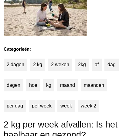
Categorieën:
2 dagen
2 kg
2 weken
2kg
af
dag
dagen
hoe
kg
maand
maanden
per dag
per week
week
week 2
2 kg per week afvallen: Is het
haalbaar en gezond?