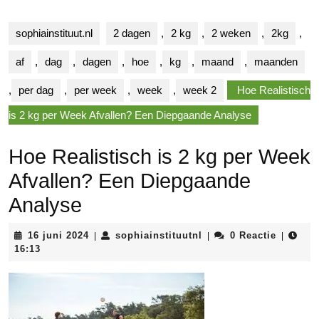
sophiainstituut.nl
2 dagen
,
2 kg
,
2 weken
,
2kg
,
af
,
dag
,
dagen
,
hoe
,
kg
,
maand
,
maanden
,
per dag
,
per week
,
week
,
week 2
Hoe Realistisch
is 2 kg per Week Afvallen? Een Diepgaande Analyse
Hoe Realistisch is 2 kg per Week
Afvallen? Een Diepgaande
Analyse
16
sophiainstituutnl
16 juni 2024
sophiainstituutnl
0 Reactie
|
|
|
juni
16:13
2024