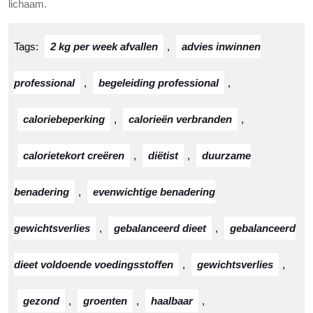
lichaam.
Tags:
2 kg per week afvallen
,
advies inwinnen
professional
,
begeleiding professional
,
caloriebeperking
,
calorieën verbranden
,
calorietekort creëren
,
diëtist
,
duurzame
benadering
,
evenwichtige benadering
gewichtsverlies
,
gebalanceerd dieet
,
gebalanceerd
dieet voldoende voedingsstoffen
,
gewichtsverlies
,
gezond
,
groenten
,
haalbaar
,