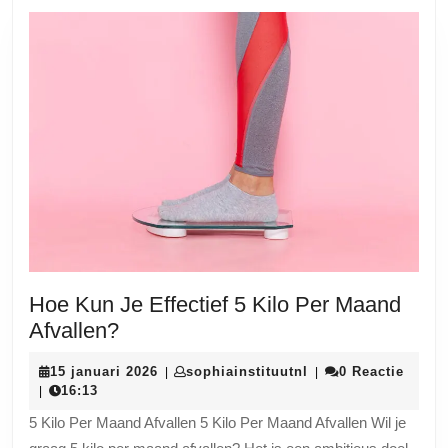
Hoe Kun Je Effectief 5 Kilo Per Maand
Hoe
Afvallen?
Kun
15
sophiainstituutnl
15 januari 2026
sophiainstituutnl
0 Reactie
|
|
Je
januari
16:13
|
Effectief
2026
5 Kilo Per Maand Afvallen 5 Kilo Per Maand Afvallen Wil je
5