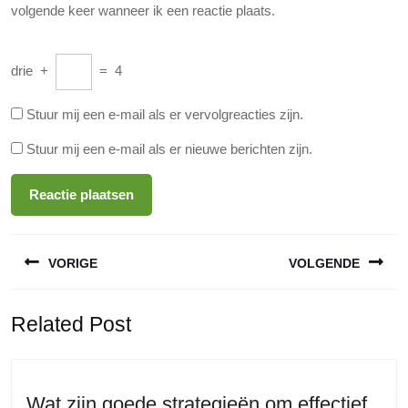
volgende keer wanneer ik een reactie plaats.
drie
+
=
4
Stuur mij een e-mail als er vervolgreacties zijn.
Stuur mij een e-mail als er nieuwe berichten zijn.
Berichtnavigatie
VORIGE
VOLGENDE
Vorige
Volgende
Related Post
bericht:
bericht:
Wat zijn goede strategieën om effectief