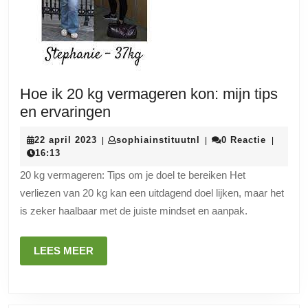
Hoe ik 20 kg vermageren kon: mijn tips
Hoe
en ervaringen
ik
22
sophiainstituutnl
22 april 2023
sophiainstituutnl
0 Reactie
|
|
|
20
april
16:13
kg
2023
20 kg vermageren: Tips om je doel te bereiken Het
vermageren
verliezen van 20 kg kan een uitdagend doel lijken, maar het
kon:
is zeker haalbaar met de juiste mindset en aanpak.
mijn
tips
LEES
LEES MEER
en
MEER
ervaringen