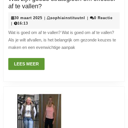
Wat
af te vallen?
zijn
30
sophiainstituutnl
30 maart 2025
sophiainstituutnl
0 Reactie
|
|
goede
maart
16:13
|
strategieën
2025
Wat is goed om af te vallen? Wat is goed om af te vallen?
om
Als je wilt afvallen, is het belangrijk om gezonde keuzes te
effectief
maken en een evenwichtige aanpak
af
te
LEES
LEES MEER
vallen?
MEER