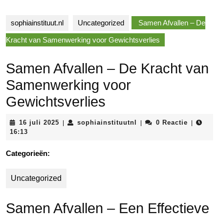
sophiainstituut.nl
Uncategorized
Samen Afvallen – De
Kracht van Samenwerking voor Gewichtsverlies
Samen Afvallen – De Kracht van
Samenwerking voor
Gewichtsverlies
16
sophiainstituutnl
16 juli 2025
sophiainstituutnl
0 Reactie
|
|
|
juli
16:13
2025
Categorieën:
Uncategorized
Samen Afvallen – Een Effectieve