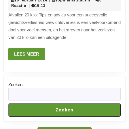
16 februari 2024
sophiainstituutnl
0
|
|
afvallen:
februari
Reactie
16:13
|
20
2024
Afvallen 20 kilo: Tips en advies voor een succesvolle
kilo
gewichtsverliesreis Gewichtsverlies is een veelvoorkomend
lichter
doel voor veel mensen, en het streven naar het verliezen
worden
van 20 kilo kan een uitdagende
met
deze
LEES
LEES MEER
tips!
MEER
Zoeken
Zoeken