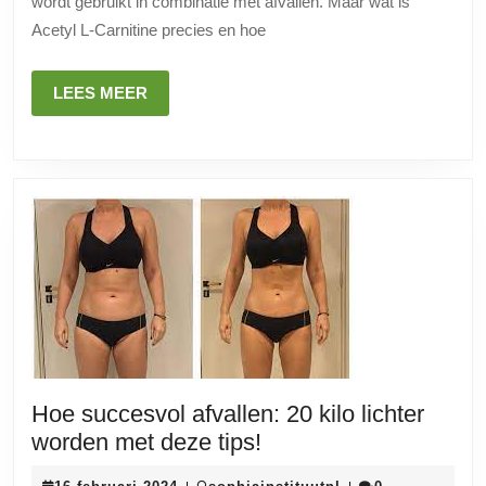
wordt gebruikt in combinatie met afvallen. Maar wat is
bij
Acetyl L-Carnitine precies en hoe
Gewichtsverlie
Effectieve
LEES
LEES MEER
Ondersteuning
MEER
voor
Afvallen
Hoe succesvol afvallen: 20 kilo lichter
Hoe
worden met deze tips!
succesvol
16
sophiainstituutnl