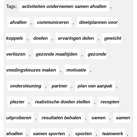
Tags:
activiteiten ondernemen samen afvallen
,
afvallen
,
communiceren
,
dieetplannen voor
koppels
,
doelen
,
ervaringen delen
,
gewicht
verliezen
,
gezonde maaltijden
,
gezonde
voedingskeuzes maken
,
motivatie
,
ondersteuning
,
partner
,
plan van aanpak
,
plezier
,
realistische doelen stellen
,
recepten
uitproberen
,
resultaten behalen
,
samen
,
samen
afvallen
,
samen sporten
,
sporten
,
teamwerk
,