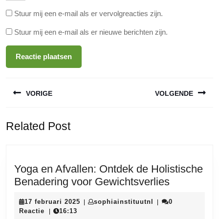
Stuur mij een e-mail als er vervolgreacties zijn.
Stuur mij een e-mail als er nieuwe berichten zijn.
Berichtnavigatie
VORIGE
VOLGENDE
Vorige
Volgende
Related Post
bericht:
bericht:
Yoga en Afvallen: Ontdek de Holistische
Yoga
Benadering voor Gewichtsverlies
en
17
sophiainstituutnl
17 februari 2025
sophiainstituutnl
0
|
|
Afvallen:
februari
Reactie
16:13
|