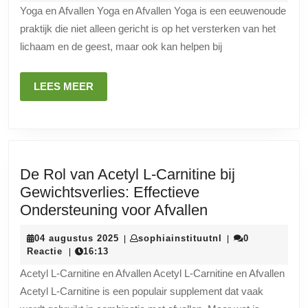
Ontdek
2025
Yoga en Afvallen Yoga en Afvallen Yoga is een eeuwenoude
de
praktijk die niet alleen gericht is op het versterken van het
Holistisch
lichaam en de geest, maar ook kan helpen bij
Benaderin
voor
LEES
LEES MEER
Gewichtsve
MEER
De Rol van Acetyl L-Carnitine bij
Gewichtsverlies: Effectieve
De
Ondersteuning voor Afvallen
Rol
04
sophiainstituutnl
04 augustus 2025
sophiainstituutnl
0
|
|
van
augustus
Reactie
16:13
|
Acetyl
2025
Acetyl L-Carnitine en Afvallen Acetyl L-Carnitine en Afvallen
L-
Acetyl L-Carnitine is een populair supplement dat vaak
Carnitine