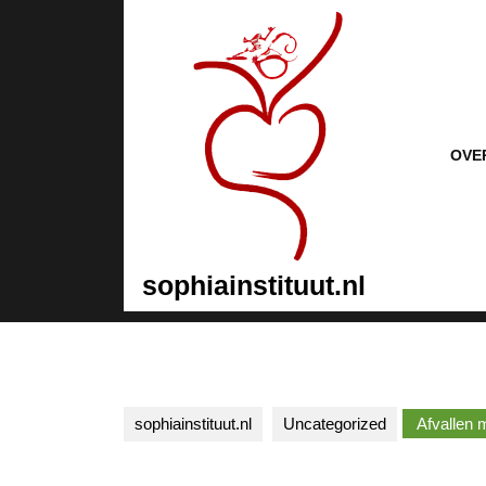
Naar
de
inhoud
gaan
Naar
de
inhoud
OVE
gaan
sophiainstituut.nl
sophiainstituut.nl
Uncategorized
Afvallen m