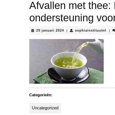
Afvallen met thee: 
ondersteuning voor
29
soph
29 januari 2024
sophiainstituutnl
|
|
januari
2024
Categorieën:
Uncategorized