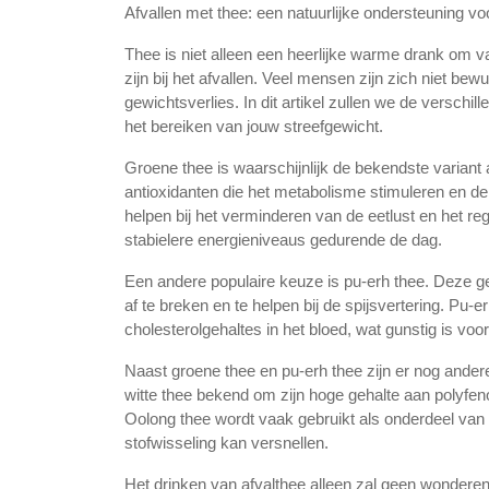
Afvallen met thee: een natuurlijke ondersteuning vo
Thee is niet alleen een heerlijke warme drank om 
zijn bij het afvallen. Veel mensen zijn zich niet be
gewichtsverlies. In dit artikel zullen we de verschi
het bereiken van jouw streefgewicht.
Groene thee is waarschijnlijk de bekendste variant 
antioxidanten die het metabolisme stimuleren en d
helpen bij het verminderen van de eetlust en het reg
stabielere energieniveaus gedurende de dag.
Een andere populaire keuze is pu-erh thee. Deze 
af te breken en te helpen bij de spijsvertering. Pu-
cholesterolgehaltes in het bloed, wat gunstig is voo
Naast groene thee en pu-erh thee zijn er nog ander
witte thee bekend om zijn hoge gehalte aan polyfeno
Oolong thee wordt vaak gebruikt als onderdeel van
stofwisseling kan versnellen.
Het drinken van afvalthee alleen zal geen wonderen