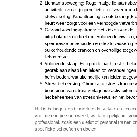
Lichaamsbeweging: Regelmatige lichaamsbewegi
activiteiten zoals joggen, fietsen of zwemmen 
stofwisseling. Krachttraining is ook belangrij
beurt weer zorgt voor een verhoogde vetverbran
Gezond voedingspatroon: Het kiezen van de jui
uitgebalanceerd dieet met voldoende eiwitten
spiermassa te behouden en de stofwisseling t
suikerhoudende dranken en overtollige toegev
lichaamsvet.
Voldoende slaap: Een goede nachtrust is bel
gebrek aan slaap kan leiden tot veranderingen
beïnvloeden, wat uiteindelijk kan leiden tot g
Stressbeheersing: Chronische stress kan de 
beoefenen van stressverlagende activiteiten z
het beheersen van stressniveaus en het bevo
Het is belangrijk op te merken dat vetverlies een in
voor de ene persoon werkt, werkt mogelijk niet voo
professional, zoals een diëtist of personal trainer, 
specifieke behoeften en doelen.