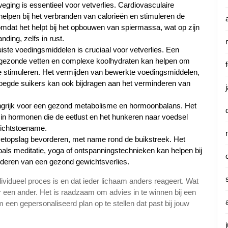
ng is essentieel voor vetverlies. Cardiovasculaire
helpen bij het verbranden van calorieën en stimuleren de
k omdat het helpt bij het opbouwen van spiermassa, wat op zijn
ding, zelfs in rust.
ste voedingsmiddelen is cruciaal voor vetverlies. Een
, gezonde vetten en complexe koolhydraten kan helpen om
e stimuleren. Het vermijden van bewerkte voedingsmiddelen,
oegde suikers kan ook bijdragen aan het verminderen van
angrijk voor een gezond metabolisme en hormoonbalans. Het
 in hormonen die de eetlust en het hunkeren naar voedsel
ewichtstoename.
vetopslag bevorderen, met name rond de buikstreek. Het
oals meditatie, yoga of ontspanningstechnieken kan helpen bij
rderen van een gezond gewichtsverlies.
dividueel proces is en dat ieder lichaam anders reageert. Wat
r een ander. Het is raadzaam om advies in te winnen bij een
om een gepersonaliseerd plan op te stellen dat past bij jouw