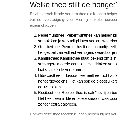
Welke thee stilt de honger
Er zijn verschillende soorten thee die kunnen help
van een verzadigd gevoel. Hier zijn enkele thees
eigenschappen:
Pepermuntthee: Pepermuntthee kan helpen bij
smaak kan je verzadigd laten voelen, waardoor
Gemberthee: Gember heeft een natuurlijk eetlu
het gevoel van volheid verhogen, waardoor je m
Kamillethee: Kamillethee staat bekend om zij
stressgerelateerde eetbuien. Het drinken van
laat snacken te voorkomen.
Hibiscusthee: Hibiscusthee heeft een licht zu
hongergevoelens. Het kan ook de bloedsuikersp
eetlustpieken.
Rooibosthee: Rooibosthee is cafeïnevrij en be
Het heeft een milde en zoete smaak, waardoor 
zonder extra calorieën.
Hoewel deze theesoorten kunnen helpen bij het ver