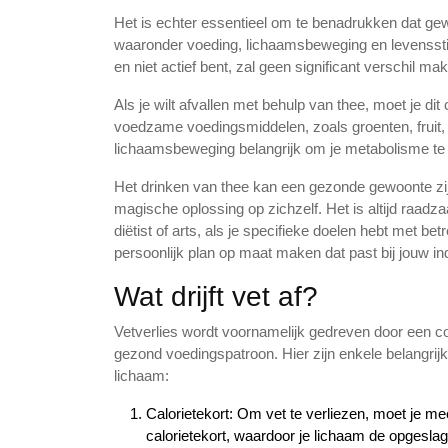
Het is echter essentieel om te benadrukken dat gewi
waaronder voeding, lichaamsbeweging en levensstijlk
en niet actief bent, zal geen significant verschil ma
Als je wilt afvallen met behulp van thee, moet je di
voedzame voedingsmiddelen, zoals groenten, fruit, 
lichaamsbeweging belangrijk om je metabolisme te 
Het drinken van thee kan een gezonde gewoonte zijn 
magische oplossing op zichzelf. Het is altijd raadz
diëtist of arts, als je specifieke doelen hebt met be
persoonlijk plan op maat maken dat past bij jouw i
Wat drijft vet af?
Vetverlies wordt voornamelijk gedreven door een c
gezond voedingspatroon. Hier zijn enkele belangrijk
lichaam:
Calorietekort: Om vet te verliezen, moet je m
calorietekort, waardoor je lichaam de opgeslag