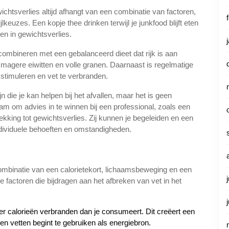
chtsverlies altijd afhangt van een combinatie van factoren,
euzes. Een kopje thee drinken terwijl je junkfood blijft eten
ken in gewichtsverlies.
t combineren met een gebalanceerd dieet dat rijk is aan
magere eiwitten en volle granen. Daarnaast is regelmatige
stimuleren en vet te verbranden.
die je kan helpen bij het afvallen, maar het is geen
aam om advies in te winnen bij een professional, zoals een
trekking tot gewichtsverlies. Zij kunnen je begeleiden en een
ndividuele behoeften en omstandigheden.
ombinatie van een calorietekort, lichaamsbeweging en een
e factoren die bijdragen aan het afbreken van vet in het
eer calorieën verbranden dan je consumeert. Dit creëert een
en vetten begint te gebruiken als energiebron.