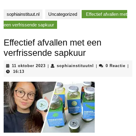
sophiainstituut.nl
Uncategorized
Effectief afvallen met
een verfrissende sapkuur
Effectief afvallen met een
verfrissende sapkuur
11
sophiainstituutnl
11 oktober 2023
sophiainstituutnl
0 Reactie
|
|
|
oktober
16:13
2023