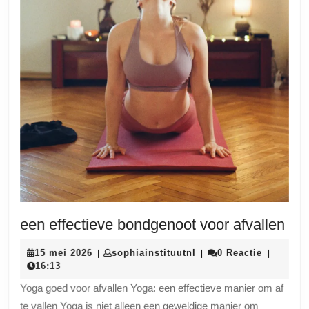
een
een effectieve bondgenoot voor afvallen
eff
15
sophiainstituutnl
15 mei 2026
sophiainstituutnl
0 Reactie
|
|
|
bon
mei
16:13
voo
2026
Yoga goed voor afvallen Yoga: een effectieve manier om af
afv
te vallen Yoga is niet alleen een geweldige manier om