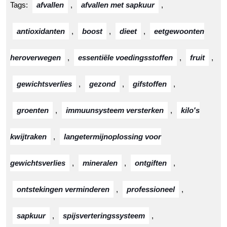
Tags:
afvallen
,
afvallen met sapkuur
,
antioxidanten
,
boost
,
dieet
,
eetgewoonten
heroverwegen
,
essentiële voedingsstoffen
,
fruit
,
gewichtsverlies
,
gezond
,
gifstoffen
,
groenten
,
immuunsysteem versterken
,
kilo's
kwijtraken
,
langetermijnoplossing voor
gewichtsverlies
,
mineralen
,
ontgiften
,
ontstekingen verminderen
,
professioneel
,
sapkuur
,
spijsverteringssysteem
,