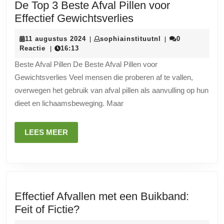
De Top 3 Beste Afval Pillen voor
De
Effectief Gewichtsverlies
Top
11
sophiainstituutnl
11 augustus 2024
sophiainstituutnl
0
|
|
3
augustus
Reactie
16:13
|
Beste
2024
Beste Afval Pillen De Beste Afval Pillen voor
Afval
Gewichtsverlies Veel mensen die proberen af te vallen,
Pillen
overwegen het gebruik van afval pillen als aanvulling op hun
voor
dieet en lichaamsbeweging. Maar
Effectief
Gewichtsverlies
LEES
LEES MEER
MEER
Effectief Afvallen met een Buikband:
Effectief
Feit of Fictie?
Afvallen