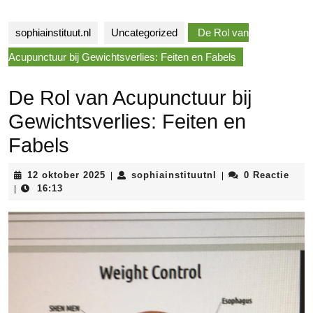
sophiainstituut.nl
Uncategorized
De Rol van
Acupunctuur bij Gewichtsverlies: Feiten en Fabels
De Rol van Acupunctuur bij
Gewichtsverlies: Feiten en
Fabels
12
sophiainstituutnl
12 oktober 2025
sophiainstituutnl
0 Reactie
|
|
oktober
16:13
|
2025