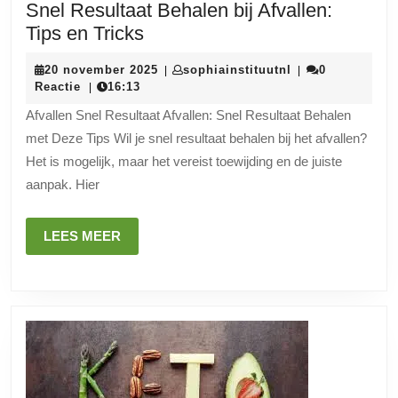
Snel Resultaat Behalen bij Afvallen:
Snel
Tips en Tricks
Resultaat
20
sophiainstituutn
20 november 2025
sophiainstituutnl
0
|
|
Behalen
november
Reactie
16:13
|
bij
2025
Afvallen Snel Resultaat Afvallen: Snel Resultaat Behalen
Afvallen:
met Deze Tips Wil je snel resultaat behalen bij het afvallen?
Tips
Het is mogelijk, maar het vereist toewijding en de juiste
en
aanpak. Hier
Tricks
LEES
LEES MEER
MEER