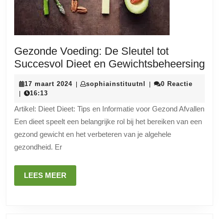
Gezonde Voeding: De Sleutel tot
Ge
Succesvol Dieet en Gewichtsbeheersing
Vo
17
sophiainstituutnl
17 maart 2024
sophiainstituutnl
0 Reactie
|
|
De
maart
16:13
|
Sle
2024
Artikel: Dieet Dieet: Tips en Informatie voor Gezond Afvallen
tot
Een dieet speelt een belangrijke rol bij het bereiken van een
Su
gezond gewicht en het verbeteren van je algehele
Di
gezondheid. Er
en
Ge
LEES
LEES MEER
MEER