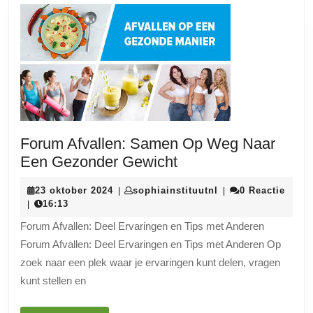
Forum Afvallen: Samen Op Weg Naar
Forum
Een Gezonder Gewicht
Afvallen:
23
sophiainstituutnl
23 oktober 2024
sophiainstituutnl
0 Reactie
|
|
Samen
oktober
16:13
|
Op
2024
Forum Afvallen: Deel Ervaringen en Tips met Anderen
Weg
Forum Afvallen: Deel Ervaringen en Tips met Anderen Op
Naar
zoek naar een plek waar je ervaringen kunt delen, vragen
Een
kunt stellen en
Gezonder
Gewicht