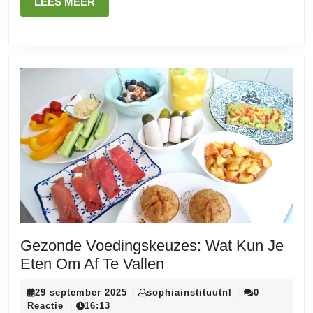
LEES
LEES MEER
Vallen
MEER
Gezonde Voedingskeuzes: Wat Kun Je
Gezonde
Eten Om Af Te Vallen
Voedingskeuzes:
29
sophiainstituutn
29 september 2025
sophiainstituutnl
0
|
|
Wat
september
Reactie
16:13
|