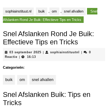
sophiainstituut.nl
buik
,
om
,
snel afvallen
Snel
Afslanken Rond Je Buik: Effectieve Tips en Tricks
Snel Afslanken Rond Je Buik:
Effectieve Tips en Tricks
03
sophiainstituutn
03 september 2025
sophiainstituutnl
0
|
|
september
Reactie
16:13
|
2025
Categorieën:
buik
om
snel afvallen
Snel Afslanken Buik: Tips en
Tricks