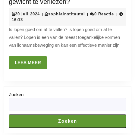
Is
gewicht te verliezen?
lopen
20
sophiainstituutnl
20 juli 2024
sophiainstituutnl
0 Reactie
|
|
|
een
juli
16:13
effectieve
2024
Is lopen goed om af te vallen? Is lopen goed om af te
manier
vallen? Lopen is een van de meest toegankelijke vormen
om
van lichaamsbeweging en kan een effectieve manier zijn
gewicht
te
LEES
LEES MEER
verliezen?
MEER
Zoeken
Zoeken