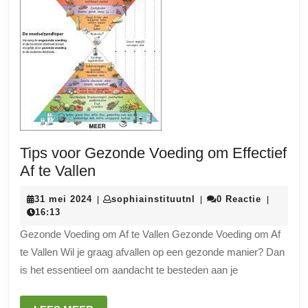
Tips voor Gezonde Voeding om Effectief
Tips
Af te Vallen
voor
31
sophiainstituutnl
31 mei 2024
sophiainstituutnl
0 Reactie
|
|
|
Gezonde
mei
16:13
Voeding
2024
Gezonde Voeding om Af te Vallen Gezonde Voeding om Af
om
te Vallen Wil je graag afvallen op een gezonde manier? Dan
Effectief
is het essentieel om aandacht te besteden aan je
Af
te