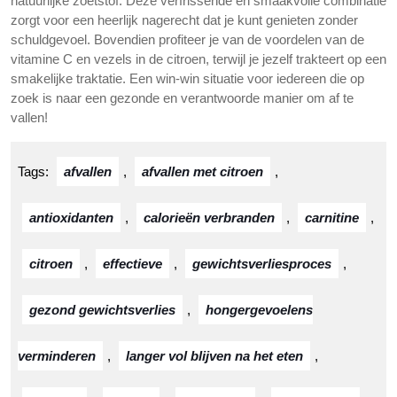
natuurlijke zoetstof. Deze verfrissende en smaakvolle combinatie
zorgt voor een heerlijk nagerecht dat je kunt genieten zonder
schuldgevoel. Bovendien profiteer je van de voordelen van de
vitamine C en vezels in de citroen, terwijl je jezelf trakteert op een
smakelijke traktatie. Een win-win situatie voor iedereen die op
zoek is naar een gezonde en verantwoorde manier om af te
vallen!
Tags:
afvallen
,
afvallen met citroen
,
antioxidanten
,
calorieën verbranden
,
carnitine
,
citroen
,
effectieve
,
gewichtsverliesproces
,
gezond gewichtsverlies
,
hongergevoelens
verminderen
,
langer vol blijven na het eten
,