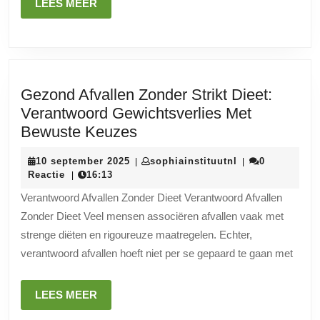
LEES
LEES MEER
MEER
Gezond Afvallen Zonder Strikt Dieet:
Verantwoord Gewichtsverlies Met
Gezond
Bewuste Keuzes
Afvallen
10
sophiainstituutn
10 september 2025
sophiainstituutnl
0
|
|
Zonder
september
Reactie
16:13
|
Strikt
2025
Verantwoord Afvallen Zonder Dieet Verantwoord Afvallen
Dieet:
Zonder Dieet Veel mensen associëren afvallen vaak met
Verantwoord
strenge diëten en rigoureuze maatregelen. Echter,
Gewichtsverlies
verantwoord afvallen hoeft niet per se gepaard te gaan met
Met
Bewuste
LEES
LEES MEER
Keuzes
MEER