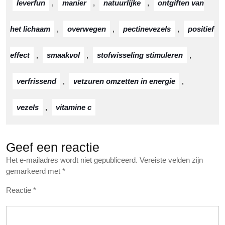
leverfun
,
manier
,
natuurlijke
,
ontgiften van
het lichaam
,
overwegen
,
pectinevezels
,
positief
effect
,
smaakvol
,
stofwisseling stimuleren
,
verfrissend
,
vetzuren omzetten in energie
,
vezels
,
vitamine c
Geef een reactie
Het e-mailadres wordt niet gepubliceerd.
Vereiste velden zijn
gemarkeerd met
*
Reactie
*