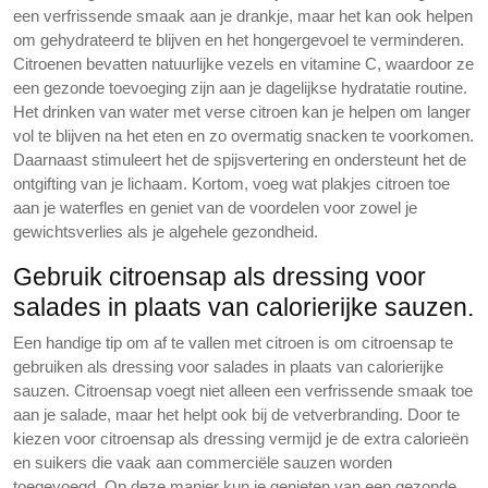
een verfrissende smaak aan je drankje, maar het kan ook helpen
om gehydrateerd te blijven en het hongergevoel te verminderen.
Citroenen bevatten natuurlijke vezels en vitamine C, waardoor ze
een gezonde toevoeging zijn aan je dagelijkse hydratatie routine.
Het drinken van water met verse citroen kan je helpen om langer
vol te blijven na het eten en zo overmatig snacken te voorkomen.
Daarnaast stimuleert het de spijsvertering en ondersteunt het de
ontgifting van je lichaam. Kortom, voeg wat plakjes citroen toe
aan je waterfles en geniet van de voordelen voor zowel je
gewichtsverlies als je algehele gezondheid.
Gebruik citroensap als dressing voor
salades in plaats van calorierijke sauzen.
Een handige tip om af te vallen met citroen is om citroensap te
gebruiken als dressing voor salades in plaats van calorierijke
sauzen. Citroensap voegt niet alleen een verfrissende smaak toe
aan je salade, maar het helpt ook bij de vetverbranding. Door te
kiezen voor citroensap als dressing vermijd je de extra calorieën
en suikers die vaak aan commerciële sauzen worden
toegevoegd. Op deze manier kun je genieten van een gezonde,