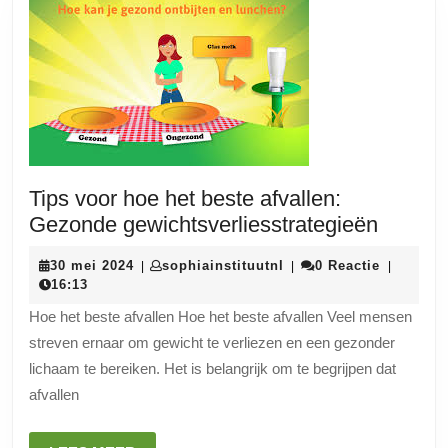
Tips voor hoe het beste afvallen:
Tips
Gezonde gewichtsverliesstrategieën
voor
30
sophiainstituutnl
30 mei 2024
sophiainstituutnl
0 Reactie
|
|
|
hoe
mei
16:13
het
2024
Hoe het beste afvallen Hoe het beste afvallen Veel mensen
beste
streven ernaar om gewicht te verliezen en een gezonder
afvalle
lichaam te bereiken. Het is belangrijk om te begrijpen dat
Gezon
afvallen
gewicht