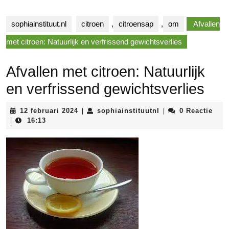
sophiainstituut.nl
citroen
,
citroensap
,
om
Afvallen
met citroen: Natuurlijk en verfrissend gewichtsverlies
Afvallen met citroen: Natuurlijk
en verfrissend gewichtsverlies
12
sophiainstituutnl
12 februari 2024
sophiainstituutnl
0 Reactie
|
|
februari
16:13
|
2024