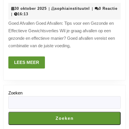
Tips
30
sophiainstituutnl
30 oktober 2025
sophiainstituutnl
0 Reactie
|
|
voor
oktober
16:13
|
Goed
2025
Goed Afvallen Goed Afvallen: Tips voor een Gezonde en
Afvallen:
Effectieve Gewichtsverlies Wil je graag afvallen op een
Bereik
gezonde en effectieve manier? Goed afvallen vereist een
Jouw
combinatie van de juiste voeding,
Gewichtsverliesdoelen
op
LEES
LEES MEER
een
MEER
Gezonde
Manier
Zoeken
Zoeken